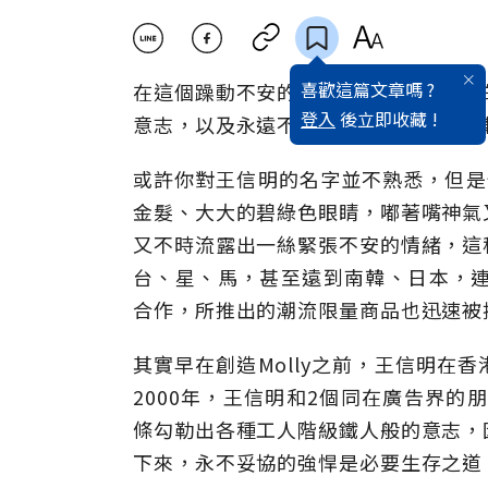
喜歡這篇文章嗎 ?
在這個躁動不安的時代，人們心中渴望
登入
後立即收藏 !
意志，以及永遠不要忘記自己是誰的柔
或許你對王信明的名字並不熟悉，但是你
金髮、大大的碧綠色眼睛，嘟著嘴神氣
又不時流露出一絲緊張不安的情緒，這
台、星、馬，甚至遠到南韓、日本，連迪
合作，所推出的潮流限量商品也迅速被
其實早在創造Molly之前，王信明在
2000年，王信明和2個同在廣告界的
條勾勒出各種工人階級鐵人般的意志，
下來，永不妥協的強悍是必要生存之道