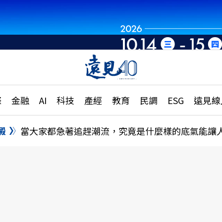
章
特輯
文章
大學升學、職涯攻略
遠
際
金融
AI
科技
產經
教育
民調
ESG
遠見線
國際
更
縣市施政調查全解析
金融
單
民調
澱
當大家都急著追趕潮流，究竟是什麼樣的底氣能讓
產經
電
好享生活
獨
專欄