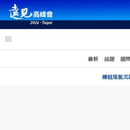
文
最新
最新
話題
國
雜誌目錄
活動
話題
AI
練就底氣沉
學堂
專題報導
科技
教育
遠見ON AIR
影音
合作