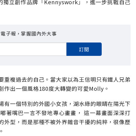
的獨立創作品牌「Kennyswork」，進一步挑戰自己
見電子報，掌握國內外大事
訂閱
要重複過去的自己。當大家以為王信明只有鐵人兄弟
作出一個風格180度大轉變的可愛Molly。
場有一個特別的外國小女孩，湖水綠的眼睛在陽光下
嘟著嘴巴一言不發地專心畫畫， 這一幕畫面深深打
的外型，而是那種不被外界雜音干擾的純粹，很像歷
。