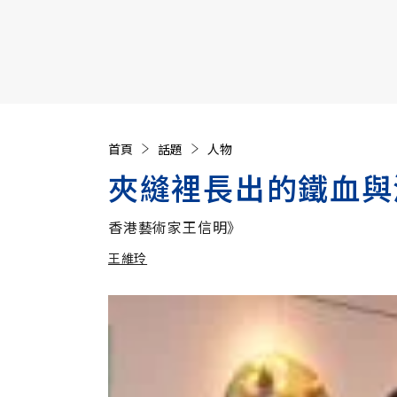
【遠見40週年慶】訂《遠見》贈實用家電3選1+暢銷好
首頁
話題
人物
夾縫裡長出的鐵血與
香港藝術家王信明》
王維玲
加入追蹤
王維玲