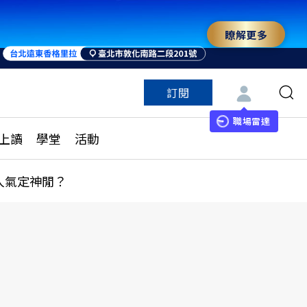
瞭解更多
訂閱
特色頻道
訂閱
見線上讀
ESG遠見
職場雷達
上讀
學堂
活動
多訂閱方案
城市學
刊購買
健康遠見
人氣定神閒？
子報訂閱
華人精英論壇
享知識包
領導影響力學院