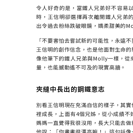
令人好奇的是，當鐵人兄弟好不容易
時，王信明卻選擇再次離開鐵人兄弟的
出令過去粉絲跌破眼鏡，嬌柔甜美的Mol
「不要害怕去嘗試新的可能性，永遠不
王信明的創作信念，也是他面對生命的
像他筆下的鐵人兄弟與Molly一樣，
量，也能撼動遙不可及的現實高牆。
夾縫中長出的鋼鐵意志
別看王信明現在充滿自信的樣子，其實
裡成長，上面有4個兄姊，從小成績不
媽媽一直覺得我很沒用，長大只能去做
他說：「你畫畫很漂亮嘛！」這句話像