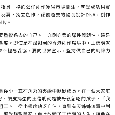
以獨具一格的公仔創作獲得市場關注，享受成功果實
羽翼，獨立創作，顛覆過去的陽剛設計DNA，創作
ly。
要重複過去的自己。」亦剛亦柔的彈性與韌性，這是
態度。即使是在最艱困的香港創作環境中，王信明就
從來不輕易妥協，要向世界宣示，堅持做自己的純粹力
他從小一直在角落的夾縫中默默成長。在一個大家庭
好、調皮搗蛋的王信明就是被母親忽略的孩子，「我
粗工。」從小極度缺乏自信，直到有天姊姊無意中對
一道光驅散陰影，自此改變了王信明的人生，讓他在