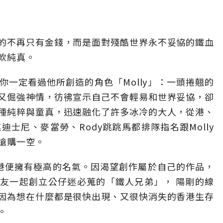
的不再只有金錢，而是面對殘酷世界永不妥協的鐵血
軟純真。
一定看過他所創造的角色「Molly」：一頭捲翹的
又倔強神情，彷彿宣示自己不會輕易和世界妥協，卻
種純粹與童真，迅速融化了許多冰冷的大人，從港、
士尼、麥當勞、Rody跳跳馬都排隊指名跟Molly
搶購一空。
香港便擁有極高的名氣。因渴望創作屬於自己的作品，
朋友一起創立公仔迷必蒐的「鐵人兄弟」， 陽剛的線
因為想在什麼都是很快出現、又很快消失的香港生存
。