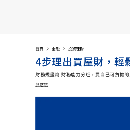
【遠見40週年慶】訂《遠見》贈實用家電3選1+暢銷好
首頁
金融
投資理財
4步理出買屋財，輕
財務規畫篇 財務能力分班，買自己可負擔的
彭慈然
加入追蹤
彭慈然