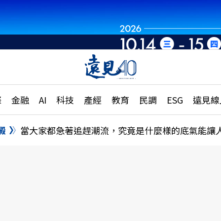
章
特輯
文章
大學升學、職涯攻略
遠
際
金融
AI
科技
產經
教育
民調
ESG
遠見線
國際
更
縣市施政調查全解析
金融
單
民調
澱
當大家都急著追趕潮流，究竟是什麼樣的底氣能讓
產經
電
好享生活
獨
專欄