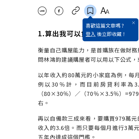
喜歡這篇文章嗎 ?
1.算出我可以負擔的房屋價格
登入
後立即收藏 !
衡量自己購屋能力，是首購族在做財務
問林鴻鈞建議購屋者可以用以下公式，
以年收入約80萬元的小家庭為例，每
例以30％計，而目前房貸利率為
（80×30％）／（70％×3.5％）=
右。
再以自備款三成來看，要購買979萬元
收入的3.6倍。而只要每個月進行3萬
五年內達成這個門檻。