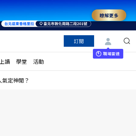
瞭解更多
訂閱
特色頻道
訂閱
見線上讀
ESG遠見
職場雷達
上讀
學堂
活動
多訂閱方案
城市學
刊購買
健康遠見
人氣定神閒？
子報訂閱
華人精英論壇
享知識包
領導影響力學院