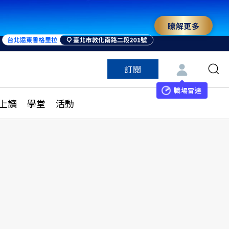
瞭解更多
訂閱
特色頻道
訂閱
見線上讀
ESG遠見
職場雷達
上讀
學堂
活動
多訂閱方案
城市學
刊購買
健康遠見
子報訂閱
華人精英論壇
享知識包
領導影響力學院