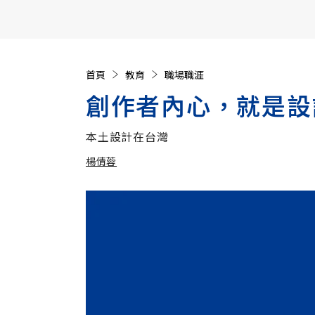
【遠見40週年慶】訂《遠見》贈實用家電3選1+暢銷好
首頁
教育
職場職涯
創作者內心，就是設
本土設計在台灣
楊倩蓉
加入追蹤
楊倩蓉