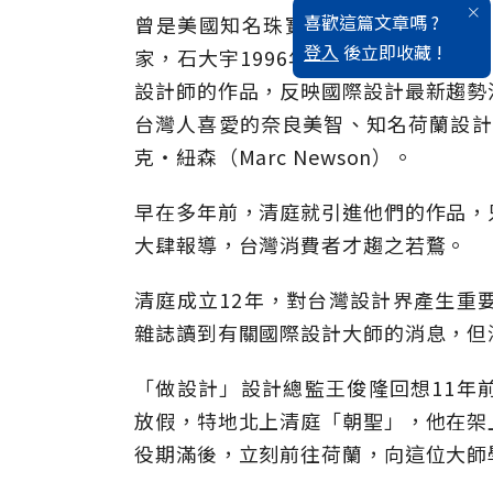
喜歡這篇文章嗎 ?
曾是美國知名珠寶品牌「鑽石之王」Har
登入
後立即收藏 !
家，石大宇1996年回台灣創立「清
設計師的作品，反映國際設計最新趨勢
台灣人喜愛的奈良美智、知名荷蘭設計師He
克‧紐森（Marc Newson）。
早在多年前，清庭就引進他們的作品，
大肆報導，台灣消費者才趨之若鶩。
清庭成立12年，對台灣設計界產生重
雜誌讀到有關國際設計大師的消息，但
「做設計」設計總監王俊隆回想11年
放假，特地北上清庭「朝聖」，他在架
役期滿後，立刻前往荷蘭，向這位大師