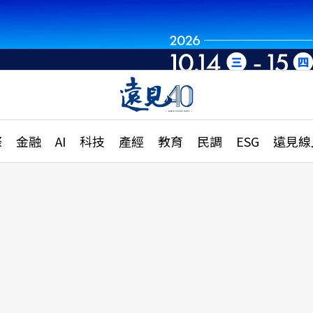
章
特輯
文章
大學升學、職涯攻略
遠
際
金融
AI
科技
產經
教育
民調
ESG
遠見線
國際
更
縣市施政調查全解析
金融
單
民調
產經
電
好享生活
獨
專欄