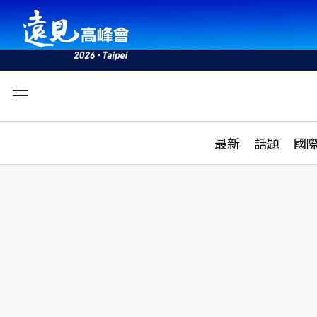
文
最新
最新
話題
國
雜誌目錄
活動
話題
AI
學堂
專題報導
科技
教育
遠見ON AIR
影音
合作