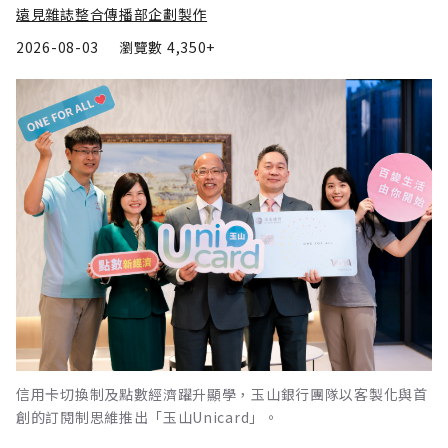
遠見雜誌整合傳播部企劃製作
2026-08-03
瀏覽數
4,350+
信用卡切換制及點數經濟躍升顯學，玉山銀行團隊以客製化與首
創的訂閱制思維推出「玉山Unicard」。