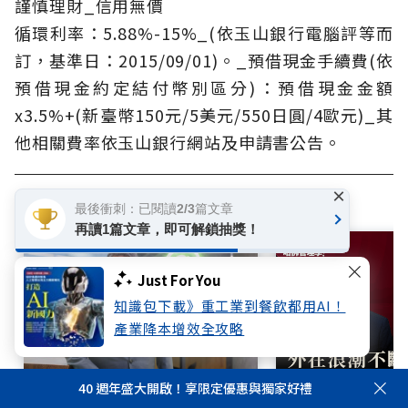
謹慎理財_信用無價
循環利率：5.88%-15%_(依玉山銀行電腦評等而
訂，基準日：2015/09/01)。_預借現金手續費(依
預借現金約定結付幣別區分)：預借現金金額
x3.5%+(新臺幣150元/5美元/550日圓/4歐元)_其
他相關費率依玉山銀行網站及申請書公告。
×
相關文章
最後衝刺：已閱讀2/3篇文章
再讀1篇文章，即可解鎖抽獎！
Just For You
知識包下載》重工業到餐飲都用AI！
產業降本增效全攻略
40 週年盛大開啟！享限定優惠與獨家好禮