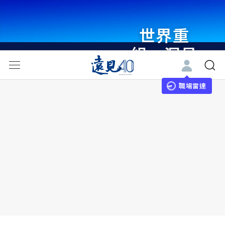
世界重
組・洞見
未來 與
世界領袖
職場雷達
同行