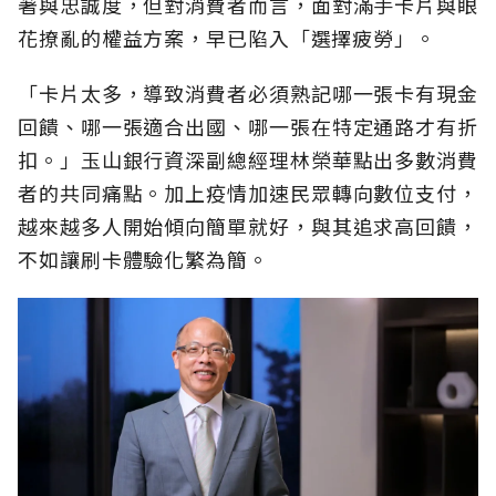
著與忠誠度，但對消費者而言，面對滿手卡片與眼
花撩亂的權益方案，早已陷入「選擇疲勞」。
「卡片太多，導致消費者必須熟記哪一張卡有現金
回饋、哪一張適合出國、哪一張在特定通路才有折
扣。」玉山銀行資深副總經理林榮華點出多數消費
者的共同痛點。加上疫情加速民眾轉向數位支付，
越來越多人開始傾向簡單就好，與其追求高回饋，
不如讓刷卡體驗化繁為簡。