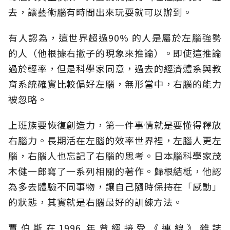
去，讓藝術腦有時間出來玩耍就可以辦到。
有人認為，這世界超過90% 的人是屬於左腦強勢
的人（他根據右撇子的現象來推論）。即使這推論
過於輕率，但是科學家同意，過去的經濟體系與教
育系統確實比較偏好左腦，無形當中，右腦的能力
被忽略。
上班族要恢復創造力，第一件事情就是要懂得釋放
右腦力。長期活在左腦的效率世界裡，左腦人更左
腦，右腦人也忘記了右腦的思考。日本腦科學家茂
木健一郎寫了一系列相關的著作。歸根結柢，他認
為多去體驗不同事物，讓自己隨時保持在「感動」
的狀態，其實就是右腦最好的訓練方法。
賈伯斯在1996 年曾經接受《連線》雜誌