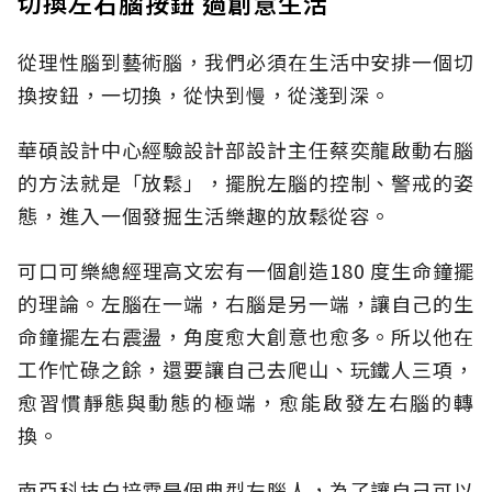
切換左右腦按鈕 過創意生活
從理性腦到藝術腦，我們必須在生活中安排一個切
換按鈕，一切換，從快到慢，從淺到深。
華碩設計中心經驗設計部設計主任蔡奕龍啟動右腦
的方法就是「放鬆」，擺脫左腦的控制、警戒的姿
態，進入一個發掘生活樂趣的放鬆從容。
可口可樂總經理高文宏有一個創造180 度生命鐘擺
的理論。左腦在一端，右腦是另一端，讓自己的生
命鐘擺左右震盪，角度愈大創意也愈多。所以他在
工作忙碌之餘，還要讓自己去爬山、玩鐵人三項，
愈習慣靜態與動態的極端，愈能啟發左右腦的轉
換。
南亞科技白培霖是個典型左腦人，為了讓自己可以