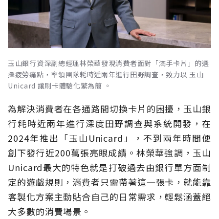
玉山銀行資深副總經理林榮華發現消費者面對「滿手卡片」的選
擇疲勞痛點，率領團隊耗時近兩年進行田野調查，致力以 玉山
Unicard 讓刷卡體驗化繁為簡 。
為解決消費者在各通路間切換卡片的困擾，玉山銀
行耗時近兩年進行深度田野調查與系統開發，在
2024年推出「玉山Unicard」，不到兩年時間便
創下發行近200萬張亮眼成績。林榮華強調，玉山
Unicard最大的特色就是打破過去由銀行單方面制
定的遊戲規則，消費者只需帶著這一張卡，就能靠
客製化方案主動貼合自己的日常需求，輕鬆涵蓋絕
大多數的消費場景。