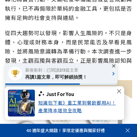
執行，已不再侷限於單純的金融工具，更包括是否
擁有足夠的社會支持與連結。
從四大趨勢可以發現，影響人生風險的，不只是身
體、心理或財務本身，而是民眾能否及早看見風
險、並將風險意識轉為準備行動。本次調查進一步
發現，主觀孤獨與客觀孤立，正是影響風險認知與
×
風險準備的重要變數。
最後衝刺：已閱讀2/3篇文章
再讀1篇文章，即可解鎖抽獎！
Just For You
知識包下載》重工業到餐飲都用AI！
產業降本增效全攻略
40 週年盛大開啟！享限定優惠與獨家好禮