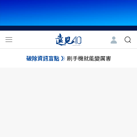
破除資訊盲點
刷手機就能變厲害