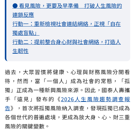
● 看見風險，更要及早準備 打破人生風險的
連鎖反應
行動一：重新檢視社會連結網絡，正視「自在
獨處盲點」
行動二：提前整合身心財與社會網絡，打造人
生韌性
過去，大眾習慣將健康、心理與財務風險分開看
待，然而，當「一個人」成為社會的常態，「孤
獨」正成為一種新興風險來源。因此，國泰人壽攜
手「遠見」發布的《
2026人生風險趨勢調查報
告
》，首次將孤獨風險納入調查，發現孤獨已成為
各個世代的普遍處境，更成為放大身、心、財三重
風險的關鍵變數。