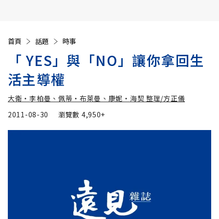
首頁
話題
時事
「 YES」與「NO」讓你拿回生
活主導權
大衛‧李柏曼、佩蒂‧布萊曼、康妮‧海契 整理/方正儀
2011-08-30
瀏覽數
4,950+