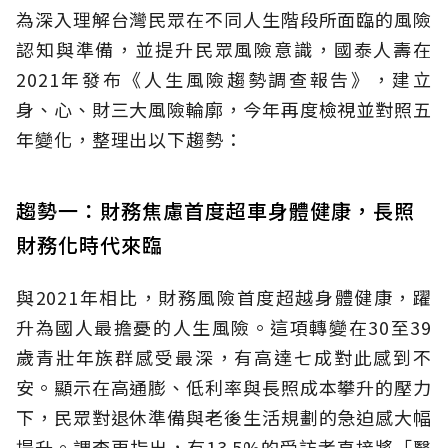
為深入理解台灣民眾在不同人生階段所面臨的風險
認知與準備，並提升民眾風險意識，國泰人壽在
2021年發布《人生風險趨勢調查報告》，建立
身、心、財三大風險輪廓，今年再度檢視並對照五
年變化，整理出以下趨勢：
趨勢一：財務焦慮首度超車身體健康，長照
財務化時代來臨
與2021年相比，財務風險首度超越身體健康，躍
升為國人最擔憂的人生風險。這項轉變在30至39
歲青壯年族群感受最深，有高達七成對此感到不
安。顯示在高通膨、低利率與長照成本攀升的壓力
下，民眾對退休準備與老後生活規劃的急迫感大幅
提升。調查更指出，有13.5%的受訪者直接將「醫