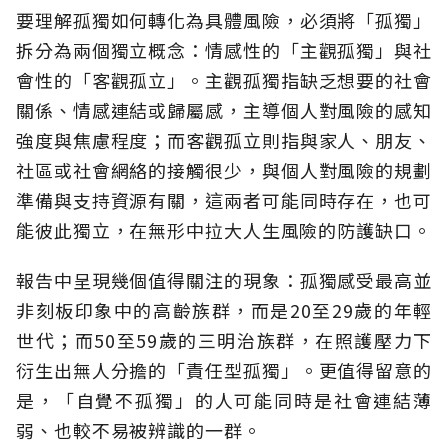
要理解孤獨如何轉化為具體風險，必須將「孤獨」
拆分為兩個獨立概念：情感性的「主觀孤獨」與社
會性的「客觀孤立」。主觀孤獨指缺乏想要的社會
關係、情感連結或歸屬感，主導個人對風險的感知
強度與焦慮程度；而客觀孤立則指與家人、朋友、
社區或社會網絡的接觸很少，與個人對風險的規劃
準備與支持資源有關，這兩者可能同時存在，也可
能彼此獨立，在無形中拉大人生風險的防護缺口。
報告中呈現幾個值得關注的現象：孤獨感受最高並
非刻板印象中的高齡族群，而是20至29歲的年輕
世代；而50至59歲的三明治族群，在照護壓力下
衍生出無人分擔的「責任型孤獨」。更值得留意的
是，「自覺不孤獨」的人可能同時是社會連結薄
弱、也較不易被辨識的一群。