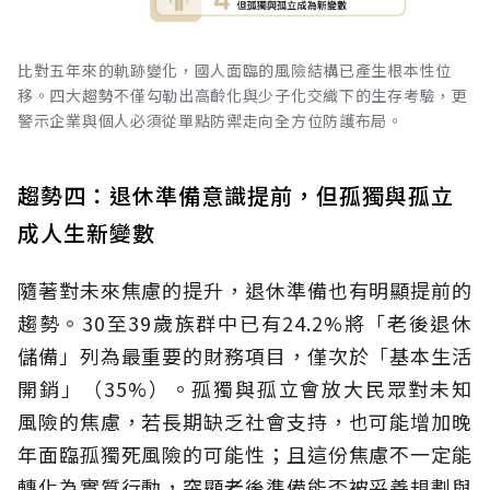
比對五年來的軌跡變化，國人面臨的風險結構已產生根本性位
移。四大趨勢不僅勾勒出高齡化與少子化交織下的生存考驗，更
警示企業與個人必須從單點防禦走向全方位防護布局。
趨勢四：退休準備意識提前，但孤獨與孤立
成人生新變數
隨著對未來焦慮的提升，退休準備也有明顯提前的
趨勢。30至39歲族群中已有24.2%將「老後退休
儲備」列為最重要的財務項目，僅次於「基本生活
開銷」（35%）。孤獨與孤立會放大民眾對未知
風險的焦慮，若長期缺乏社會支持，也可能增加晚
年面臨孤獨死風險的可能性；且這份焦慮不一定能
轉化為實質行動，突顯老後準備能否被妥善規劃與