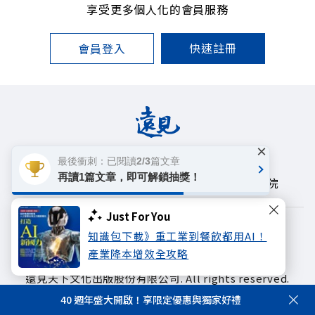
享受更多個人化的會員服務
快速註冊
會員登入
×
遠見雜誌
哈佛商業評論
天下文化
最後衝刺：已閱讀2/3篇文章
再讀1篇文章，即可解鎖抽獎！
未來親子學習平台
50+
領導影響力學院
Just For You
著作權聲明
隱私權政策
知識包下載》重工業到餐飲都用AI！
產業降本增效全攻略
Copyright© 1999~2026
遠見天下文化出版股份有限公司. All rights reserved.
40 週年盛大開啟！享限定優惠與獨家好禮