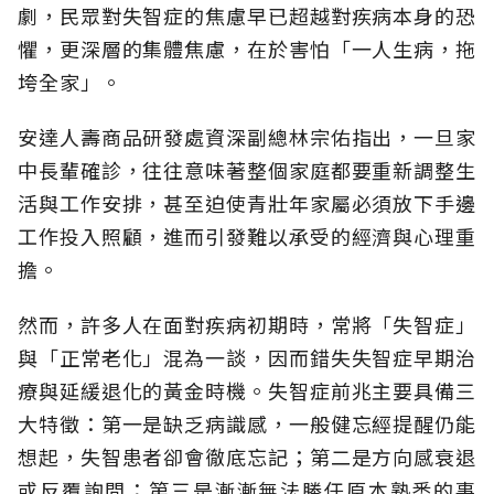
劇，民眾對失智症的焦慮早已超越對疾病本身的恐
懼，更深層的集體焦慮，在於害怕「一人生病，拖
垮全家」。
安達人壽商品研發處資深副總林宗佑指出，一旦家
中長輩確診，往往意味著整個家庭都要重新調整生
活與工作安排，甚至迫使青壯年家屬必須放下手邊
工作投入照顧，進而引發難以承受的經濟與心理重
擔。
然而，許多人在面對疾病初期時，常將「失智症」
與「正常老化」混為一談，因而錯失失智症早期治
療與延緩退化的黃金時機。失智症前兆主要具備三
大特徵：第一是缺乏病識感，一般健忘經提醒仍能
想起，失智患者卻會徹底忘記；第二是方向感衰退
或反覆詢問；第三是漸漸無法勝任原本熟悉的事