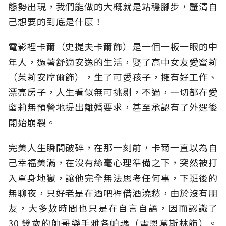
態勢出現，我們能做的大概就是站穩腳步，釐清自
己想要的到底是什麼！
電影裡卡爾（史提夫卡爾飾）是一個一板一眼的中
年人，過著舒適安逸的生活，娶了高中女友愛蜜莉
（茱莉安摩爾飾），生了可愛孩子，擁有好工作、
漂亮房子，人生看似無可挑剔，不過，一切都在愛
蜜莉無預警地提出離婚要求，甚至承認有了外遇後
開始崩裂。
完美人生瞬間破碎，在那一刻前，卡爾一直以為自
己幸福美滿，在沒有絲毫心理準備之下，突然被打
入單身地獄，讓他完全無法思考任何事，下班後的
無聊夜，只好老是在酒吧裡借酒澆愁，由於沒有朋
友，大多數時間也只是在自言自語，因而認識了
30 幾歲的帥哥樂手雅各帕瑪（雷恩葛斯林飾）。