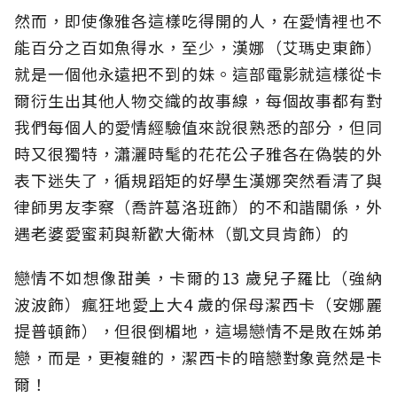
然而，即使像雅各這樣吃得開的人，在愛情裡也不
能百分之百如魚得水，至少，漢娜（艾瑪史東飾）
就是一個他永遠把不到的妹。這部電影就這樣從卡
爾衍生出其他人物交織的故事線，每個故事都有對
我們每個人的愛情經驗值來說很熟悉的部分，但同
時又很獨特，瀟灑時髦的花花公子雅各在偽裝的外
表下迷失了，循規蹈矩的好學生漢娜突然看清了與
律師男友李察（喬許葛洛班飾）的不和諧關係，外
遇老婆愛蜜莉與新歡大衛林（凱文貝肯飾）的
戀情不如想像甜美，卡爾的13 歲兒子羅比（強納
波波飾）瘋狂地愛上大4 歲的保母潔西卡（安娜麗
提普頓飾），但很倒楣地，這場戀情不是敗在姊弟
戀，而是，更複雜的，潔西卡的暗戀對象竟然是卡
爾！