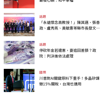
話題
「永遠懷念高教授！」陳其邁、張善
政、盧秀燕、黃敏惠等縣市長發文弔
唁高希均
話題
停砍年金若違憲，要追回差額？政
院：判決後依法處理
國際
川普對AI關鍵原料下重手！多晶矽課
徵15％關稅，台灣也適用