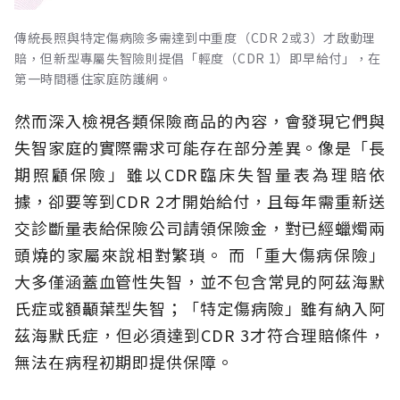
傳統長照與特定傷病險多需達到中重度（CDR 2或3）才啟動理
賠，但新型專屬失智險則提倡「輕度（CDR 1）即早給付」，在
第一時間穩住家庭防護網。
然而深入檢視各類保險商品的內容，會發現它們與
失智家庭的實際需求可能存在部分差異。像是「長
期照顧保險」雖以CDR臨床失智量表為理賠依
據，卻要等到CDR 2才開始給付，且每年需重新送
交診斷量表給保險公司請領保險金，對已經蠟燭兩
頭燒的家屬來說相對繁瑣。
而「重大傷病保險」
大多僅涵蓋血管性失智，並不包含常見的阿茲海默
氏症或額顳葉型失智；「特定傷病險」雖有納入阿
茲海默氏症，但必須達到CDR 3才符合理賠條件，
無法在病程初期即提供保障。