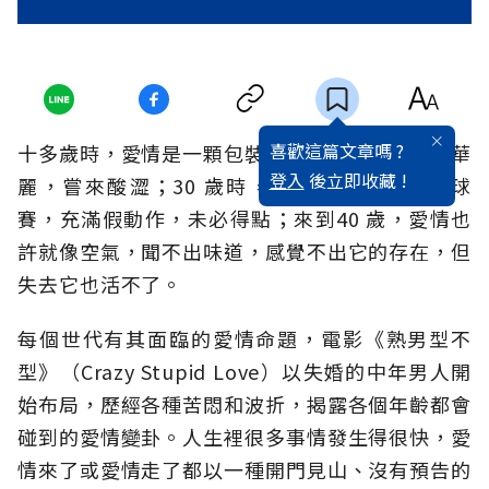
喜歡這篇文章嗎 ?
十多歲時，愛情是一顆包裝精美的酸糖果，看來華
登入
後立即收藏 !
麗，嘗來酸澀；30 歲時，愛情是一場炫技的球
賽，充滿假動作，未必得點；來到40 歲，愛情也
許就像空氣，聞不出味道，感覺不出它的存在，但
失去它也活不了。
每個世代有其面臨的愛情命題，電影《熟男型不
型》（Crazy Stupid Love）以失婚的中年男人開
始布局，歷經各種苦悶和波折，揭露各個年齡都會
碰到的愛情變卦。人生裡很多事情發生得很快，愛
情來了或愛情走了都以一種開門見山、沒有預告的