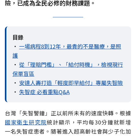
險，已成為全民必修的財務課題。
目錄
•
一場病程8到12年，最貴的不是醫療，是照
護
•
從「理賠門檻」、「給付時機」，檢視現行
保單盲區
•
安達人壽打造「輕度即早給付」專屬失智險
•
失智症 必看重點Q&A
台灣「失智警鐘」正以前所未有的速度快轉。根據
國家衛生研究院
統計顯示，平均每30分鐘就新增
一名失智症患者。隨著進入超高齡社會與少子化加