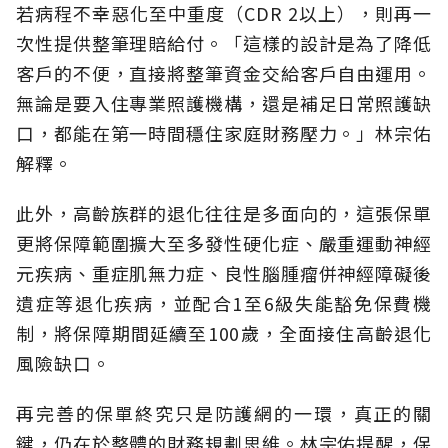
若病程不幸惡化至中重度（CDR 2以上），則再一
次性提供整筆理賠給付。「這樣的設計是為了降低
客戶的不便，直接將整筆資金交給客戶自由運用。
無論是要入住專業照護機構，還是補足日常照護缺
口，都能在第一時間穩住家庭財務壓力。」林宗佑
解釋。
此外，高齡族群的退化往往是多面向的，這張保單
更將保障範圍擴大至多發性硬化症、嚴重運動神經
元疾病、重症肌無力症、良性腦腫瘤併神經障礙後
遺症等退化疾病，並配合1至6級失能豁免保費機
制，將保障期間延續至100歲，全面接住高齡退化
風險缺口。
再完善的保單終究只是防護網的一環，真正的關
鍵，仍在於整體的財務規劃思維。
林宗佑提醒，保