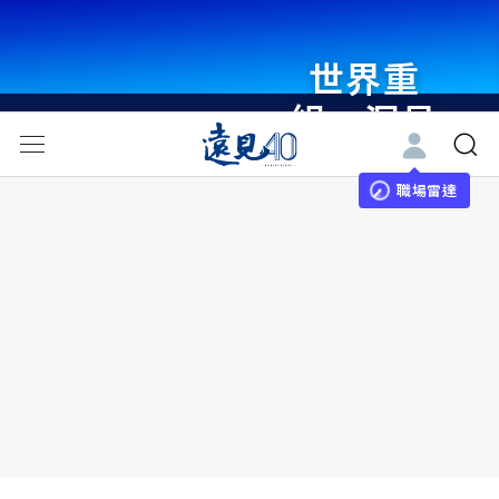
世界重
組・洞見
未來 與
世界領袖
職場雷達
同行