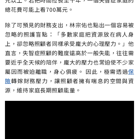
總花費可能上看700萬元。
除了可預見的財務支出，林宗佑也點出一個容易被
忽略的照護盲點：「多數家庭把資源放在病人身
上，卻忽略照顧者同樣承受龐大的心理壓力。」他
直言，失智症照顧的難度遠高於一般失能，往往需
要近乎全天候的陪伴，龐大的壓力也常迫使不少家
屬因而被迫離職，身心俱疲。
因此，極需透過
保
險
轉嫁財務壓力，讓照顧者擁有喘息的空間與資
源，維持家庭長期照顧能量。