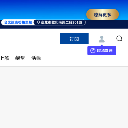
瞭解更多
訂閱
特色頻道
訂閱
見線上讀
ESG遠見
職場雷達
上讀
學堂
活動
多訂閱方案
城市學
刊購買
健康遠見
子報訂閱
華人精英論壇
享知識包
領導影響力學院