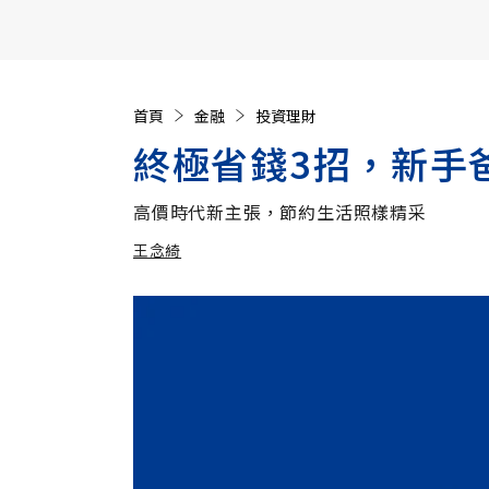
【遠見40週年慶】訂《遠見》贈實用家電3選1+暢銷好
首頁
金融
投資理財
終極省錢3招，新手
高價時代新主張，節約生活照樣精采
王念綺
加入追蹤
王念綺