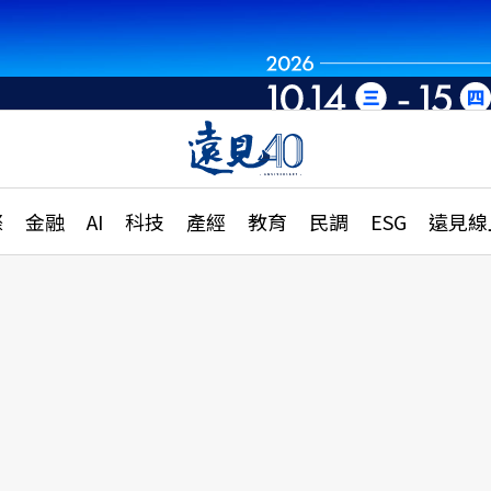
章
特輯
文章
大學升學、職涯攻略
遠
際
金融
AI
科技
產經
教育
民調
ESG
遠見線
國際
更
縣市施政調查全解析
金融
單
民調
產經
電
好享生活
獨
專欄