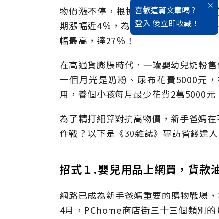
喜歡這篇文章嗎 ?
物價漲不停，根據行政院主計處最新資
登入
後立即收藏 !
期漲幅近4％，為十年內的最高。嬰幼
幅最高，達27％！
在高通貨膨脹時代，一罐嬰幼兒奶粉售價
一個月光是奶粉、尿布花費5000元，
用，養個小孩每月最少花費2萬5000
為了精打細算對抗高物價，新手爸媽在
作戰？以下是《30雜誌》專訪省錢達
招式１.嬰兒用品上網買，貨款
網路已成為新手爸媽重要的購物戰場，根據P
4月，PChome商店街三十三個類別