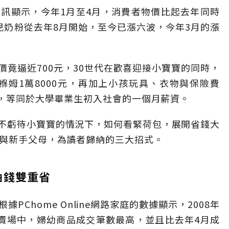
訊顯示，今年1月至4月，消費者物價比起去年同時
兒奶粉從去年8月開始，至今已漲六波，今年3月的漲
竟逼近700元，30世代在歡喜迎接小寶寶的同時，
褓姆1萬8000元，再加上小孩玩具、衣物與保險費
元，等同於大學畢業生初入社會的一個月薪資。
不虧待小寶寶的情況下，如何看緊荷包，展開省錢大
人與新手父母，為讀者歸納的三大招式。
油錢雙重省
Chome Online網路家庭的數據顯示，2008年
的賣場中，婦幼商品成交筆數最高，並且比去年4月成