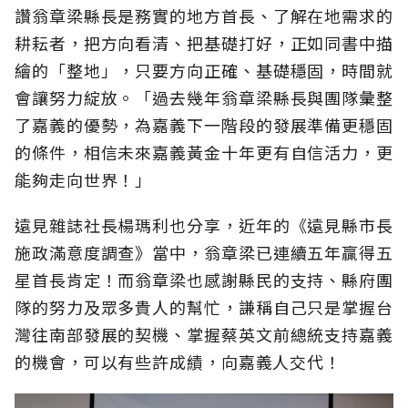
讚翁章梁縣長是務實的地方首長、了解在地需求的
耕耘者，把方向看清、把基礎打好，正如同書中描
繪的「整地」，只要方向正確、基礎穩固，時間就
會讓努力綻放。「過去幾年翁章梁縣長與團隊彙整
了嘉義的優勢，為嘉義下一階段的發展準備更穩固
的條件，相信未來嘉義黃金十年更有自信活力，更
能夠走向世界！」
遠見雜誌社長楊瑪利也分享，近年的《遠見縣市長
施政滿意度調查》當中，翁章梁已連續五年贏得五
星首長肯定！而翁章梁也感謝縣民的支持、縣府團
隊的努力及眾多貴人的幫忙，謙稱自己只是掌握台
灣往南部發展的契機、掌握蔡英文前總統支持嘉義
的機會，可以有些許成績，向嘉義人交代！