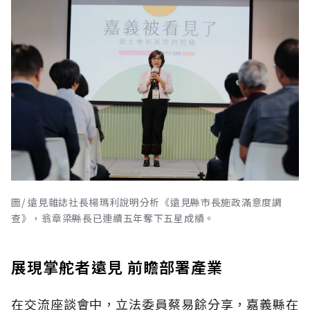
圖/ 遠見雜誌社長楊瑪利說明分析《遠見縣市長施政滿意度調
查》，翁章梁縣長已連續五年奪下五星成績。
展現掌舵者遠見 前瞻部署產業
在交流座談會中，立法委員蔡易餘分享，嘉義縣在