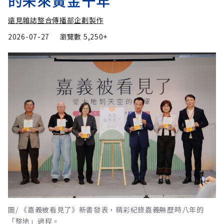
的未來黃金十年
遠見雜誌整合傳播部企劃製作
2026-07-27
瀏覽數
5,250+
圖/ 《嘉義被看見了》新書發表，精彩紀錄嘉義縣歷時八年的
「整地」過程。