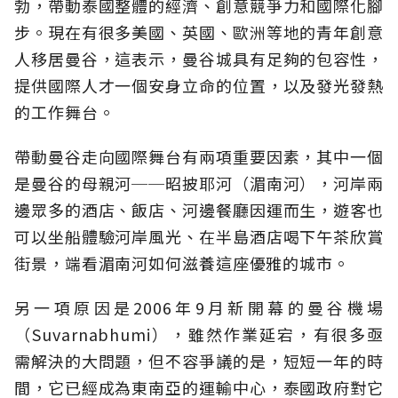
勃，帶動泰國整體的經濟、創意競爭力和國際化腳
步。現在有很多美國、英國、歐洲等地的青年創意
人移居曼谷，這表示，曼谷城具有足夠的包容性，
提供國際人才一個安身立命的位置，以及發光發熱
的工作舞台。
帶動曼谷走向國際舞台有兩項重要因素，其中一個
是曼谷的母親河──昭披耶河（湄南河），河岸兩
邊眾多的酒店、飯店、河邊餐廳因運而生，遊客也
可以坐船體驗河岸風光、在半島酒店喝下午茶欣賞
街景，端看湄南河如何滋養這座優雅的城市。
另一項原因是2006年9月新開幕的曼谷機場
（Suvarnabhumi），雖然作業延宕，有很多亟
需解決的大問題，但不容爭議的是，短短一年的時
間，它已經成為東南亞的運輸中心，泰國政府對它