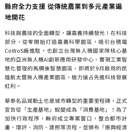
縣府全力支援 從傳統農業到多元產業遍
地開花
科技與農技的全面轉型，讓嘉義持續發光！在科技
部分，從零開始打造嘉義科學園區，吸引台積電
CoWoS廠進駐，也創立台灣無人機國家隊核心基
地的亞洲無人機AI創新應用研發中心、實現工業智
慧化管理的馬稠後智慧園區、即將於9月啟用的民
雄航太暨無人機產業園區，極力搶占先進科技發展
紅利。
華泰名品城動土也是城市轉型的重要里程碑，正式
宣告從「生產基地」蛻變成為「消費基地」！為了
加快行政程序，縣府成立專案窗口，整合都市計
畫、環評、消防、建照等流程，並頒布「振興經濟