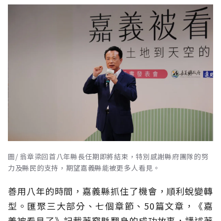
圖/ 翁章梁回首八年縣長任期即將結束，特別感謝縣府團隊的努
力及縣民的支持，期望嘉義縣能被更多人看見。
善用八年的時間，嘉義縣抓住了機會，順利蛻變轉
型。匯聚三大部分、七個章節、50篇文章，《嘉
義被看見了》記載著窮縣翻身的成功故事，講述著