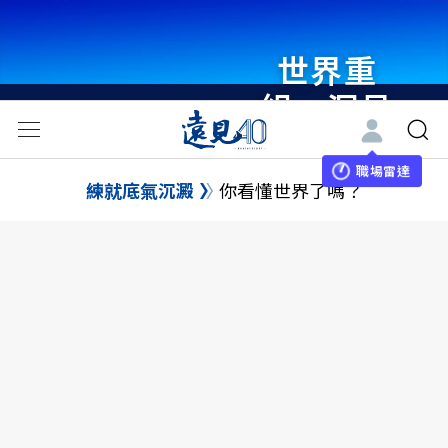
世界重
組・洞見
未來 與
世界領袖
職場雷達
練就底氣沉澱
你看懂世界了嗎？
同行