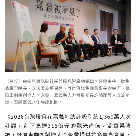
（右起）由遠見雜誌副社長兼遠見智庫總編輯李建興主持，邀集
翁章梁縣長、立法委員蔡易餘、財信傳媒集團董事長謝金河、紙
風車劇團創辦人李永豐、嘉義縣人力發展所長許喻理等人交流座
談，回顧嘉義八年施政軌跡。
《2026台灣燈會在嘉義》總計吸引約1,360萬人次
參觀，創下高達316億元的觀光產值。翁章梁強
調，紙風車劇團創辦人李永豐提供許多寶貴意見，