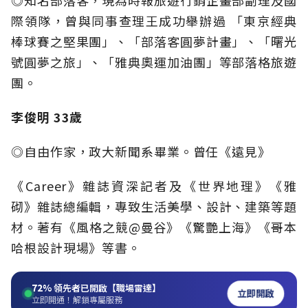
◎知名部落客，現為時報旅遊行銷企畫部副理及國
際領隊，曾與同事查理王成功舉辦過 「東京經典
棒球賽之堅果團」、「部落客圓夢計畫」、「曙光
號圓夢之旅」、「雅典奧運加油團」等部落格旅遊
團。
李俊明 33歲
◎自由作家，政大新聞系畢業。曾任《遠見》
《Career》雜誌資深記者及《世界地理》《雅
砌》雜誌總編輯，專致生活美學、設計、建築等題
材。著有《風格之競@曼谷》《驚艷上海》《哥本
哈根設計現場》等書。
72%
領先者已開啟【職場雷達】
立即開啟
立即開通！解鎖專屬服務