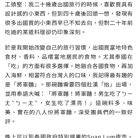
工頭堅：我二十幾歲出國旅行的時候，喜歡買具有
設計感的小東西，但到四十歲後回頭一想，發現有
很多出國買的小東西早已不知去向，但對二十年前
吃過的某道料理卻仍印象深刻。
於是我開始改變自己的旅行習慣，出國買當地特色
食材、香料，品嚐當地居民的食物。尤其泰國在
「吃」的方面有很多選擇，她融合各國食物，再加
入海鮮，相當符合台灣人的口味，我記得最有趣的
是「將軍麵」。那碗麵需要四個壯漢「抬」出場，
並用泰語大喊：「將軍麵！將軍麵！男生吃了ㄅㄧ
ㄤˋㄅㄧㄤˋ，女生吃了漂亮！」這碗料多、味
美、實在的八人份將軍麵，深受團員們的一致好
評。
晚上可以到泰國政府特別規畫的Suan Lum夜市，