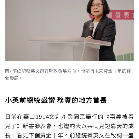
圖/ 前總統蔡英文讚許縣政發展方向，也期待未來黃金十年的蓬
勃發展。
小英前總統盛讚 務實的地方首長
日前在華山1914文創產業園區舉行的《嘉義被看
見了》新書發表會，也邀約大眾共同見證嘉義的成
長，看見下個黃金十年。前總統蔡英文在致詞中盛