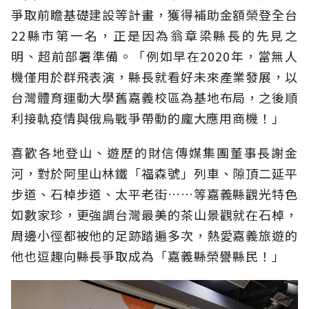
爭取前瞻基礎建設等計畫，獲得補助金額榮登全台
22縣市第一名，正是因為翁章梁縣長的先見之
明、超前部署準備。「例如早在2020年，當無人
機僅用於群飛表演，縣長就看好未來產業發展，以
台灣體育運動大學舊嘉義校區為基地布局，之後順
利接軌疫情與俄烏戰爭帶動的龐大應用商機！」
喜歡各地登山、遊歷的財信傳媒集團董事長謝金
河，對於阿里山林鐵「福森號」列車、隙頂二延平
步道、石棹步道、太平老街……等嘉義縣觀光特色
如數家珍，更強調台灣最美的茶山景觀就在石棹，
周邊小徑都被他的足跡踏遍多次，熱愛嘉義旅遊的
他也逗趣向縣長爭取成為「嘉義縣榮譽縣民！」