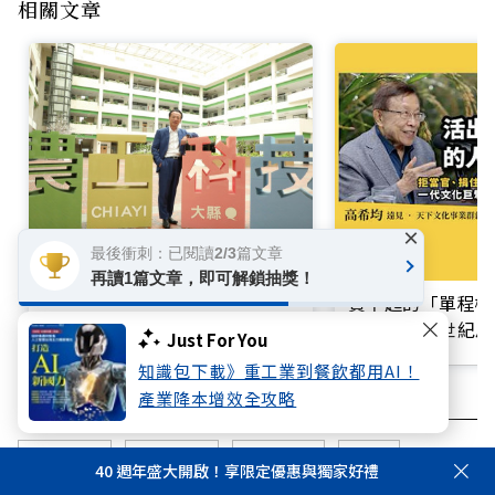
相關文章
×
最後衝刺：已閱讀2/3篇文章
看見糧倉如何走向農工科技大
再讀1篇文章，即可解鎖抽獎！
縣，一本記錄嘉義翻轉的治理實
買不起的「單程機
錄
響台灣近半世紀思
Just For You
知識包下載》重工業到餐飲都用AI！
產業降本增效全攻略
企業轉型
產業創新
智慧農業
嘉義
40 週年盛大開啟！享限定優惠與獨家好禮