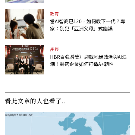
教育
當AI智商已130，如何教下一代？專
家：別犯「亞洲父母」式錯誤
產經
HBR百強贈獎〉迎戰地緣政治與AI浪
潮！揭密企業如何打造A+韌性
看此文章的人也看了..