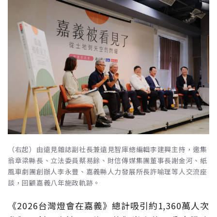
（右起）由遠見雜誌副社長兼遠見智庫總編輯李建興主持，邀集
翁章梁縣長、立法委員蔡易餘、財信傳媒集團董事長謝金河、紙
風車劇團創辦人李永豐、嘉義縣人力發展所長許喻理等人交流座
談，回顧嘉義八年施政軌跡。
《2026台灣燈會在嘉義》總計吸引約1,360萬人次