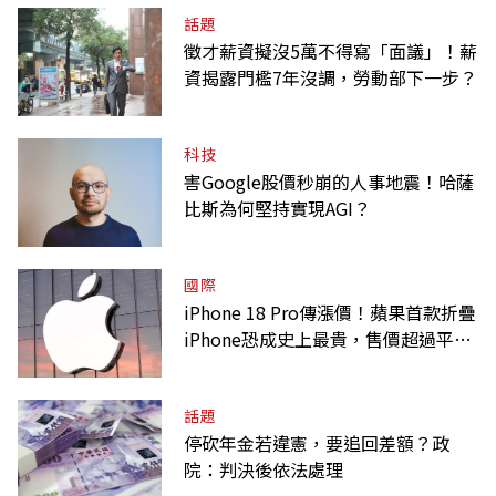
話題
徵才薪資擬沒5萬不得寫「面議」！薪
資揭露門檻7年沒調，勞動部下一步？
科技
害Google股價秒崩的人事地震！哈薩
比斯為何堅持實現AGI？
國際
iPhone 18 Pro傳漲價！蘋果首款折疊
iPhone恐成史上最貴，售價超過平均
月薪
話題
停砍年金若違憲，要追回差額？政
院：判決後依法處理