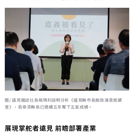
圖/ 遠見雜誌社長楊瑪利說明分析《遠見縣市長施政滿意度調
查》，翁章梁縣長已連續五年奪下五星成績。
展現掌舵者遠見 前瞻部署產業