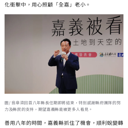
化衝擊中，用心照顧「全嘉」老小。
圖/ 翁章梁回首八年縣長任期即將結束，特別感謝縣府團隊的努
力及縣民的支持，期望嘉義縣能被更多人看見。
善用八年的時間，嘉義縣抓住了機會，順利蛻變轉