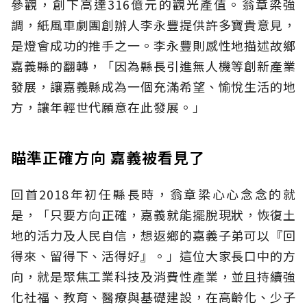
參觀，創下高達316億元的觀光產值。翁章梁強
調，紙風車劇團創辦人李永豐提供許多寶貴意見，
是燈會成功的推手之一。李永豐則感性地描述故鄉
嘉義縣的翻轉，「因為縣長引進無人機等創新產業
發展，讓嘉義縣成為一個充滿希望、愉悅生活的地
方，讓年輕世代願意在此發展。」
瞄準正確方向 嘉義被看見了
回首2018年初任縣長時，翁章梁心心念念的就
是，「只要方向正確，嘉義就能擺脫現狀，恢復土
地的活力及人民自信，想返鄉的嘉義子弟可以『回
得來、留得下、活得好』。」這位大家長口中的方
向，就是聚焦工業科技及消費性產業，並且持續強
化社福、教育、醫療與基礎建設，在高齡化、少子