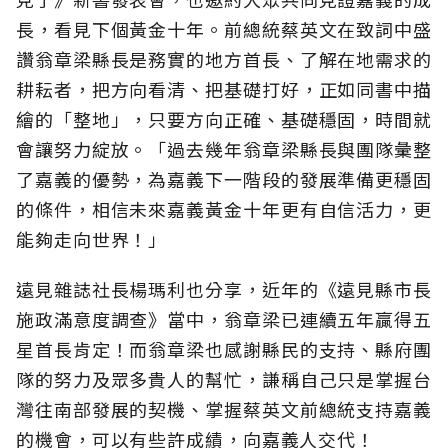
長，看見下個黃金十年。前總統蔡英文在致詞中盛
讚翁章梁縣長是務實的地方首長、了解在地需求的
耕耘者，把方向看清、把基礎打好，正如同書中描
繪的「整地」，只要方向正確、基礎穩固，時間就
會讓努力綻放。「過去幾年翁章梁縣長與團隊彙整
了嘉義的優勢，為嘉義下一階段的發展準備更穩固
的條件，相信未來嘉義黃金十年更有自信活力，更
能夠走向世界！」
遠見雜誌社長楊瑪利也分享，近年的《遠見縣市長
施政滿意度調查》當中，翁章梁已連續五年贏得五
星首長肯定！而翁章梁也感謝縣民的支持、縣府團
隊的努力及眾多貴人的幫忙，謙稱自己只是掌握台
灣往南部發展的契機、掌握蔡英文前總統支持嘉義
的機會，可以有些許成績，向嘉義人交代！