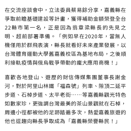
在交流座談會中，立法委員蔡易餘分享，嘉義縣在
爭取前瞻基礎建設等計畫，獲得補助金額榮登全台
22縣市第一名，正是因為翁章梁縣長的先見之
明、超前部署準備。「例如早在2020年，當無人
機僅用於群飛表演，縣長就看好未來產業發展，以
台灣體育運動大學舊嘉義校區為基地布局，之後順
利接軌疫情與俄烏戰爭帶動的龐大應用商機！」
喜歡各地登山、遊歷的財信傳媒集團董事長謝金
河，對於阿里山林鐵「福森號」列車、隙頂二延平
步道、石棹步道、太平老街……等嘉義縣觀光特色
如數家珍，更強調台灣最美的茶山景觀就在石棹，
周邊小徑都被他的足跡踏遍多次，熱愛嘉義旅遊的
他也逗趣向縣長爭取成為「嘉義縣榮譽縣民！」