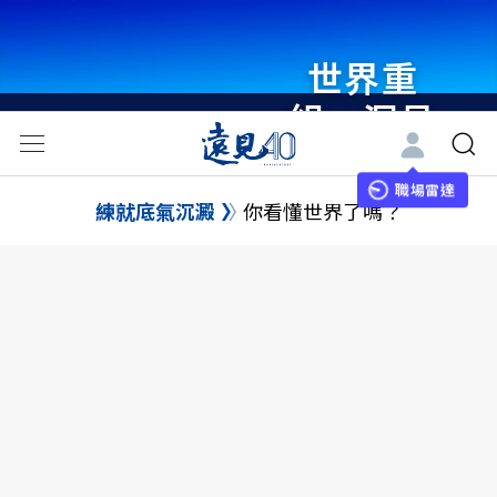
世界重
組・洞見
未來 與
世界領袖
職場雷達
練就底氣沉澱
你看懂世界了嗎？
同行