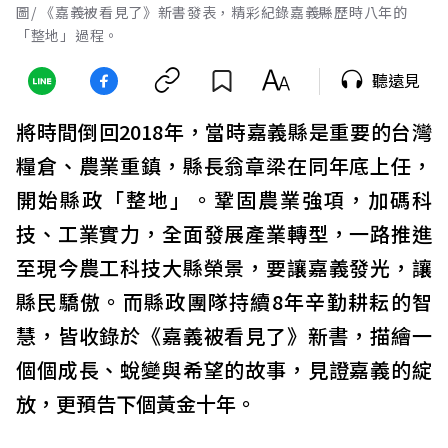
圖/ 《嘉義被看見了》新書發表，精彩紀錄嘉義縣歷時八年的
「整地」過程。
聽遠見
將時間倒回2018年，當時嘉義縣是重要的台灣
糧倉、農業重鎮，縣長翁章梁在同年底上任，
開始縣政「整地」。鞏固農業強項，加碼科
技、工業實力，全面發展產業轉型，一路推進
至現今農工科技大縣榮景，要讓嘉義發光，讓
縣民驕傲。而縣政團隊持續8年辛勤耕耘的智
慧，皆收錄於《嘉義被看見了》新書，描繪一
個個成長、蛻變與希望的故事，見證嘉義的綻
放，更預告下個黃金十年。