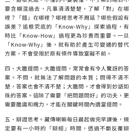
要含糊混過去，凡事清清楚楚，了解「對」在哪
裡？「錯」在哪裡？哪裡思考不周延？哪些假設有
誤差？追根究底的「Know-Why」探索過程，有
時比「Know-How」過程更為珍貴而重要。一旦
「Know-Why」後，就有助於產生可變通的替代
方案，不會受限於原有條件導致窒礙不前。
四、大膽提問。大膽提問，常常會有令人驚訝的答
案。不問，就無法了解問題的本質；問得不清不
楚，答案也會不清不楚；大膽問，才會得到妙語如
珠的答案。這除了需要「把問題問好」的功夫，更
需要膽識和魄力，才能在關鍵時間內適當提問。
五、辯證思考。藏傳喇嘛每日晨起做完早課後，規
定要有一小時的「辯經」時間，透過不斷反覆辯