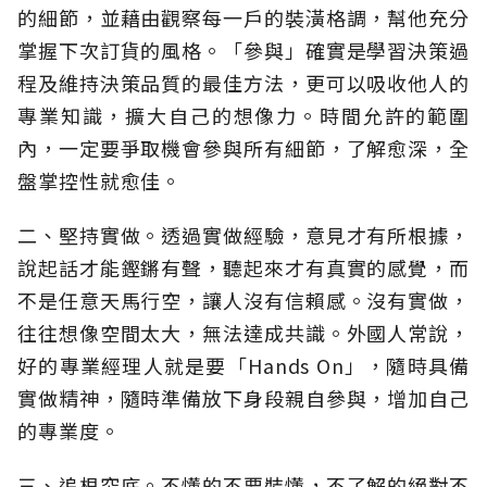
的細節，並藉由觀察每一戶的裝潢格調，幫他充分
掌握下次訂貨的風格。「參與」確實是學習決策過
程及維持決策品質的最佳方法，更可以吸收他人的
專業知識，擴大自己的想像力。時間允許的範圍
內，一定要爭取機會參與所有細節，了解愈深，全
盤掌控性就愈佳。
二、堅持實做。透過實做經驗，意見才有所根據，
說起話才能鏗鏘有聲，聽起來才有真實的感覺，而
不是任意天馬行空，讓人沒有信賴感。沒有實做，
往往想像空間太大，無法達成共識。外國人常說，
好的專業經理人就是要「Hands On」，隨時具備
實做精神，隨時準備放下身段親自參與，增加自己
的專業度。
三、追根究底。不懂的不要裝懂，不了解的絕對不