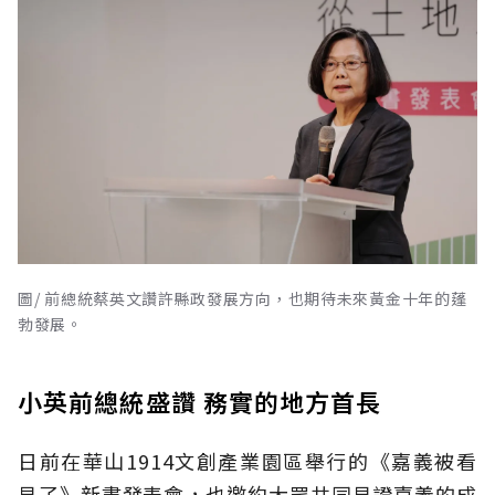
圖/ 前總統蔡英文讚許縣政發展方向，也期待未來黃金十年的蓬
勃發展。
小英前總統盛讚 務實的地方首長
日前在華山1914文創產業園區舉行的《嘉義被看
見了》新書發表會，也邀約大眾共同見證嘉義的成