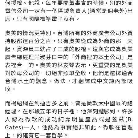
何授權。他說，每年要開董事會的時候，別的外商
電信公司一定有一個區域負責人(通常是個老外)出
席，只有國際標準電子沒有。
奧美的情況更特別。台灣所有的外商廣告公司外資
持股都達百分之百，只有奧美從成為外商的那一天
起，資深員工就占了三成的股權。這與它成為奧美
廣告總經理莊淑芬口中的「外商裡的本土公司」是
表裡合一的。奧美的林友琴表示，更重要的是奧美
對於母公司的一切絕非照單全收，他們是選擇適合
台灣水土的觀念、做法，才翻譯成中文讓內部吸
收。
而楊紹綱在到迪吉多之前，曾是微軟大中國區的總
經理。在那段五年的日子裡，他深刻體驗到，許多
人認為微軟的成功純靠明星產品或是蓋茲(B.
Gates)一人，他認為事實絕非如此。微軟在管理
上，的確有它一套哲學。