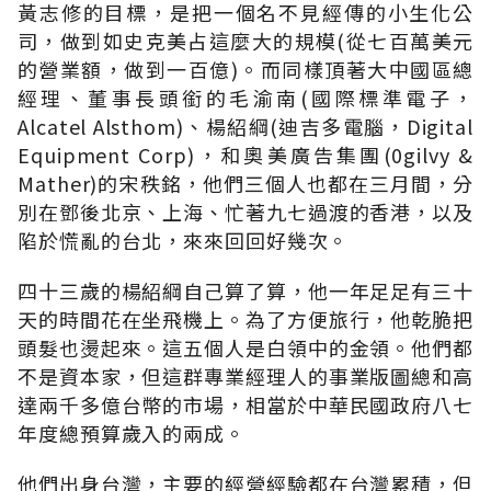
黃志修的目標，是把一個名不見經傳的小生化公
司，做到如史克美占這麼大的規模(從七百萬美元
的營業額，做到一百億)。而同樣頂著大中國區總
經理、董事長頭銜的毛渝南(國際標準電子，
Alcatel Alsthom)、楊紹綱(迪吉多電腦，Digital
Equipment Corp)，和奧美廣告集團(0gilvy &
Mather)的宋秩銘，他們三個人也都在三月間，分
別在鄧後北京、上海、忙著九七過渡的香港，以及
陷於慌亂的台北，來來回回好幾次。
四十三歲的楊紹綱自己算了算，他一年足足有三十
天的時間花在坐飛機上。為了方便旅行，他乾脆把
頭髮也燙起來。這五個人是白領中的金領。他們都
不是資本家，但這群專業經理人的事業版圖總和高
達兩千多億台幣的市場，相當於中華民國政府八七
年度總預算歲入的兩成。
他們出身台灣，主要的經營經驗都在台灣累積，但