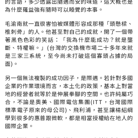
的言語，多少透露出隨遇而安的味道，這大概也是
為什麼羅益強有隨時可以睡覺的本事。
毛渝南就一直很害怕被媒體形容成那種「頭懸樑、
椎刺骨」的人。他甚至對自己的成就，開了一個帶
著黑色色彩的笑話：「我為什麼能成功？就是壟
斷、特權嘛。」(台灣的交換機市場二十多年來就
是三家三系統，至今尚未打破這個寡頭占據的局
面)。
另一個無法複製的成功因子，是際遇。若針對多國
企業的作業環境而言，本土化的政策，基本上對當
地的經營者就等於是伸展拳腳的空間。也許純屬巧
合，不論是奧美、國際電信集團(ITT，台灣國際
標準電子原來的母公司)、飛利浦，甚至讓楊紹綱
學到很多的惠普跟微軟，都是相當授權給在地人的
國際企業。