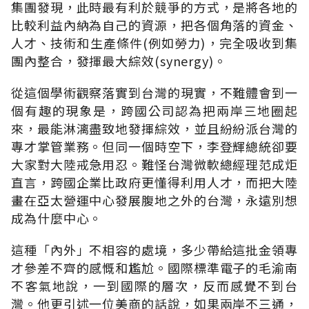
集團發現，此時最有利於競爭的方式，是將各地的
比較利益內納為自己的資源，把各個角落的資金、
人才、技術和生產條件(例如勞力)，完全吸收到集
團內整合，發揮最大綜效(synergy)。
從這個學術觀察落實到台灣的現實，不難體會到一
個有趣的現象是，跨國公司認為把兩岸三地圈起
來，最能淋漓盡致地發揮綜效，並且紛紛派台灣的
專才掌管業務。但同一個時空下，李登輝總統卻要
大家對大陸戒急用忍。難怪台灣微軟總經理范成炬
直言，跨國企業比政府更懂得利用人才，而把大陸
畫在亞太營運中心發展腹地之外的台灣，永遠別想
成為什麼中心。
這種「內外」不相容的處境，多少帶給這批金領專
才參差不齊的感慨和尷尬。國際標準電子的毛渝南
不客氣地說，一到國際的層次，反而感覺不到台
灣。他更引述一位美商的話說，如果兩岸不三通，