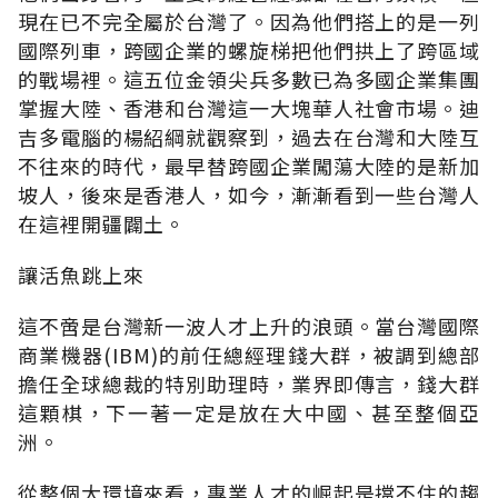
現在已不完全屬於台灣了。因為他們搭上的是一列
國際列車，跨國企業的螺旋梯把他們拱上了跨區域
的戰場裡。這五位金領尖兵多數已為多國企業集團
掌握大陸、香港和台灣這一大塊華人社會市場。迪
吉多電腦的楊紹綱就觀察到，過去在台灣和大陸互
不往來的時代，最早替跨國企業闖蕩大陸的是新加
坡人，後來是香港人，如今，漸漸看到一些台灣人
在這裡開疆闢土。
讓活魚跳上來
這不啻是台灣新一波人才上升的浪頭。當台灣國際
商業機器(IBM)的前任總經理錢大群，被調到總部
擔任全球總裁的特別助理時，業界即傳言，錢大群
這顆棋，下一著一定是放在大中國、甚至整個亞
洲。
從整個大環境來看，專業人才的崛起是擋不住的趨