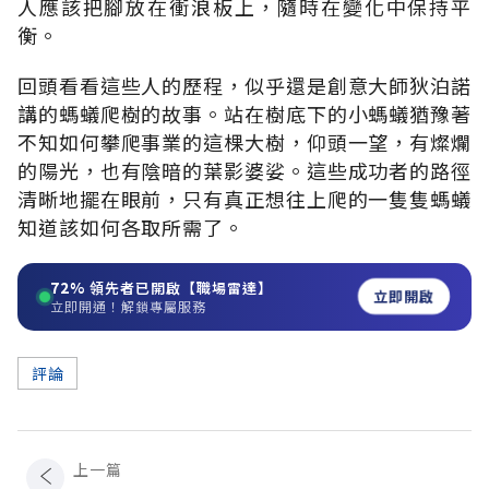
人應該把腳放在衝浪板上，隨時在變化中保持平
衡。
回頭看看這些人的歷程，似乎還是創意大師狄泊諾
講的螞蟻爬樹的故事。站在樹底下的小螞蟻猶豫著
不知如何攀爬事業的這棵大樹，仰頭一望，有燦爛
的陽光，也有陰暗的葉影婆娑。這些成功者的路徑
清晰地擺在眼前，只有真正想往上爬的一隻隻螞蟻
知道該如何各取所需了。
72%
領先者已開啟【職場雷達】
立即開啟
立即開通！解鎖專屬服務
評論
上一篇