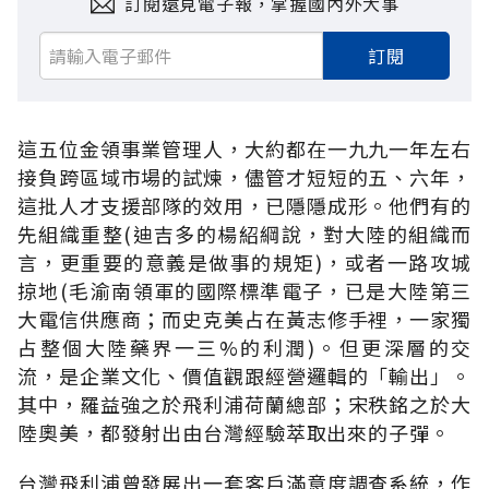
訂閱遠見電子報，掌握國內外大事
訂閱
這五位金領事業管理人，大約都在一九九一年左右
接負跨區域市場的試煉，儘管才短短的五、六年，
這批人才支援部隊的效用，已隱隱成形。他們有的
先組織重整(迪吉多的楊紹綱說，對大陸的組織而
言，更重要的意義是做事的規矩)，或者一路攻城
掠地(毛渝南領軍的國際標準電子，已是大陸第三
大電信供應商；而史克美占在黃志修手裡，一家獨
占整個大陸藥界一三%的利潤)。但更深層的交
流，是企業文化、價值觀跟經營邏輯的「輸出」。
其中，羅益強之於飛利浦荷蘭總部；宋秩銘之於大
陸奧美，都發射出由台灣經驗萃取出來的子彈。
台灣飛利浦曾發展出一套客戶滿意度調查系統，作