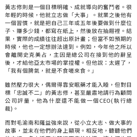
黃志修則是一個目標明確、成就導向的奮鬥者。很
年輕的時候，他就立志做「大事」。就業之後他有
一個習慣，就是把自己三年或五年後要做到什麼位
子、賺多少錢，都寫在紙上，然後放在抽屜裡。結
果，實際的成績往往超出原計畫；但當不如預期的
時候，他也一定想辦法達到。例如，今年他之所以
會離開史克美占，主因是總公司在接到他的辭呈
後，才給他亞太市場的掌控權。但他說：太遲了，
「我有個脾氣，就是不食嗟來食。」
雖然壓力很大，偶爾得靠安眠藥才能入睡，但對目
標「忠誠不二」的黃志修，甚至嚴肅地請行為顧問
公司評量，他為什麼還不能做一個CEO(執行總
裁)。
而對毛渝南和羅益強來說，從小立大志、做大事的
故事，並末在他們的身上顯現。相反地，聽聽他們