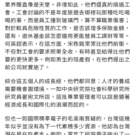
業界簡直像是天堂。非僅如此，他們還真的搞過工
會。工會討論的不是年度旅遊去哪裡玩那種吃吃喝
喝的事，而是員工撞到玻璃門，算不算職業傷害；
對於較具危險性質的工作，是否該增多保險金額，
還有，退休基金該怎麼運用更能替員工謀財等等。
何英超表示，在這方面，宋秩銘常常比他們前衛。
不但對工會的要求照單全收，有時甚至給得比他們
要的更快更多。例如男生的陪產假，在他們提出之
前公司就實施了。
綜合這五個人的成長經，他們都同意：人才的養成
需要機會跟環境。一如中央研究院社會科學研究所
研究員翟宛文所說，這批專業管理者可以說是隨著
經濟成長和國際化的浪潮而起的。
但也一如國際標準電子的毛渝南質疑的，台灣這幾
年似乎並沒有為下一代累積多少資源，他認為台灣
現在是在吃老本。例如，當年工研院電子所出了一