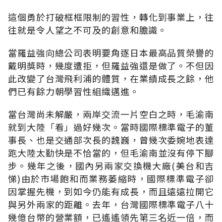
這個勇於打破框框限制的習性，轉化到事業上，往
往就是令人望之不可及的創意和膽識。
當羅益強向總公司表明要角逐日本最高品質榮譽的
戴明獎時，幾度遭拒，但羅益強還是做了。不但因
此改變了台灣飛利浦的體質，在業績成長之餘，他
們已有餘力朝學習性組織邁進。
當台灣尚未解嚴，兩岸交流一片空白之時，毛渝南
就到大陸「看」過好幾次。當時國際標準電子的董
事長、也是交通部次長的魏巍，曾幾次委婉地表達
跑大陸太勤快是不恰當的，但毛渝南並沒有停下腳
步。幾年之後，國內另兩家交換機大廠(美台和吉
悌)由於市場飽和而業務萎縮時，國際標準電子卻
因掌握先機，到如今仍能有成長，而且遠遠拉開它
與另外兩家的距離。去年，台灣國際標準電子八十
幾億台幣的營業額，已遙遙領先第三名近一倍，而