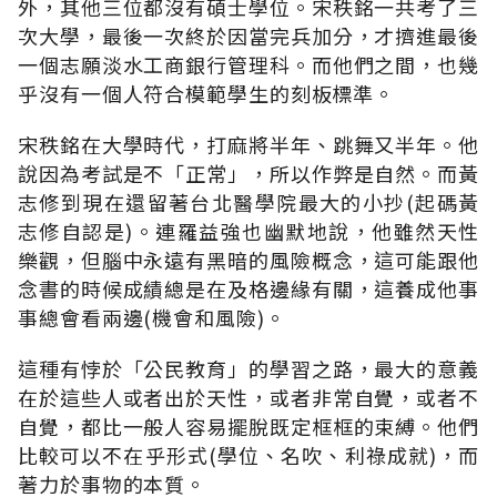
外，其他三位都沒有碩士學位。宋秩銘一共考了三
次大學，最後一次終於因當完兵加分，才擠進最後
一個志願淡水工商銀行管理科。而他們之間，也幾
乎沒有一個人符合模範學生的刻板標準。
宋秩銘在大學時代，打麻將半年、跳舞又半年。他
說因為考試是不「正常」，所以作弊是自然。而黃
志修到現在還留著台北醫學院最大的小抄(起碼黃
志修自認是)。連羅益強也幽默地說，他雖然天性
樂觀，但腦中永遠有黑暗的風險概念，這可能跟他
念書的時候成績總是在及格邊緣有關，這養成他事
事總會看兩邊(機會和風險)。
這種有悖於「公民教育」的學習之路，最大的意義
在於這些人或者出於天性，或者非常自覺，或者不
自覺，都比一般人容易擺脫既定框框的束縛。他們
比較可以不在乎形式(學位、名吹、利祿成就)，而
著力於事物的本質。