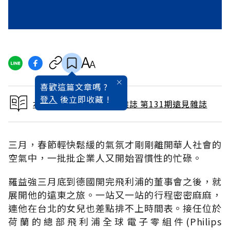
喜歡這篇文章嗎 ?
登入
後立即收藏 !
本文出自 1997 / 5月號雜誌 第131期遠見雜誌
三月，春節輕快鬆緩的氣氛才剛剛離開華人社會的
空氣中，一批批企業人又開始習慣性的忙碌。
羅益強三月底到德國開完飛利浦的董事會之後，就
展開他的遠東之旅。一站又一站的行程密密麻麻，
連他在台北的女兒也差點排不上時間表。接任位於
荷蘭的總部飛利浦全球電子零組件(Philips