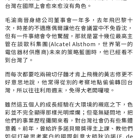
台灣在國際上會愈來愈沒有角色。
毛渝南晉身總公司董事會一年多，去年飛巴黎十
次，時差的不適應偶爾讓他在會議當中不免昏沈，
但有一件事總會令他驚醒，那就是當十幾位最高主
管在談歐科集團(Alcatel Alsthom，世界第一的
電信器材供應商)未來的策略藍圖時，他已經看不
到台灣了。
而每次都要吃兩碗切仔麵才肯上飛機的黃志修更不
好意思地說，他常得從別的考察地點偷偷轉回台
灣，所以往往利用週末，免得大老闆囉唆。
雖然這五個人的成長經驗在大環境的襯底之下，色
彩並不完全顯得那樣光明燦爛；但毫無疑問地，把
他們的事業歷程攤開來看，對台灣社會仍有些集體
意義。前年，曾給許多諾貝爾獎得主上課、教他們
如何打破思考案白的國際創意大師狄泊諾(E. de