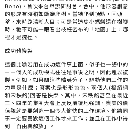
Bono)，首次來台舉辦研討會。會中，他形容創意
的形成有時猶如螞蟻爬樹。當牠爬到頂點，回頭一
望，來時路清晰人目；可是當這隻小螞蟻還在樹腳
時，牠不可能一眼看出枝枉密布的「地圖」上，哪
裡才是捷徑。
成功難複製
這個比喻若用在成功這件事上面，似乎也一語中的
－－個人的成功模式往往是事後之明，因此難以複
製。例如，如果問這些精英分子，驅動他們工作的
力量是什麼；答案也是形形色色。兩個人(楊紹綱
和宋秩銘)回答是快樂。其中，宋秩銘甚至在最近
三、四年的集團大會上反反覆覆地強調，奧美的價
值觀就是要創造一個今人愉快的工作環境。他勸同
事一定要喜歡這個工作才來工作；並且在工作中得
到「自由與解放」。