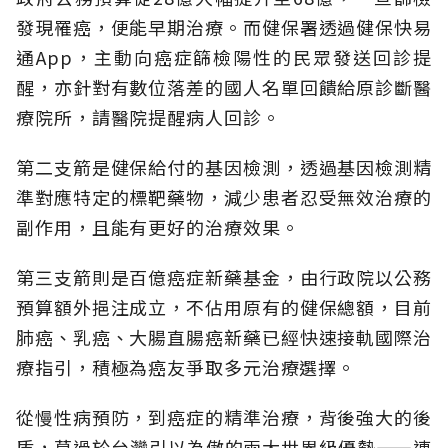
發現罹癌，便能早期治療。而健保署透過健保快易
通App，主動向癌症篩檢陽性的民眾發送回診提
醒，亦針對有數位落差的國人名單回饋給原診斷醫
療院所，請醫院提醒病人回診。
第二支箭是健保給付的基因檢測，透過基因檢測精
準對應特定的標靶藥物，減少患者忍受無效治療的
副作用，且能有更好的治療效果。
第三支箭則是百億癌症新藥基金，由行政院以公務
預算額外挹注成立，不佔用原有的健保總額，目前
肺癌、乳癌、大腸直腸癌新藥已經快速接軌國際治
療指引，積極為癌友爭取多元治療選擇。
從慢性病預防，到癌症的精準治療，背後強大的後
盾，莫過於台灣引以為傲的兩大世界級優勢——連