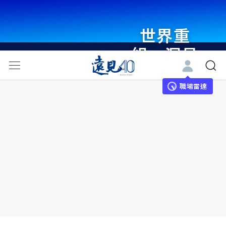
世界重
組・洞見
未來 與
世界領袖
職場雷達
同行