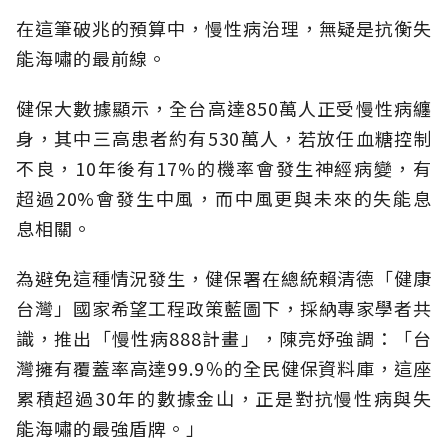
在這筆破兆的預算中，慢性病治理，無疑是抗衡失
能海嘯的最前線。
健保大數據顯示，全台高達850萬人正受慢性病纏
身，其中三高患者約有530萬人，若放任血糖控制
不良，10年後有17%的機率會發生神經病變，有
超過20%會發生中風，而中風更與未來的失能息
息相關。
為避免這種情況發生，健保署在總統賴清德「健康
台灣」國家希望工程政策藍圖下，採納專家學者共
識，推出「慢性病888計畫」，陳亮妤強調：「台
灣擁有覆蓋率高達99.9％的全民健保資料庫，這座
累積超過30年的數據金山，正是對抗慢性病與失
能海嘯的最強盾牌。」