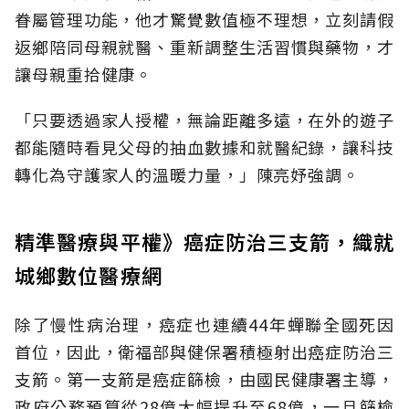
眷屬管理功能，他才驚覺數值極不理想，立刻請假
返鄉陪同母親就醫、重新調整生活習慣與藥物，才
讓母親重拾健康。
「只要透過家人授權，無論距離多遠，在外的遊子
都能隨時看見父母的抽血數據和就醫紀錄，讓科技
轉化為守護家人的溫暖力量，」陳亮妤強調。
精準醫療與平權》癌症防治三支箭，織就
城鄉數位醫療網
除了慢性病治理，癌症也連續44年蟬聯全國死因
首位，因此，衛福部與健保署積極射出癌症防治三
支箭。第一支箭是癌症篩檢，由國民健康署主導，
政府公務預算從28億大幅提升至68億，一旦篩檢