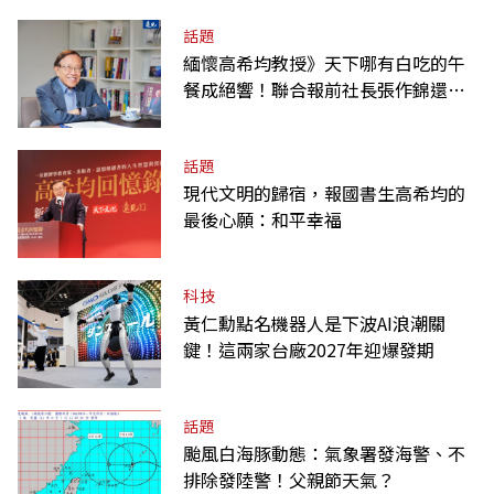
話題
緬懷高希均教授》天下哪有白吃的午
餐成絕響！聯合報前社長張作錦還原
「經典名言」由來
話題
現代文明的歸宿，報國書生高希均的
最後心願：和平幸福
科技
黃仁勳點名機器人是下波AI浪潮關
鍵！這兩家台廠2027年迎爆發期
話題
颱風白海豚動態：氣象署發海警、不
排除發陸警！父親節天氣？