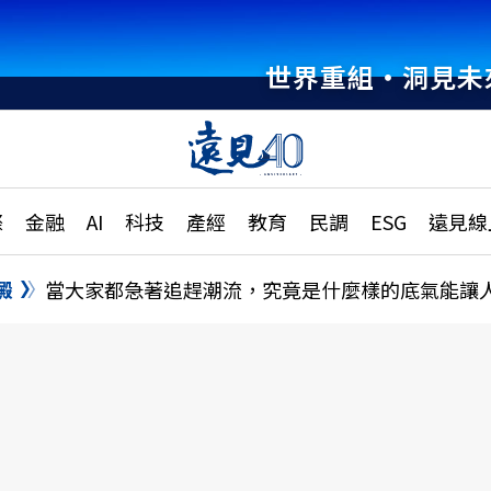
世界重組・洞見未
章
特輯
文章
大學升學、職涯攻略
遠
際
金融
AI
科技
產經
教育
民調
ESG
遠見線
國際
更
縣市施政調查全解析
金融
單
民調
澱
當大家都急著追趕潮流，究竟是什麼樣的底氣能讓
產經
電
好享生活
獨
專欄