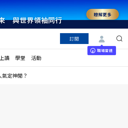
瞭解更多
來 與世界領袖同行
訂閱
特色頻道
訂閱
見線上讀
ESG遠見
職場雷達
上讀
學堂
活動
多訂閱方案
城市學
刊購買
健康遠見
人氣定神閒？
子報訂閱
華人精英論壇
享知識包
領導影響力學院