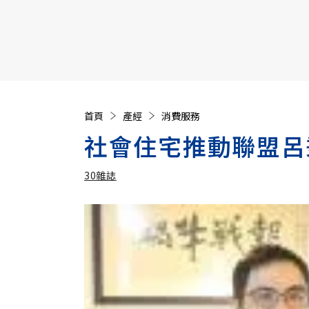
【遠見40週年慶】訂《遠見》贈實用家電3選1+暢銷好
首頁
產經
消費服務
社會住宅推動聯盟呂
30雜誌
加入追蹤
30雜誌