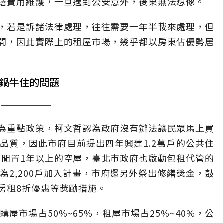
繕費用維護，一旦遇到公安意外，後果無法想像。
，若是訴諸法律處理，往往需要一年半載來處理，但
間，因此實際上的租屋市場，幾乎都以房東佔優勢居
殼鍋牛住的問題
為重點政策，柯文哲認為政府沒有辦法讓民眾馬上買
品質，因此市府目前提出四年興建1.2萬戶的公共住
，閒置1年以上的空屋，臺北市政府也啟動包租代管的
為2,200戶加入計畫，市府還另外祭出修繕獎金，鼓
房租8折優惠等獎勵措施。
屋市場占50%~65%，租屋市場占25%~40%，公