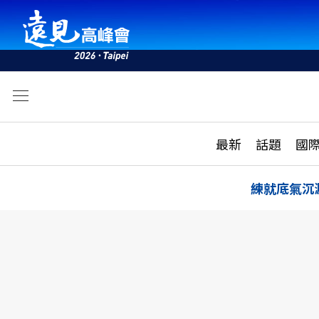
文
最新
最新
話題
國
雜誌目錄
活動
話題
AI
練就底氣沉
學堂
專題報導
科技
教育
遠見ON AIR
影音
合作