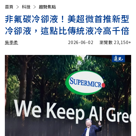
首頁
科技
趨勢焦點
非氟碳冷卻液！美超微首推新型
冷卻液，這點比傳統液冷高千倍
吳季柔
2026-06-02
瀏覽數
23,150+