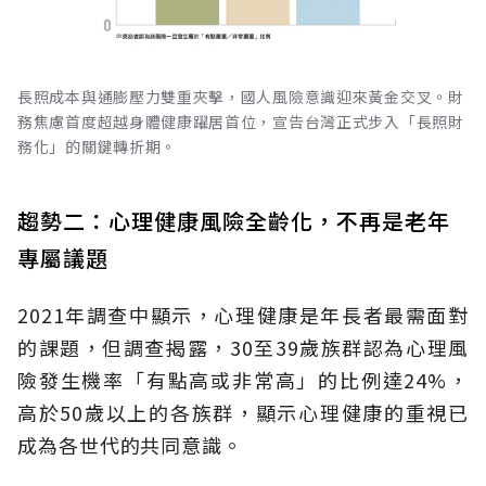
長照成本與通膨壓力雙重夾擊，國人風險意識迎來黃金交叉。財
務焦慮首度超越身體健康躍居首位，宣告台灣正式步入「長照財
務化」的關鍵轉折期。
趨勢二：心理健康風險全齡化，不再是老年
專屬議題
2021年調查中顯示，心理健康是年長者最需面對
的課題，但調查揭露，30至39歲族群認為心理風
險發生機率「有點高或非常高」的比例達24%，
高於50歲以上的各族群，顯示心理健康的重視已
成為各世代的共同意識。