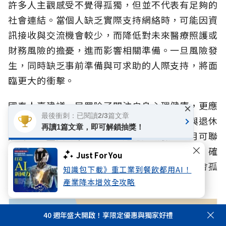
許多人主觀感受不覺得孤獨，但並不代表有足夠的
社會連結。當個人缺乏實際支持網絡時，可能因資
訊接收與交流機會較少，而降低對未來醫療照護或
財務風險的擔憂，進而影響相關準備。一旦風險發
生，同時缺乏事前準備與可求助的人際支持，將面
臨更大的衝擊。
國泰人壽建議，民眾除了關注自身心理健康，更應
×
最後衝刺：已閱讀2/3篇文章
將「檢視社會網絡」視為與健康檢查、財務與退休
再讀1篇文章，即可解鎖抽獎！
規劃同等重要的準備任務。透過定期檢視每月可聯
繫的親友人數，以及可自在求助、傾訴的對象，確
Just For You
保風險準備時能獲取足夠資訊、風險來臨時不會孤
知識包下載》重工業到餐飲都用AI！
立無援。
產業降本增效全攻略
40 週年盛大開啟！享限定優惠與獨家好禮