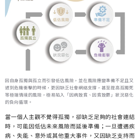
因自身孤獨與孤立而引發低估風險，並在風險應變準備不足且又
遇到危機衝擊的時候，更因缺乏社會網絡支撐，甚至提高孤獨死
等極端情境的風險，極易陷入「因病致貧、因貧致鬱」狀況惡化
的負向循環。
當一個人主觀不覺得孤獨，卻缺乏足夠的社會連結
時，可能因低估未來風險而延後準備；一旦遭遇疾
病、失能、意外或其他重大事件，又因缺乏支持而