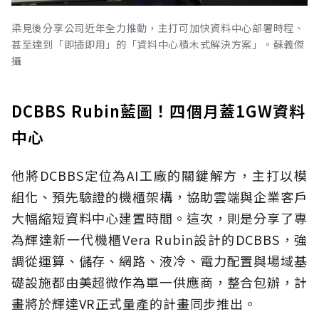
梁見後分享公司近年全力推動，主打可加快資料中心部署時程、
甚至達到「即插即用」的「資料中心積木式解決方案」。蘇義傑
攝
DCBBS Rubin藍圖！四個月蓋1GW資料
中心
他將DCBBS定位為AI工廠的關鍵解方，主打以模
組化、預先驗證的機櫃架構，協助雲端與企業客戶
大幅縮短資料中心建置時間。這次，則是分享了專
為輝達新一代機櫃Vera Rubin設計的DCBBS，強
調從運算、儲存、網路、液冷、電力配置與場域基
礎設施都由美超微作為單一供應商，整合包辦，計
畫將於輝達VR正式量產的計畫同步推出。