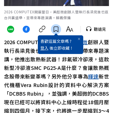
2026 COMPUTEX開展當日，美超微創辦人暨執行長梁見後也返
台共襄盛舉，並帶來專題演講。蘇義傑攝
聽遠見
喜歡這篇文章嗎 ?
2026 COMPUTEX開展當日，
美超微
創辦人暨
登入
後立即收藏 !
執行長梁見後也返台共襄盛舉，並帶來專題演
講，他推出散熱新武器！非氟碳冷卻液，這款
新型冷卻液SMC PG25-A是什麼？會讓散熱概
念股帶來新變革嗎？另外他分享專為
輝達
新世
代機櫃Vera Rubin設計的資料中心解決方案
「DCBBS Rubin」，並強調，美超微的DCBBS
現在已經可以將資料中心上線時程從18個月壓
縮到四個月，接下來，也將進一步壓縮到3～4