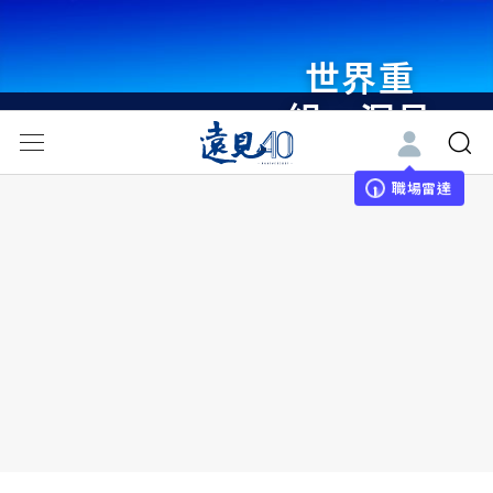
世界重
組・洞見
未來 與
世界領袖
職場雷達
同行