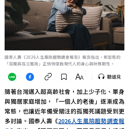
國泰人壽《2026人生風險趨勢調查報告》報告指出，新型態的
「孤獨與孤立風險」正悄悄侵蝕現代人的身心與財務韌性。
聽遠見
隨著台灣邁入超高齡社會，加上少子化、單身
與獨居家庭增加，「一個人的老後」逐漸成為
常態，也讓近年備受關注的孤獨死議題受到更
多討論。國泰人壽《
2026人生風險趨勢調查報