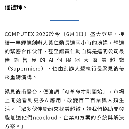
個禮拜。
COMPUTEX 2026於今（6月1日）盛大登場，接
續一早輝達創辦人黃仁勳長達兩小時的演講，輝達
的緊密合作伙伴、甚至讓黃仁勳自稱是這間公司最
佳銷售員的AI伺服器大廠美超微
（Supermicro），也由創辦人暨執行長梁見後帶
來重磅演講。
梁見後甫登台，便強調「AI革命才剛開始」，市場
上開始看到更多AI應用，改變百工百業與人類生
活。「眾多伙伴紛紛來找美超微，請我們協助開發
能加速他們neocloud、企業AI方案的系統與解決
方案。」