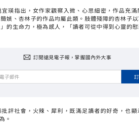
姚宜瑛指出，女作家觀察入微、心思細密，作品充滿
、簡媜、杏林子的作品均屬此類。肢體殘障的杏林子以
廢」的生命力，極為感人，「讀者可從中得到心靈的慰
訂閱遠見電子報，掌握國內外大事
態批評社會，火辣、犀利，既滿足讀者的好奇，也顯
為。