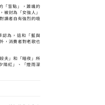
的「盲點」，蕭颯的
，被封為「女強人」
對讀者自有強烈的吸
華認為，這和「藍與
外，消費者對老歌也
殺夫」和「暗夜」所
夕陽紅」、「煙雨濛