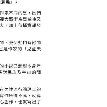
化意義」。
作家不同的是，她們
師大藝術系畢業後又
大，加上傳播資訊發
間，更使她們有餘間
也是作家的「兒童天
的小說已超越本身年
塞對民族及宇宙的關
在男性流行讀理工的
寫作所得不高，就算
心創作，也就寫出了