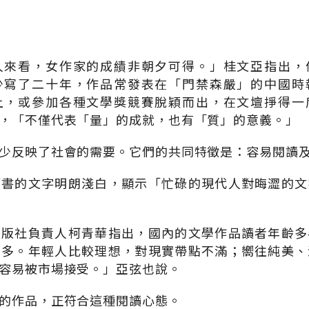
人來看，女作家的成績非朝夕可得。」桂文亞指出，
少寫了二十年，作品常發表在「門禁森嚴」的中國時
上，或參加各種文學獎競賽脫穎而出，在文壇掙得一
，「不僅代表「量」的成就，也有「質」的意義。」
少反映了社會的需要。它們的共同特徵是：容易閱讀
銷書的文字明朗淺白，顯示「忙碌的現代人對晦澀的文
出版社負責人柯青華指出，國內的文學作品讀者年齡多
居多。年輕人比較理想，對現實帶點不滿；嚮往純美、
容易被市場接受。」亞弦也說。
的作品，正符合這種閱讀心態。