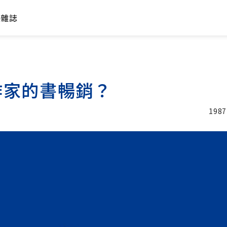
年雜誌
作家的書暢銷？
1987
加入追蹤