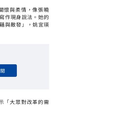
關懷與柔情，像張曉
寫作現身說法。她的
藉與敵發」，姚宜瑛
訂閱
示「大眾對改革的需