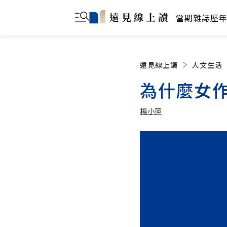
當期雜誌
歷
遠見線上讀
人文生活
為什麼女
楊小萍
楊小萍