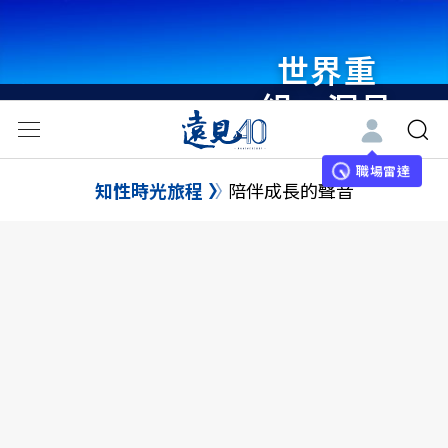
世界重
組・洞見
未來 與
世界領袖
職場雷達
知性時光旅程
陪伴成長的聲音
同行