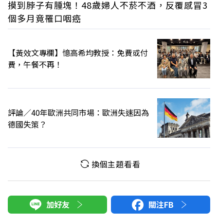
摸到脖子有腫塊！48歲婦人不菸不酒，反覆感冒3
個多月竟罹口咽癌
【黃效文專欄】憶高希均教授：免費或付
費，午餐不再！
評論／40年歐洲共同市場：歐洲失速因為
德國失策？
換個主題看看
加好友
關注FB