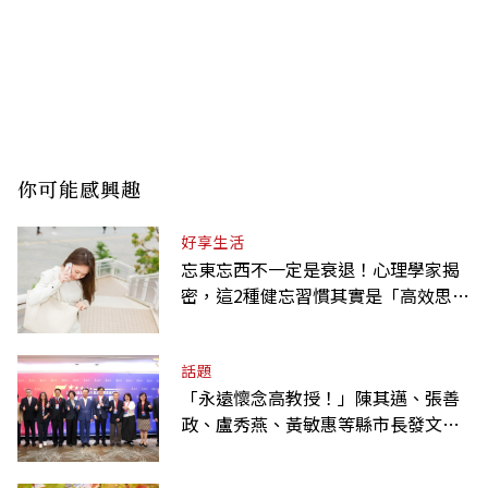
你可能感興趣
好享生活
忘東忘西不一定是衰退！心理學家揭
密，這2種健忘習慣其實是「高效思
考」的表現
話題
「永遠懷念高教授！」陳其邁、張善
政、盧秀燕、黃敏惠等縣市長發文弔
唁高希均