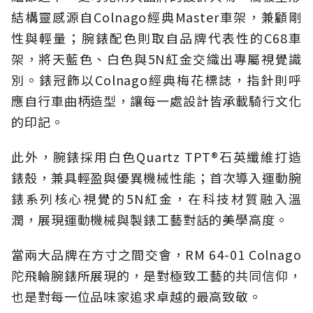
結構靈感源自Colnago經典Master車架，兼顧剛
性與輕量；腕錶配色則取自品牌代表性的C68車
架，將天藍色、白色與5N紅金交織出專屬視覺識
別。錶冠飾以Colnago經典梅花標誌，指針則呼
應自行車曲柄造型，讓每一處設計皆承載騎行文化
的印記。
此外，腕錶採用白色Quartz TPT®石英纖維打造
錶殼，兼具輕盈與優異機械性能；首次導入運動腕
錶系列核心視覺的5N紅金，在科技材質融入溫
潤，展現運動機械與製錶工藝對話的美學高度。
當兩大品牌在方寸之間交會，RM 64-01 Colnago
陀飛輪腕錶所展現的，是對極致工藝的共同信仰，
也是對每一位品味家追求卓越的最高致敬。