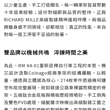
以少量生產、手工打造聞名，每一輛車架皆凝聚數
十年造車經驗；這份對細節與品質的堅持，正與
RICHARD MILLE高級製錶精神遙相呼應。兩個品
牌雖身處不同領域，卻都相信：真正的性能，來自
對每一道工序毫不妥協的執著。
雙品牌以機械共鳴 淬鍊時間之美
為此，RM 64-01重新詮釋自行車工程的本質。機
芯設計汲取Colnago經典車架的結構邏輯，以輕
量、通透與立體感為核心，274枚零件透過幾何鏤
空布局完整展現，宛如競速公路車裸露而精密的骨
架。五級鈦合金底板與橋板歷經微噴砂、手工倒角
及雙色PVD處理，細膩層次映襯出高級製錶工藝之
美；發條盒與陀飛輪的對稱配置，有如映照自行車