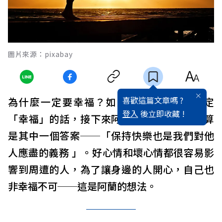
圖片來源：pixabay
喜歡這篇文章嗎 ?
為什麼一定要幸福？如果在極小範圍內界定
登入
後立即收藏 !
「幸福」的話，接下來阿蘭著名的說法可以算
是其中一個答案──「保持快樂也是我們對他
人應盡的義務 」。好心情和壞心情都很容易影
響到周遭的人，為了讓身邊的人開心，自己也
非幸福不可──這是阿蘭的想法。