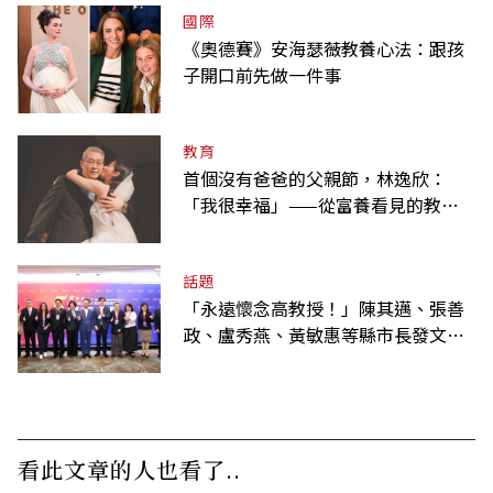
國際
《奧德賽》安海瑟薇教養心法：跟孩
子開口前先做一件事
教育
首個沒有爸爸的父親節，林逸欣：
「我很幸福」——從富養看見的教養
課
話題
「永遠懷念高教授！」陳其邁、張善
政、盧秀燕、黃敏惠等縣市長發文弔
唁高希均
看此文章的人也看了..