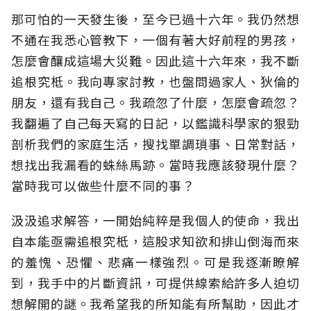
那可怕的一天發生後，至今已過十六年。我仍然想
不通在我悉心管教下，一個有著大好前程的男孩，
怎麼會釀成這場大災難。因此這十六年來，我不斷
追根究柢。我向專家討教，也盤問過家人、狄倫的
朋友，還有我自己。我疏忽了什麼，怎麼會疏忽？
我翻遍了自己每天寫的日記，以鑑識科學家的狠勁
剖析我們的家庭生活，搜找單調瑣事、日常對話，
想找出我漏看的蛛絲馬跡。當時我應該發現什麼？
當時我可以做些什麼不同的事？
汲汲追求解答，一開始純粹是我個人的使命，我出
自本能亟需追根究柢，這股求知欲和排山倒海而來
的羞愧、恐懼、悲痛一樣強烈。可是我逐漸瞭解
到，我手中的片斷資訊，可提供線索給許多人迫切
想解開的謎。我希望我的所知能有所幫助，因此才