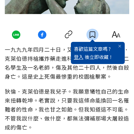
喜歡這篇文章嗎 ?
一九九九年四月二十日，艾瑞克．哈里斯和狄倫．
登入
後立即收藏 !
克萊伯德持槍攜炸藥走進科倫拜高中，殺害了十二
名學生及一名老師，傷及其他二十四人，然後自殺
身亡。這是史上死傷最慘重的校園槍擊案。
狄倫．克萊伯德是我兒子。我願意犧牲自己的生命
來扭轉乾坤。老實說，只要我這條命能換回一名罹
難者的性命，我也甘之如飴。但我知道這不可能。
不管我說什麼、做什麼，都無法彌補那場大屠殺造
成的傷亡。