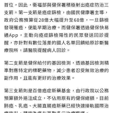
首位，因此，衛福部與健保署積極射出癌症防治三
支箭。第一支箭是癌症篩檢，由國民健康署主導，
政府公務預算從28億大幅提升至68億，一旦篩檢
發現罹癌，便能早期治療。而健保署透過健保快易
通App，主動向癌症篩檢陽性的民眾發送回診提
醒，亦針對有數位落差的國人名單回饋給原診斷醫
療院所，請醫院提醒病人回診。
第二支箭是健保給付的基因檢測，透過基因檢測精
準對應特定的標靶藥物，減少患者忍受無效治療的
副作用，且能有更好的治療效果。
第三支箭則是百億癌症新藥基金，由行政院以公務
預算額外挹注成立，不佔用原有的健保總額，目前
肺癌、乳癌、大腸直腸癌新藥已經快速接軌國際治
療指引，積極為癌友爭取多元治療選擇。