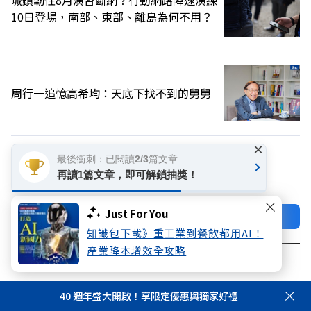
10日登場，南部、東部、離島為何不用？
周行一追憶高希均：天底下找不到的舅舅
×
換個主題看看
最後衝刺：已閱讀2/3篇文章
再讀1篇文章，即可解鎖抽獎！
Just For You
加好友
關注FB
知識包下載》重工業到餐飲都用AI！
產業降本增效全攻略
登入網站會員
享受更多個人化的會員服務
40 週年盛大開啟！享限定優惠與獨家好禮