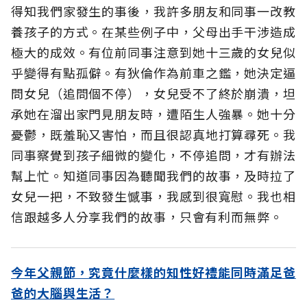
得知我們家發生的事後，我許多朋友和同事一改教
養孩子的方式。在某些例子中，父母出手干涉造成
極大的成效。有位前同事注意到她十三歲的女兒似
乎變得有點孤僻。有狄倫作為前車之鑑，她決定逼
問女兒（追問個不停），女兒受不了終於崩潰，坦
承她在溜出家門見朋友時，遭陌生人強暴。她十分
憂鬱，既羞恥又害怕，而且很認真地打算尋死。我
同事察覺到孩子細微的變化，不停追問，才有辦法
幫上忙。知道同事因為聽聞我們的故事，及時拉了
女兒一把，不致發生憾事，我感到很寬慰。我也相
信跟越多人分享我們的故事，只會有利而無弊。
今年父親節，究竟什麼樣的知性好禮能同時滿足爸
爸的大腦與生活？