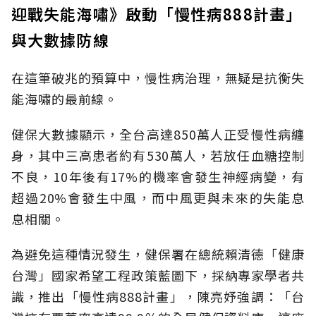
迎戰失能海嘯》啟動「慢性病888計畫」
與大數據防線
在這筆破兆的預算中，慢性病治理，無疑是抗衡失
能海嘯的最前線。
健保大數據顯示，全台高達850萬人正受慢性病纏
身，其中三高患者約有530萬人，若放任血糖控制
不良，10年後有17%的機率會發生神經病變，有
超過20%會發生中風，而中風更與未來的失能息
息相關。
為避免這種情況發生，健保署在總統賴清德「健康
台灣」國家希望工程政策藍圖下，採納專家學者共
識，推出「慢性病888計畫」，陳亮妤強調：「台