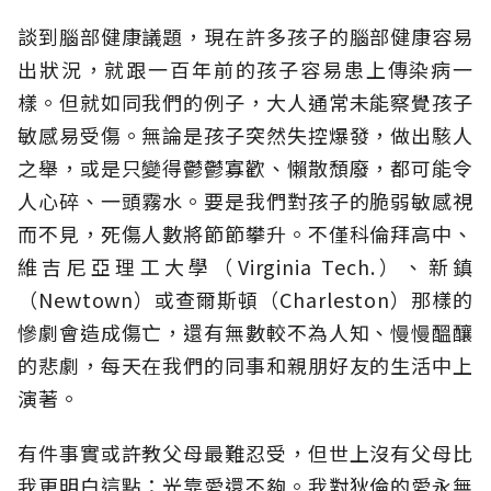
談到腦部健康議題，現在許多孩子的腦部健康容易
出狀況，就跟一百年前的孩子容易患上傳染病一
樣。但就如同我們的例子，大人通常未能察覺孩子
敏感易受傷。無論是孩子突然失控爆發，做出駭人
之舉，或是只變得鬱鬱寡歡、懶散頹廢，都可能令
人心碎、一頭霧水。要是我們對孩子的脆弱敏感視
而不見，死傷人數將節節攀升。不僅科倫拜高中、
維吉尼亞理工大學（Virginia Tech.）、新鎮
（Newtown）或查爾斯頓（Charleston）那樣的
慘劇會造成傷亡，還有無數較不為人知、慢慢醞釀
的悲劇，每天在我們的同事和親朋好友的生活中上
演著。
有件事實或許教父母最難忍受，但世上沒有父母比
我更明白這點：光靠愛還不夠。我對狄倫的愛永無