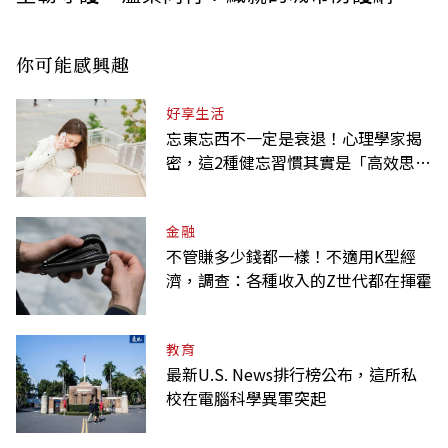
你可能感興趣
好享生活
忘東忘西不一定是衰退！心理學家揭
密，這2種健忘習慣其實是「高效思
考」的表現
金融
不管賺多少錢都一樣！不適用K型經
濟，調查：各種收入的Z世代都在揮霍
教育
最新U.S. News排行榜公布，這所私
校在電腦科學異軍突起