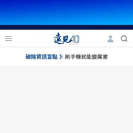
破除資訊盲點
刷手機就能變厲害