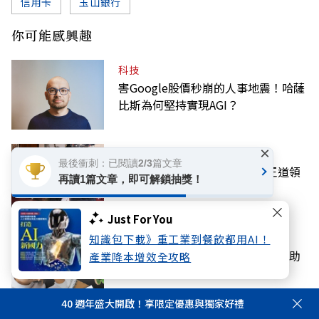
信用卡
玉山銀行
你可能感興趣
科技
害Google股價秒崩的人事地震！哈薩
比斯為何堅持實現AGI？
×
話題
最後衝刺：已閱讀2/3篇文章
施振榮：給下一輪科技盛世的王道領
再讀1篇文章，即可解鎖抽獎！
導學
Just For You
產經
知識包下載》重工業到餐飲都用AI！
企業領導人必讀！培養三大習慣，助
產業降本增效全攻略
你辨識真危機與假警報
40 週年盛大開啟！享限定優惠與獨家好禮