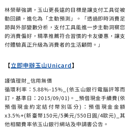
林榮華強調，玉山更長遠的目標是讓支付工具從被
動回饋，進化為「主動預測」。「透過即時消費足
跡與外部變數分析，支付工具能進一步主動洞察您
的消費偏好，精準推薦符合習慣的卡友優惠，讓支
付體驗真正升級為消費者的生活顧問。」
【
立即申辦玉山Unicard
】
謹慎理財_信用無價
循環利率：5.88%-15%_(依玉山銀行電腦評等而
訂，基準日：2015/09/01)。_預借現金手續費(依
預借現金約定結付幣別區分)：預借現金金額
x3.5%+(新臺幣150元/5美元/550日圓/4歐元)_其
他相關費率依玉山銀行網站及申請書公告。