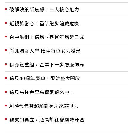
破解決策新焦慮，三大核心能力
近視族當心！重訓跑步暗藏危機
台中航網十倍增、客運年增近三成
新北婦女大學 陪伴每位女力發光
供應鏈重組，企業下一步怎麼佈局
遠見40週年慶典，限時盛大開啟
遠見高峰會早鳥優惠報名中！
AI時代元智超前部署未來競爭力
孤獨到孤立，超高齡社會風險升溫