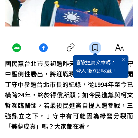
喜歡這篇文章嗎 ?
國民黨台北市長初選昨天出爐，由前立委丁守
登入
後立即收藏 !
中壓倒性勝出，將迎戰現任市長柯文哲。翻開
丁守中參選台北市長的紀錄，從1994年至今已
橫跨24年，終於得償所願；如今民進黨與柯文
哲瀕臨鬧翻，若最後民進黨自提人選參戰，三
強鼎立之下，丁守中有可能因為綠營分裂而
「美夢成真」嗎？大家都在看。