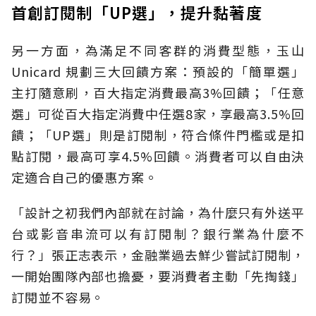
首創訂閱制「UP選」，提升黏著度
另一方面，為滿足不同客群的消費型態，玉山
Unicard 規劃三大回饋方案：預設的「簡單選」
主打隨意刷，百大指定消費最高3%回饋；「任意
選」可從百大指定消費中任選8家，享最高3.5%回
饋；「UP選」則是訂閱制，符合條件門檻或是扣
點訂閱，最高可享4.5%回饋。消費者可以自由決
定適合自己的優惠方案。
「設計之初我們內部就在討論，為什麼只有外送平
台或影音串流可以有訂閱制？銀行業為什麼不
行？」張正志表示，金融業過去鮮少嘗試訂閱制，
一開始團隊內部也擔憂，要消費者主動「先掏錢」
訂閱並不容易。