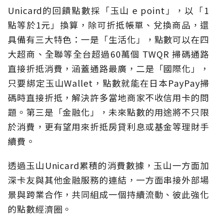
Unicard的回饋點數採「玉山 e point」，以「1
點等於1元」換算，除可折抵帳單、兌換商品，還
具備有三大特色：一是「生活化」，點數可以在四
大超商、全聯等全台超過60萬個 TWQR 掃碼通路
直接折抵消費，涵蓋通路最廣，二是「國際化」，
只要綁定玉山Wallet，點數就能在日本PayPay掃
碼時直接折抵，解決許多當地商家不收信用卡的問
題。第三是「金融化」，未來點數的用途將不只限
於消費，更有望用來折抵房貸利息或基金等理財手
續費。
透過玉山Unicard累積的消費數據，玉山一方面加
深卡友與其他金融服務的連結，一方面串接外部場
景與跨業合作，共同組成一個持續流動、彼此強化
的點數經濟圈。