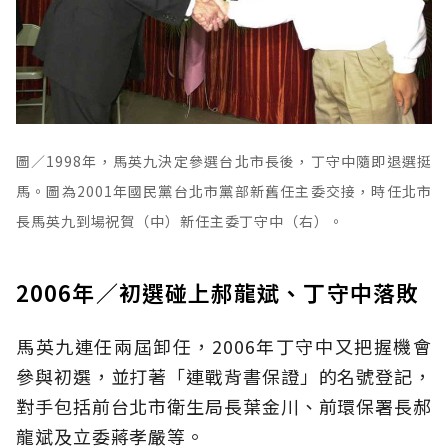
圖／1998年，馬英九決定參選台北市長後，丁守中隨即退選挺
馬。圖為2001年國民黨台北市黨部新舊任主委交接，時任北市
長馬英九到場祝賀（中）新任主委丁守中（右）。
2006年／初選碰上郝龍斌、丁守中落敗
馬英九連任兩屆卸任，2006年丁守中又把握機會
參與初選，並打著「連戰背書保證」的名號登記，
對手包括前台北市衛生局長葉金川、前環保署長郝
龍斌及立委蔣孝嚴等。