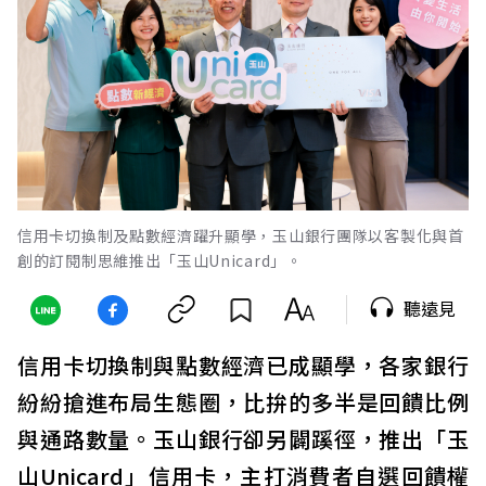
信用卡切換制及點數經濟躍升顯學，玉山銀行團隊以客製化與首
創的訂閱制思維推出「玉山Unicard」。
聽遠見
信用卡切換制與點數經濟已成顯學，各家銀行
紛紛搶進布局生態圈，比拚的多半是回饋比例
與通路數量。玉山銀行卻另闢蹊徑，推出「玉
山Unicard」信用卡，主打消費者自選回饋權