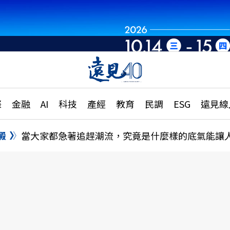
章
特輯
文章
大學升學、職涯攻略
遠
際
金融
AI
科技
產經
教育
民調
ESG
遠見線
國際
更
縣市施政調查全解析
金融
單
民調
澱
當大家都急著追趕潮流，究竟是什麼樣的底氣能讓
產經
電
好享生活
獨
專欄