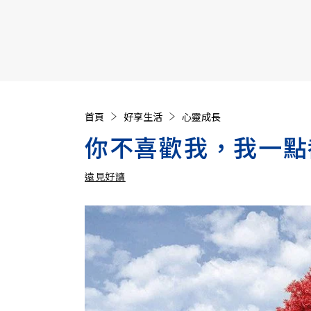
【遠見40週年慶】訂《遠見》贈實用家電3選1+暢銷好
首頁
好享生活
心靈成長
你不喜歡我，我一點
遠見好讀
加入追蹤
遠見好讀