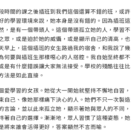
段時間的課之後插班到我們這個還算不錯的班，或許
好的學習環境來說，她本身是沒有錯的。因為插班這
然，是有一個帶頭人。這個帶頭孤立她的人，學習不
之眾，或是迫於她的威懾，或是顯示自己的清高，也
天早上，這個插班的女生路過我的宿舍，和我說了幾
為何要與插班生那樣噁心的人搭腔。我自始至終都不
或是有什麼錯誤讓大家無法接受。學校的殘酷往往比
方法是如此直接。
個愛學習的女孩。她從大一開始就堅持不懈地自習，
束自己、像她那樣痛下決心的人。她們不只一次製造
的言論，並以此來孤立她，顯示著她與眾人的不同，
持著自己的選擇。漸漸地，眾人習慣了這種姿態，她
是將來誰會活得更好，答案顯然不言而喻。