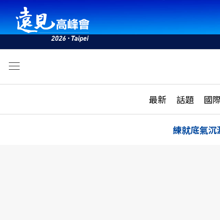
文
最新
最新
話題
國
雜誌目錄
活動
話題
AI
練就底氣沉
學堂
專題報導
科技
教育
遠見ON AIR
影音
合作