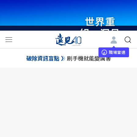
世界重
組・洞見
未來 與
世界領袖
職場雷達
破除資訊盲點
刷手機就能變厲害
同行