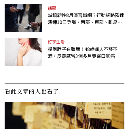
話題
城鎮韌性8月演習斷網？行動網路降速
演練10日登場，南部、東部、離島為
何不用？
好享生活
摸到脖子有腫塊！48歲婦人不菸不
酒，反覆感冒3個多月竟罹口咽癌
看此文章的人也看了..