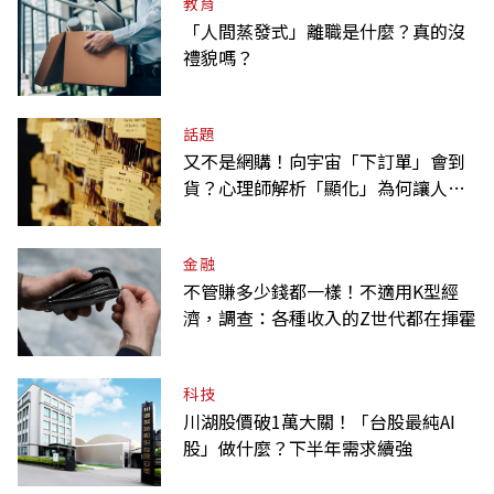
教育
「人間蒸發式」離職是什麼？真的沒
禮貌嗎？
話題
又不是網購！向宇宙「下訂單」會到
貨？心理師解析「顯化」為何讓人無
法自拔
金融
不管賺多少錢都一樣！不適用K型經
濟，調查：各種收入的Z世代都在揮霍
科技
川湖股價破1萬大關！「台股最純AI
股」做什麼？下半年需求續強