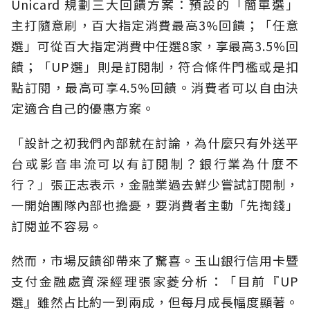
Unicard 規劃三大回饋方案：預設的「簡單選」
主打隨意刷，百大指定消費最高3%回饋；「任意
選」可從百大指定消費中任選8家，享最高3.5%回
饋；「UP選」則是訂閱制，符合條件門檻或是扣
點訂閱，最高可享4.5%回饋。消費者可以自由決
定適合自己的優惠方案。
「設計之初我們內部就在討論，為什麼只有外送平
台或影音串流可以有訂閱制？銀行業為什麼不
行？」張正志表示，金融業過去鮮少嘗試訂閱制，
一開始團隊內部也擔憂，要消費者主動「先掏錢」
訂閱並不容易。
然而，市場反饋卻帶來了驚喜。玉山銀行信用卡暨
支付金融處資深經理張家菱分析：「目前『UP
選』雖然占比約一到兩成，但每月成長幅度顯著。