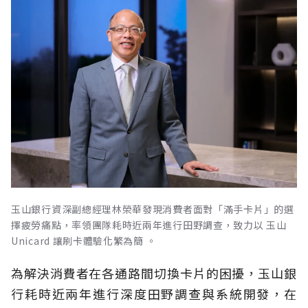
玉山銀行資深副總經理林榮華發現消費者面對「滿手卡片」的選
擇疲勞痛點，率領團隊耗時近兩年進行田野調查，致力以 玉山
Unicard 讓刷卡體驗化繁為簡 。
為解決消費者在各通路間切換卡片的困擾，玉山銀
行耗時近兩年進行深度田野調查與系統開發，在