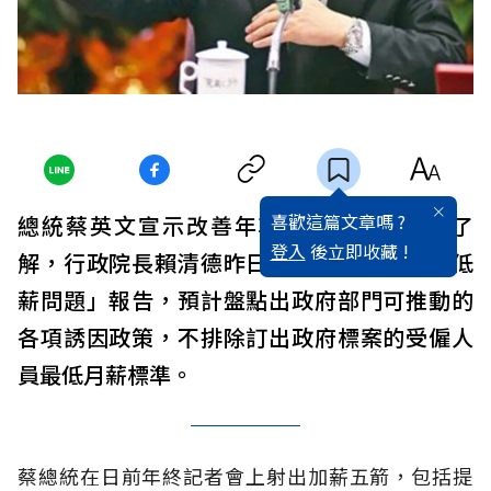
喜歡這篇文章嗎 ?
總統蔡英文宣示改善年輕人低薪問題，據了
登入
後立即收藏 !
解，行政院長賴清德昨日聽取國發會「解決低
薪問題」報告，預計盤點出政府部門可推動的
各項誘因政策，不排除訂出政府標案的受僱人
員最低月薪標準。
蔡總統在日前年終記者會上射出加薪五箭，包括提