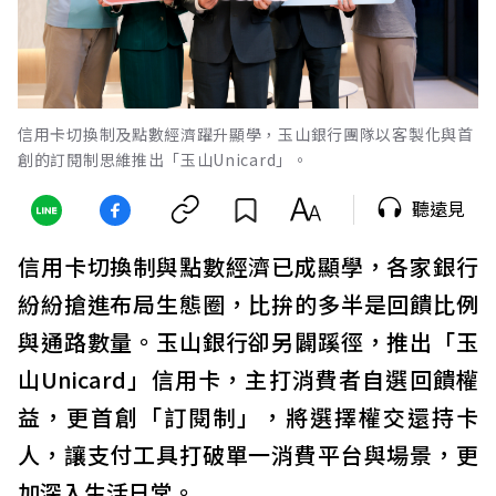
信用卡切換制及點數經濟躍升顯學，玉山銀行團隊以客製化與首
創的訂閱制思維推出「玉山Unicard」。
聽遠見
信用卡切換制與點數經濟已成顯學，各家銀行
紛紛搶進布局生態圈，比拚的多半是回饋比例
與通路數量。玉山銀行卻另闢蹊徑，推出「玉
山Unicard」信用卡，主打消費者自選回饋權
益，更首創「訂閱制」，將選擇權交還持卡
人，讓支付工具打破單一消費平台與場景，更
加深入生活日常。