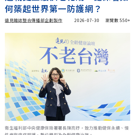
何築起世界第一防護網？
遠見雜誌整合傳播部企劃製作
2026-07-30
瀏覽數
550+
衛生福利部中央健康保險署署長陳亮妤，致力推動健保永續、慢
性病與癌症照護、數位轉型及全齡健康治理。