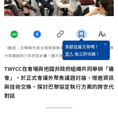
喜歡這篇文章嗎 ?
（圖說：王暉絢代表台灣氣候青年聯盟（TWYCC），分享團隊
登入
後立即收藏 !
今年開啟的三年研究計畫。圖片來源：TWYCC）
TWYCC在會場與他國非政府組織共同舉辦「邊
會」，於正式會議外聚焦議題討論、增進資訊
與技術交換，探討巴黎協定執行方案的跨世代
對話