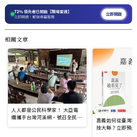
72%
領先者已開啟【職場雷達】
立即開啟
立即開通！解鎖專屬服務
相關文章
人人都是公民科學家！ 大亞電
纜攜手台灣河溪網，號召全民打
嘉義如何從臺灣糧
造「溪流守護地圖」
技大縣？立即預約