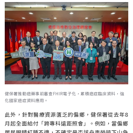
健保署推動癌藥事前審查FHIR電子化，累積癌症臨床資料，強
化國家癌症資料應用。
此外，針對醫療資源匱乏的偏鄉，健保署從去年8
月起全面給付「跨專科遠距照會」。例如，當偏鄉
居民眼睛紅腫不適，不確定是否該舟車勞頓下山急