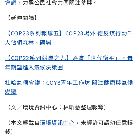
會議
，力邀公民社會共同關注參與。
【延伸閱讀】
【COP23系列報導五】COP23場外 德反煤行動千
人佔領森林、礦場
【COP22系列報導之九】落實「世代衡平」，青
年期望進入氣候決策圈
杜哈氣候會議：COY8青年工作坊 關注健康與氣候
變遷
（文／環境資訊中心：林昕慧整理報導）
（本文轉載自
環境資訊中心
，未經許可請勿任意轉
載）