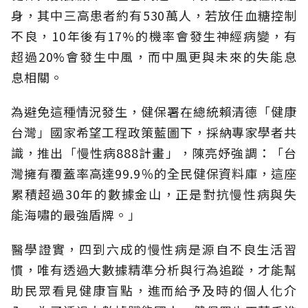
身，其中三高患者約有530萬人，若放任血糖控制
不良，10年後有17%的機率會發生神經病變，有
超過20%會發生中風，而中風更與未來的失能息
息相關。
為避免這種情況發生，健保署在總統賴清德「健康
台灣」國家希望工程政策藍圖下，採納專家學者共
識，推出「慢性病888計畫」，陳亮妤強調：「台
灣擁有覆蓋率高達99.9％的全民健保資料庫，這座
累積超過30年的數據金山，正是對抗慢性病與失
能海嘯的最強盾牌。」
醫學證實，四到六成的慢性病是源自不良生活習
慣，唯有透過大數據精準分析與行為追蹤，才能幫
助民眾看見健康盲點，進而給予及時的個人化介