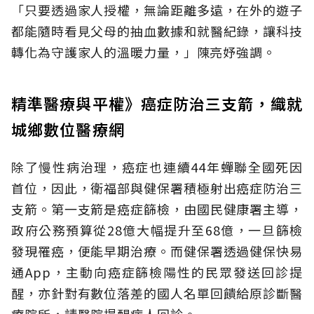
「只要透過家人授權，無論距離多遠，在外的遊子
都能隨時看見父母的抽血數據和就醫紀錄，讓科技
轉化為守護家人的溫暖力量，」陳亮妤強調。
精準醫療與平權》癌症防治三支箭，織就
城鄉數位醫療網
除了慢性病治理，癌症也連續44年蟬聯全國死因
首位，因此，衛福部與健保署積極射出癌症防治三
支箭。第一支箭是癌症篩檢，由國民健康署主導，
政府公務預算從28億大幅提升至68億，一旦篩檢
發現罹癌，便能早期治療。而健保署透過健保快易
通App，主動向癌症篩檢陽性的民眾發送回診提
醒，亦針對有數位落差的國人名單回饋給原診斷醫
療院所，請醫院提醒病人回診。