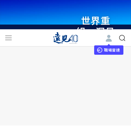
世界重
組・洞見
未來 與
世界領袖
職場雷達
同行