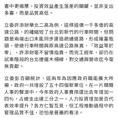
書中更揭櫫，投資效益產生落差的關鍵，並非支出
多寡，而是品質高低。
立委許添財舉北二高為例，這條造價一千多億的高
速公路，的確縮短了台北到新竹的行車時間，但問
題是兩端出口未能同步建造疏通道路，形成雍塞瓶
頸，使總行車時間與原高速公路無異，「效益等於
零」，許添財毫不留情指責。而完工經年，卻仍在
試車階段的台北捷運木柵線，對交通與營收迄今毫
無貢獻。
立委彭百顯統計，這兩年為因應政府職能擴大所
需，政府一共增設了五十四個新單位。在一片精簡
人事的聲浪中，今年政府人事費用還比去年增加一
四%，占總支出達三分之一。人力投資增加是否代
表效率提升？各方仁智互見，但工程推動過程中的
管理品質不佳，恐怕是普遍的看法。