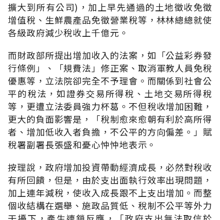
擴大到所有公司)，加上早先通過的土地徵收免徵
增值稅、生鮮農產品免徵營業稅等，林林總總就使
各級政府減少稅收上千億元。
而財政部所提出增加收入的法案，如「公益彩券發
行條例」、「規費法」修正案、取消軍教人員免稅
優惠等，立法院卻完全不予理會。而關係到社會公
平的稅法，如證券交易所得稅、土地交易所得稅
等，更遭立法委員強力杯葛。不但稅收增加困難，
更大的負面影響是，「稅制愈來愈朝有利於高所得
者、增加低收入者負擔，不公平的方向偏差。」賦
稅署副署長張盛和憂心忡忡地表示。
按理說，政府增加投資帶動經濟成長，必然對稅收
有所回饋，但是，由於支出面執行效率出現問題，
加上連年減稅，使收入成長跟不上支出增加。而整
個收結構在選舉、施政品質低、稅制不公平等外力
干擾下，產生連鎖反應，「政府支出無法取信於