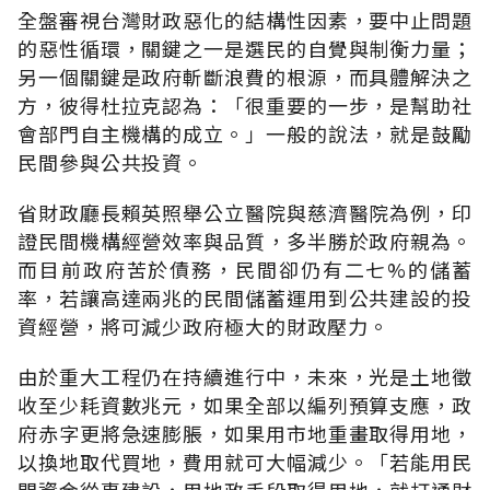
全盤審視台灣財政惡化的結構性因素，要中止問題
的惡性循環，關鍵之一是選民的自覺與制衡力量；
另一個關鍵是政府斬斷浪費的根源，而具體解決之
方，彼得杜拉克認為：「很重要的一步，是幫助社
會部門自主機構的成立。」一般的說法，就是鼓勵
民間參與公共投資。
省財政廳長賴英照舉公立醫院與慈濟醫院為例，印
證民間機構經營效率與品質，多半勝於政府親為。
而目前政府苦於債務，民間卻仍有二七%的儲蓄
率，若讓高達兩兆的民間儲蓄運用到公共建設的投
資經營，將可減少政府極大的財政壓力。
由於重大工程仍在持續進行中，未來，光是土地徵
收至少耗資數兆元，如果全部以編列預算支應，政
府赤字更將急速膨脹，如果用市地重畫取得用地，
以換地取代買地，費用就可大幅減少。「若能用民
間資金從事建設，用地政手段取得用地，就打通財