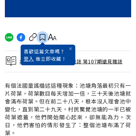
喜歡這篇文章嗎 ?
登入
後立即收藏 !
本文出自 1995 / 5月號雜誌 第107期遠見雜誌
有個法國童謠描述這種現象：池塘角落最初只有一
片荷葉，荷葉數目每天增加一倍，三十天後池塘就
會滿布荷葉。但在前二十八天，根本沒人理會池中
變化，直到第二十九天，村民驚覺池塘的一半已被
荷葉遮蓋，他們開始關心起來，卻無能為力。次
日，他們害怕的情形發生了：整個池塘布滿了荷
葉。