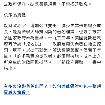
去政府保守、缺乏長遠規畫，不禁搖頭歎息。
決策品質低
以財政赤字、增加公共支出、減少失業帶動經濟成
長，是經濟學大師凱因斯的著名理論，也幾乎被許
多國家政府奉為圭臬。一九三三年，美國羅斯福政
府有所謂「挖地說」－－政府雇用失業者在地面挖
洞、填平，以提高就業，解決經濟恐慌。但若干年
後，「許多務實的從政者，必須與抗稅、成本上升
所產生的財政困難搏鬥。」「新政府運動」一書中
指出。
有多久沒帶爸爸出門了？如何才能優雅打包一整趟
質感大旅程？