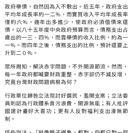
政府舉債，自然因為入不敷出。近五年，政府支出
平均年成長率約一二%，而實質收入平均年成長率
僅約六%，連年出多進少，使政府必須借債來還
債。以八十五年度中央政府預算而言，債務支出占
歲出的一三．四%，而靠舉債的收入比例，約為一
一%。而四年之後，債務支出的比例，預計還要上
升到二０%。
眾所周知，解決赤字問題，不外開源節流。然而，
每一年政府都喊要財政重整，赤字卻仍不減反增，
究竟台灣財政問題病根為何？
行政單位歸咎立法院討好選民、濫開支票；立法委
員則認為行政體系貪污浪費、開源無能；有人批評
國建計畫好大喜功；更有人反對福利支出漫無節
制。
這些說法，「就像瞎子摸象，都對，但都只對一部