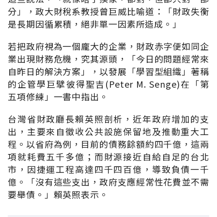
分」，政大財稅系教授曾巨威比喻道：「財政失衡
是長期因循累積，絕非單一因素所造成。」
若把政府視為一個龐大的企業，財政赤字便如同企
業出現財務危機，究其源頭，「今日的問題經常來
自昨日的解決方案」，以發展「學習型組織」著稱
的企管學巨擘彼得聖吉(Peter M. Senge)在「第
五項修練」一書中指出。
台灣省財政廳長賴英照剖析，近年政府增加的支
出，主要來自徵收公共設施保留地及推動重大工
程。以省府為例，目前的債務餘額約四千億，這兩
項就耗費五千多億；而財源接近自給自足的台北
市，因捷運工程高達四千四百億，導致負債一千
億。「沒有這些支出，政府支應經常性花費並不需
要舉債。」賴英照表示。