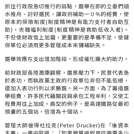
抓住行政院急切推行的弱點，選舉在即的立委們順
水推舟、討好選民，讓政府補助一０%的經費，使
原本的保險制度(制度精神是有能力支付者自助互
助)，夾雜福利制度(制度精神是救助低收入者)。
不但使財政雪上加霜，更重要的是準備不足，使健
保單位必須用更多管理成本來彌補缺失。
選舉效應在支出增加階段，形成催化擴大的助力。
前財政部長陸潤康觀察，選票壓力下，民意代表急
於表功，而執政黨主政的行政單位非但不能拒絕，
還加入表功行列以求勝選。另一方面，為了籌措選
舉經費，許多民代藉關說與承包工程牟利，又使工
程費用往上加成。典型的例子，是高速鐵路從最初
規畫的五個站，倍增為十個站。
管理大師彼得杜拉克(Peter Drucker)在「後資本
主義」一書中寫道：「如果預算過程是從需要多少