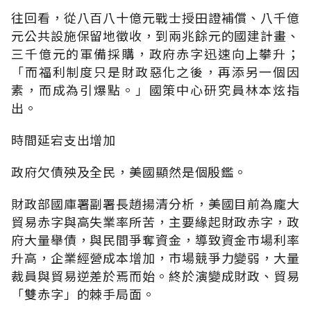
往回看，從八百八十億元戰士授田證補償、八千億
元公共設施保留地徵收，到兩兆餘元的國建計畫、
三千億元的軍備採購，政府赤字迅速向上攀升；
「而福利制度只是財政惡化之後，再添另一個因
素，而成為引爆點。」國策中心研究員林本炫指
出。
時間延宕支出增加
政府欠債殃及全民，美國顯然是個殷鑑。
財政部國庫署副署長趙揚清分析，美國目前為龐大
貿易赤字與高失業率所苦，主要緣起財政赤字，政
府大量舉債，與民間爭奪資金，導致資金市場利率
升高，企業經營成本增加，市場競爭力變弱，大量
裁員與貿易逆差於焉而始。終於演變成財政、貿易
「雙赤字」的棘手局面。