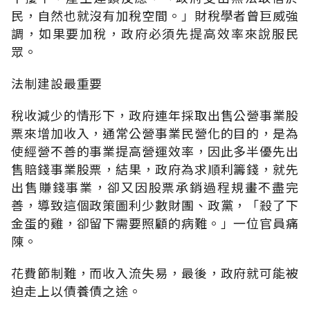
民，自然也就沒有加稅空間。」財稅學者曾巨威強
調，如果要加稅，政府必須先提高效率來說服民
眾。
法制建設最重要
稅收減少的情形下，政府連年採取出售公營事業股
票來增加收入，通常公營事業民營化的目的，是為
使經營不善的事業提高營運效率，因此多半優先出
售賠錢事業股票，結果，政府為求順利籌錢，就先
出售賺錢事業，卻又因股票承銷過程規畫不盡完
善，導致這個政策圖利少數財團、政黨，「殺了下
金蛋的雞，卻留下需要照顧的病難。」一位官員痛
陳。
花費節制難，而收入流失易，最後，政府就可能被
迫走上以債養債之途。