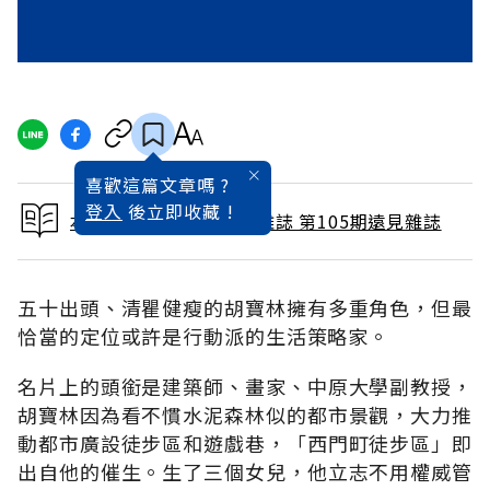
喜歡這篇文章嗎 ?
登入
後立即收藏 !
本文出自 1995 / 3月號雜誌 第105期遠見雜誌
五十出頭、清瞿健瘦的胡寶林擁有多重角色，但最
恰當的定位或許是行動派的生活策略家。
名片上的頭銜是建築師、畫家、中原大學副教授，
胡寶林因為看不慣水泥森林似的都市景觀，大力推
動都市廣設徒步區和遊戲巷，「西門町徒步區」即
出自他的催生。生了三個女兒，他立志不用權威管