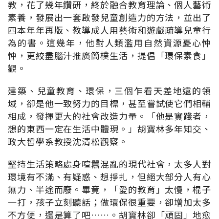
教，花了幾年鑽研，終於融合教育理論、個人藝術
素養，發展出一套啟發兒童創造力的方法，並出了
四本年年再版、教導成人用藝術和遊戲疏導兒童行
為的書。這幾年，他對人類濫用自然資源憂心忡
忡，更絞盡腦汁推廣簡樸生活，提倡「環保素食」
觀。
建築、兒童教育、環保，三個乍看天差地遠的領
域，卻是他一致努力的目標，甚至嘗試使它們相輔
相成，發揮更大的社會改造力量。「他是實踐者，
想的東西一定在生活中體現。」胡寶林多年知交、
政大哲學系教授沈清松觀察。
堅持生活策略處身喧囂混亂的現代社會，太多人對
環境有不滿、有疑惑、想掙扎，但絕大部分人有心
無力、半途而廢。畢竟，「愛的教育」太慢，棍子
一打，孩子立刻聽話；做環保很重要，卻增加太多
不方便，還是算了吧……。胡寶林卻「頑固」地愈