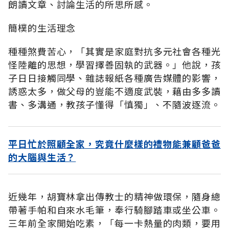
朗讀文章、討論生活的所思所感。
簡樸的生活理念
種種煞費苦心，「其實是家庭對抗多元社會各種光
怪陸離的思想，學習擇善固執的武器。」他說，孩
子日日接觸同學、雜誌報紙各種廣告媒體的影響，
誘惑太多，做父母的豈能不適度武裝，藉由多多讀
書、多溝通，教孩子懂得「慎獨」、不隨波逐流。
平日忙於照顧全家，究竟什麼樣的禮物能兼顧爸爸
的大腦與生活？
近幾年，胡寶林拿出傳教士的精神做環保，隨身總
帶著手帕和自來水毛筆，奉行騎腳踏車或坐公車。
三年前全家開始吃素，「每一卡熱量的肉類，要用