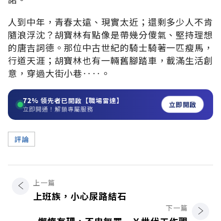
人到中年，青春太遠、現實太近；還剩多少人不肯
隨浪浮沈？胡寶林有點像是帶幾分傻氣、堅持理想
的唐吉詞德。那位中古世紀的騎士騎著一匹瘦馬，
行道天涯；胡寶林也有一輛舊腳踏車，載滿生活創
意，穿過大街小巷‥‥。
72%
領先者已開啟【職場雷達】
立即開啟
立即開通！解鎖專屬服務
評論
上一篇
上班族，小心尿路結石
下一篇
懶惰有理，不忠無罪－Ｘ世代工作觀