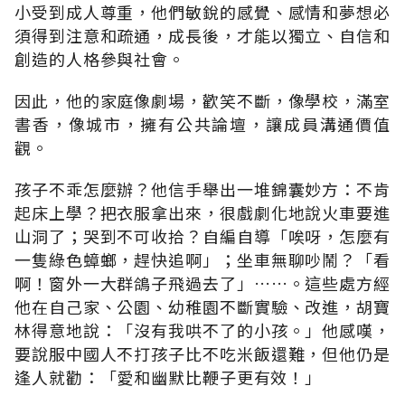
小受到成人尊重，他們敏銳的感覺、感情和夢想必
須得到注意和疏通，成長後，才能以獨立、自信和
創造的人格參與社會。
因此，他的家庭像劇場，歡笑不斷，像學校，滿室
書香，像城市，擁有公共論壇，讓成員溝通價值
觀。
孩子不乖怎麼辦？他信手舉出一堆錦囊妙方：不肯
起床上學？把衣服拿出來，很戲劇化地說火車要進
山洞了；哭到不可收拾？自編自導「唉呀，怎麼有
一隻綠色蟑螂，趕快追啊」；坐車無聊吵鬧？「看
啊！窗外一大群鴿子飛過去了」……。這些處方經
他在自己家、公園、幼稚園不斷實驗、改進，胡寶
林得意地說：「沒有我哄不了的小孩。」他感嘆，
要說服中國人不打孩子比不吃米飯還難，但他仍是
逢人就勸：「愛和幽默比鞭子更有效！」