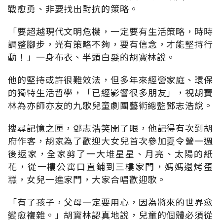
戰愈勇、非要找出對抗的策略。
「要超越現代文明危機，一定要有生活策略，時時
調整腳步，光有策略不夠，要有信念，才能堅持行
動！」一身布衣、半頭白髮的胡寶林說。
他的堅持或許很難效法，但多年來經營家庭、環保
的獨特生活哲學，「已經影響很多朋友」，視胡寶
林為亦師亦友的九歌兒童劇團藝術總監鄧志浩說。
搜尋記憶之匣，鄧志浩笑開了眼，他記得有次到胡
府作客，胡家為了歡迎大女兒首次參加夏令營一週
後返家，全家剪了一大堆星星、月亮、太陽的紙
花，從一樓公寓口直鋪到三樓家門，媽媽還烤蛋
糕，女兒一進家門，大家合唱歡迎歌。
「有了孩子，父母一定要用心，因為將來的世界愈
變愈複雜。」胡寶林認真地說，兒童的個體必須從