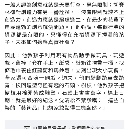
一般人認為創意就該是天馬行空、毫無限制；胡寶
林卻對創造力有另一番詮釋，「沒有限制就談不上
創造力，創造力應該是絕處逢生、在最少的花費下
用最蓬勃的創意解決問題。」他強調，每個行業的
資源都是有限的，只懂得在充裕資源下揮灑的孩
子，未來如何適應真實社會？
因此，他教孩子利用現有物品動手做玩具、玩遊
戲。舊襪子套在手上，紙袋、紙箱往掃帚一插，找
條毛巾裹住紅蘿蔔和馬鈴薯，立刻出現大小玩偶，
全家還可合演一齣戲。週末，他們騎腳踏車去踏
青，撿回造型奇怪有趣的石頭、樹枝，他教孩子把
樹枝用棉繩紮成雕塑，石頭上畫畫寫字，標上日
期，就是最好的紀念。沈清松不禁讚嘆：「這些自
製的「藝術品」把胡家妝點得生機盎然。」
訂閱遠見電子報，掌握國內外大事