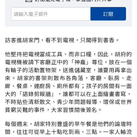
訂閱
訪客進胡家門，看不到電視，只聞得到書香。
他堅持把電視當成工具、而非口糧，因此，胡府的
電視機被請下客廳正中的「神龕」尊位，放在一個
有輪子的活動置物架，送進儲藏室，誰要用再拿出
來。胡家的書架則散布各角落，客廳、臥房、走
廊、餐桌，連廚房、廁所都有；孩子的房間有一面
大的「語錄剪報牆」，誰都可以在上面繪畫書寫，
不時貼些清新散文、青少年問題報導、環保或世界
貧窮災難的事件，大家習慣閱後簽名。
每個週末，胡家特別豐盛的早午餐是他們的論壇時
間，往往可從早上十點吃到兩、三點。一家人輪流