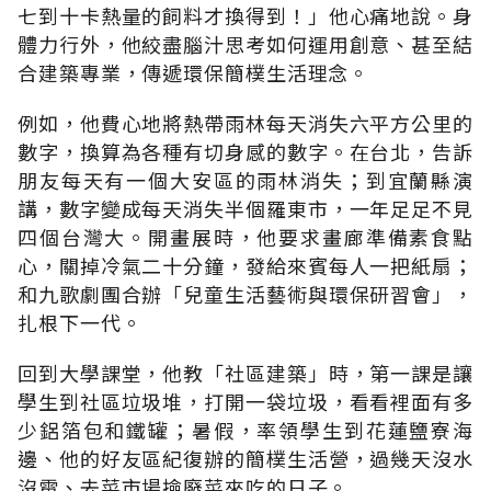
七到十卡熱量的飼料才換得到！」他心痛地說。身
體力行外，他絞盡腦汁思考如何運用創意、甚至結
合建築專業，傳遞環保簡樸生活理念。
例如，他費心地將熱帶雨林每天消失六平方公里的
數字，換算為各種有切身感的數字。在台北，告訴
朋友每天有一個大安區的雨林消失；到宜蘭縣演
講，數字變成每天消失半個羅東市，一年足足不見
四個台灣大。開畫展時，他要求畫廊準備素食點
心，關掉冷氣二十分鐘，發給來賓每人一把紙扇；
和九歌劇團合辦「兒童生活藝術與環保研習會」，
扎根下一代。
回到大學課堂，他教「社區建築」時，第一課是讓
學生到社區垃圾堆，打開一袋垃圾，看看裡面有多
少鋁箔包和鐵罐；暑假，率領學生到花蓮鹽寮海
邊、他的好友區紀復辦的簡樸生活營，過幾天沒水
沒電、去菜市場撿廢菜來吃的日子。