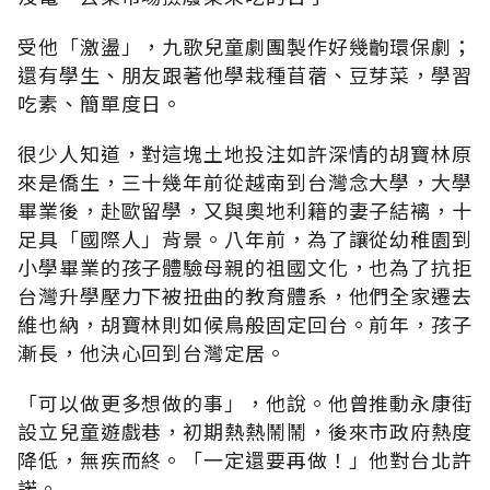
受他「激盪」，九歌兒童劇團製作好幾齣環保劇；
還有學生、朋友跟著他學栽種苜蓿、豆芽菜，學習
吃素、簡單度日。
很少人知道，對這塊土地投注如許深情的胡寶林原
來是僑生，三十幾年前從越南到台灣念大學，大學
畢業後，赴歐留學，又與奧地利籍的妻子結褵，十
足具「國際人」背景。八年前，為了讓從幼稚園到
小學畢業的孩子體驗母親的祖國文化，也為了抗拒
台灣升學壓力下被扭曲的教育體系，他們全家遷去
維也納，胡寶林則如候鳥般固定回台。前年，孩子
漸長，他決心回到台灣定居。
「可以做更多想做的事」，他說。他曾推動永康街
設立兒童遊戲巷，初期熱熱鬧鬧，後來市政府熱度
降低，無疾而終。「一定還要再做！」他對台北許
諾。