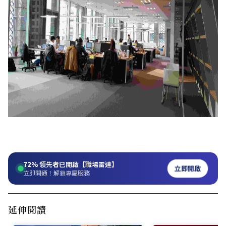
72%
領先者已開啟【職場雷達】
立即開啟
立即開通！解鎖專屬服務
延伸閱讀