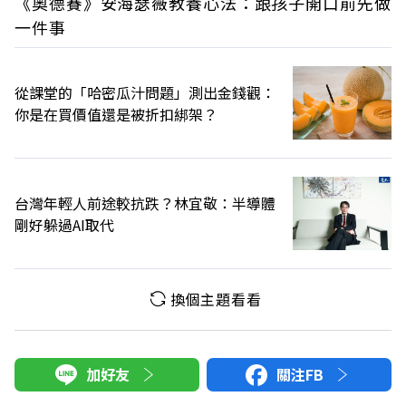
《奧德賽》安海瑟薇教養心法：跟孩子開口前先做
一件事
從課堂的「哈密瓜汁問題」測出金錢觀：
你是在買價值還是被折扣綁架？
台灣年輕人前途較抗跌？林宜敬：半導體
剛好躲過AI取代
換個主題看看
加好友
關注FB