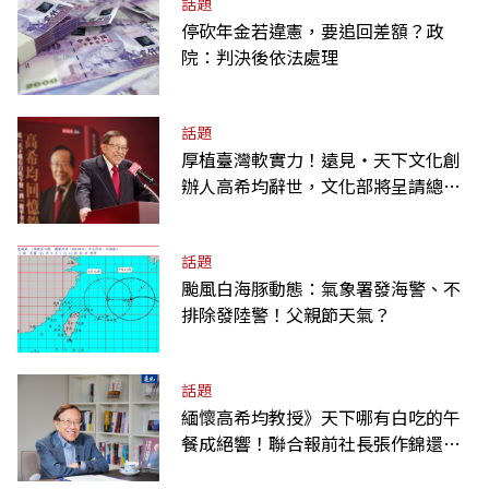
話題
停砍年金若違憲，要追回差額？政
院：判決後依法處理
話題
厚植臺灣軟實力！遠見‧天下文化創
辦人高希均辭世，文化部將呈請總統
明令褒揚
話題
颱風白海豚動態：氣象署發海警、不
排除發陸警！父親節天氣？
話題
緬懷高希均教授》天下哪有白吃的午
餐成絕響！聯合報前社長張作錦還原
「經典名言」由來