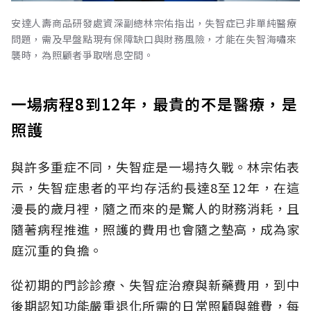
安達人壽商品研發處資深副總林宗佑指出，失智症已非單純醫療
問題，需及早盤點現有保障缺口與財務風險，才能在失智海嘯來
襲時，為照顧者爭取喘息空間。
一場病程8到12年，最貴的不是醫療，是
照護
與許多重症不同，失智症是一場持久戰。林宗佑表
示，失智症患者的平均存活約長達8至12年，在這
漫長的歲月裡，隨之而來的是驚人的財務消耗，且
隨著病程推進，照護的費用也會隨之墊高，成為家
庭沉重的負擔。
從初期的門診診療、失智症治療與新藥費用，到中
後期認知功能嚴重退化所需的日常照顧與雜費，每