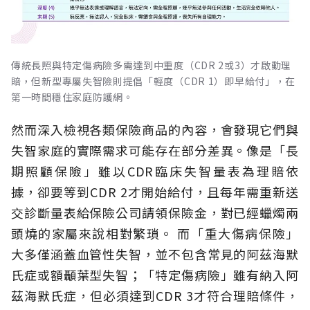
傳統長照與特定傷病險多需達到中重度（CDR 2或3）才啟動理
賠，但新型專屬失智險則提倡「輕度（CDR 1）即早給付」，在
第一時間穩住家庭防護網。
然而深入檢視各類保險商品的內容，會發現它們與
失智家庭的實際需求可能存在部分差異。像是「長
期照顧保險」雖以CDR臨床失智量表為理賠依
據，卻要等到CDR 2才開始給付，且每年需重新送
交診斷量表給保險公司請領保險金，對已經蠟燭兩
頭燒的家屬來說相對繁瑣。
而「重大傷病保險」
大多僅涵蓋血管性失智，並不包含常見的阿茲海默
氏症或額顳葉型失智；「特定傷病險」雖有納入阿
茲海默氏症，但必須達到CDR 3才符合理賠條件，