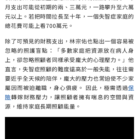
月支出可能從初期的兩、三萬元，一路攀升至六萬
元以上。若把時間拉長至十年，一個失智症家庭的
總花費可能上看700萬元。
除了可預見的財務支出，林宗佑也點出一個容易被
忽略的照護盲點：「多數家庭把資源放在病人身
上，卻忽略照顧者同樣承受龐大的心理壓力。」他
直言，失智症照顧的難度遠高於一般失能，往往需
要近乎全天候的陪伴，龐大的壓力也常迫使不少家
屬因而被迫離職，身心俱疲。
因此，極需透過
保
險
轉嫁財務壓力，讓照顧者擁有喘息的空間與資
源，維持家庭長期照顧能量。