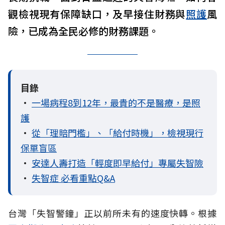
觀檢視現有保障缺口，及早接住財務與
照護
風
險，已成為全民必修的財務課題。
目錄
•
一場病程8到12年，最貴的不是醫療，是照
護
•
從「理賠門檻」、「給付時機」，檢視現行
保單盲區
•
安達人壽打造「輕度即早給付」專屬失智險
•
失智症 必看重點Q&A
台灣「失智警鐘」正以前所未有的速度快轉。根據