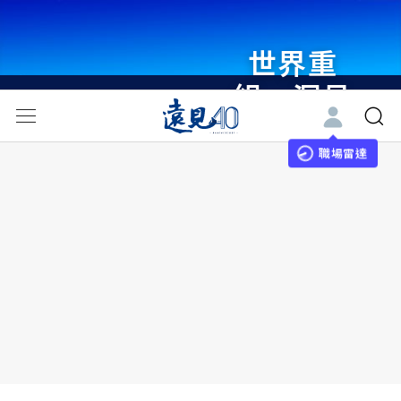
世界重
組・洞見
未來 與
世界領袖
職場雷達
同行