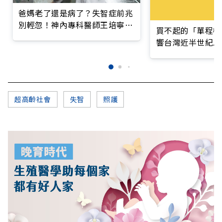
爸媽老了還是病了？失智症前兆
別輕忽！神內專科醫師王培寧呼
買不起的「單程機
籲把握大腦黃金期
響台灣近半世紀思
超高齡社會
失智
照護