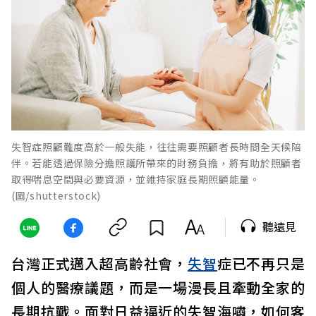
失智症照顧難度高於一般失能，往往需要照顧者長時間全天候陪
伴。若能透過保險分擔照護所帶來的財務負擔，將有助於照顧者
取得喘息空間與必要資源，並維持家庭長期照顧能量。
(圖/shutterstock)
聽遠見
台灣正式邁入超高齡社會，
失智
症已不再只是
個人的醫療議題，而是一場漫長且牽動全家的
長期抗戰。面對日益逼近的失智海嘯，如何客