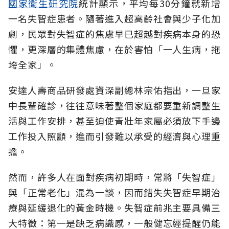
國家衛生研究院
統計顯示，平均每30分鐘就新增
一名失智症患者。隨著進入超高齡社會與少子化加
劇，民眾對失智症的焦慮早已超越對疾病本身的恐
懼，更深層的集體焦慮，在於害怕「一人生病，拖
垮全家」。
安達人壽商品研發處資深副總林宗佑指出，一旦家
中長輩確診，往往意味著整個家庭都要重新調整生
活與工作安排，甚至迫使青壯年家屬必須放下手邊
工作投入照顧，進而引發難以承受的經濟與心理重
擔。
然而，許多人在面對疾病初期時，常將「失智症」
與「正常老化」混為一談，因而錯失失智症早期治
療與延緩退化的黃金時機。失智症前兆主要具備三
大特徵：第一是缺乏病識感，一般健忘經提醒仍能