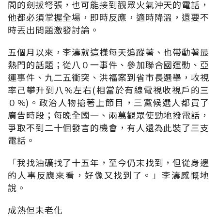
間的劍拔弩張，也可能接到觀眾火氣沖天的電話，
他都必須掌握全場，即時反應，適時降溫，還要不
時丟出問題激發討論。
五個月以來，李濤就這樣每天追蹤著、也帶動著最
熱門的話題；從八０一事件、參加聯合國運動、亞
運事件、九二五衝突、洪福案到省市長選舉，收視
率己攀升到八%左右(相當於有線電視收視戶的三
０%)。政治人物搶著上節目，三黨候選人都買了
廣告時段；每晚全國一、兩萬觀眾使勁地撥電話，
爭取不到二十個發言的機會，有人還為此裝了三支
電話。
「我找油礦找了十五年，至今仍末找到，但從身邊
的人事反應來看，好像又找到了。」李濤感慨地
說。
成熟但未老化