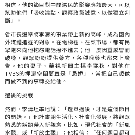
相信，他的節目對中間選民的影響應該最大，可以
幫助他們「吸收論點、觀察政黨誠意、以做獨立判
斷」。
省市長選舉將李濤的事業帶上新的高峰，成為國內
外媒體追逐的對象。在電梯裡、在菜市場，都有民
眾跑來向他抱怨電話撥不進去；他一度因重感冒而
破嗓，觀眾紛紛提供藥方，各種喉藥也都來上廣
告。他的妻子、華視新聞主播李艷秋，對他在
TVBS的揮灑空間簡直是「忌妒」，常把自己想做
而做不到的事轉交給他。
選後的挑戰
然而，李濤坦率地說：「選舉過後，才是這個節目
的開始。」他計畫朝生活化、社會化發展，將觀眾
熟悉的話題帶入新觀念，比如，現代社會的「新風
水觀」或「新放生觀」；他相信：「任何題目都可