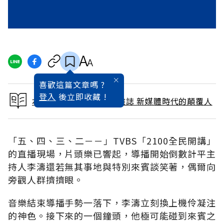
喜歡這篇文章嗎 ?
登入
後立即收藏 !
本文出自 1995 / 1月號雜誌 新媒體時代的顛覆人
「五、四、三、二－－」TVBS「2100全民開講」
的直播現場，片頭樂已響起，導播開始倒數計平主
持人李濤還若無其事地與特別來賓談笑著，偶爾向
旁觀人群擠擠眼。
音樂結束導播手勢一落下，李濤立刻換上機伶凝注
的神色。接下來的一個鐘頭，他極可能碰到來賓之