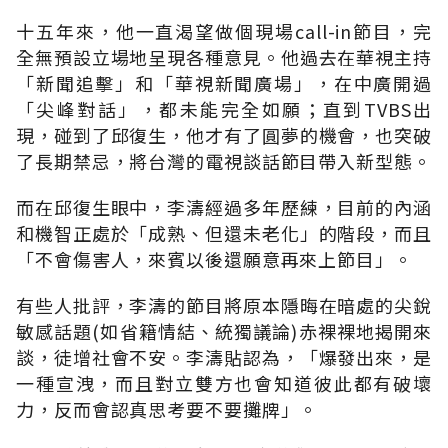
十五年來，他一直渴望做個現場call-in節目，完
全無預設立場地呈現各種意見。他過去在華視主持
「新聞追擊」和「華視新聞廣場」，在中廣開過
「尖峰對話」，都未能完全如願；直到TVBS出
現，碰到了邱復生，他才有了圓夢的機會，也突破
了長期禁忌，將台灣的電視談話節目帶入新型態。
而在邱復生眼中，李濤經過多年歷練，目前的內涵
和機智正處於「成熟、但還未老化」的階段，而且
「不會傷害人，來賓以後還願意再來上節目」。
有些人批評，李濤的節目將原本隱晦在暗處的尖銳
敏感話題(如省籍情結、統獨議論)赤裸裸地揭開來
談，徒增社會不安。李濤貼認為，「爆發出來，是
一種宣洩，而且對立雙方也會知道彼此都有破壞
力，反而會認真思考要不要攤牌」。