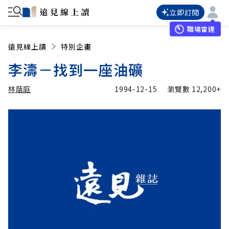
立即訂閱
職場雷達
遠見線上讀
特別企畫
李濤－找到一座油礦
林蔭庭
1994-12-15
瀏覽數
12,200+
加入追蹤
林蔭庭