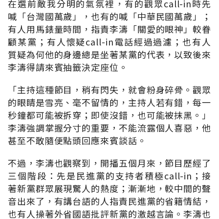
在選前敵我分明的氣氛裡，有的觀眾call-in時先
喊「台灣國萬歲」，也有的喊「中華民國萬歲」；
有人用馬錶量時間，指責李濤「關愛的眼神」較眷
顧某黨；有人懷疑call-in電話經過過濾；也有人
質疑為何他的身邊總是坐著某黨的代表，以致後來
李濤得請來賓抽籤決定座位。
「主持這種節目，稍有閃失，就會粉身碎骨。觀眾
的眼睛是雪亮、毫不留情的，主持人若有錯，每一
秒鐘都可能被拆穿；即使沒錯，也可能被抹黑。」
李濤強調掌握分寸的重要，不能流露個人喜惡，他
甚至不敢隨便點頭回應來賓談話。
不過，李濤也觀察到，開播五個月來，節目歷經了
三個階段：先是民進黨的支持者積極call-in；接
著新黨群眾展現驚人的熱度；漸漸地，較中間的聲
音出來了，有講台語的人指責民進黨的省籍情結，
也有人操著外省國語批評新黨的激越言論。李濤也