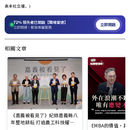
表本社立場。）
72%
領先者已開啟【職場雷達】
立即開啟
立即開通！解鎖專屬服務
相關文章
《嘉義被看見了》紀錄嘉義縣八
年整地耕耘 打造農工科技耀眼
EMBA的價值，
的未來黃金十年