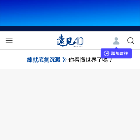
職場雷達
練就底氣沉澱
你看懂世界了嗎？