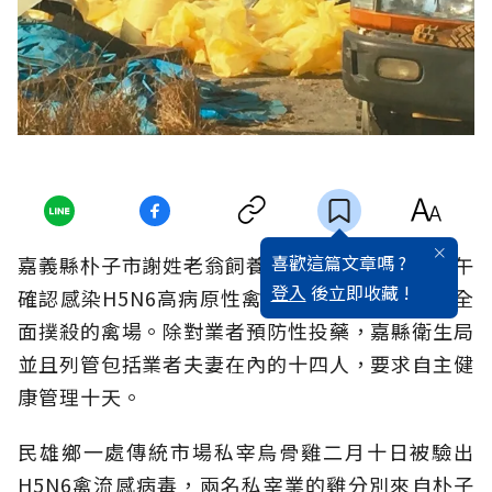
喜歡這篇文章嗎 ?
嘉義縣朴子市謝姓老翁飼養的烏骨雞場，昨天下午
登入
後立即收藏 !
確認感染H5N6高病原性禽流感，成為全縣首個全
面撲殺的禽場。除對業者預防性投藥，嘉縣衛生局
並且列管包括業者夫妻在內的十四人，要求自主健
康管理十天。
民雄鄉一處傳統市場私宰烏骨雞二月十日被驗出
H5N6禽流感病毒，兩名私宰業的雞分別來自朴子