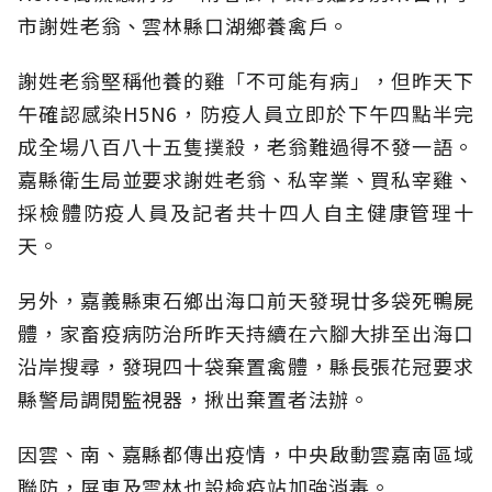
市謝姓老翁、雲林縣口湖鄉養禽戶。
謝姓老翁堅稱他養的雞「不可能有病」，但昨天下
午確認感染H5N6，防疫人員立即於下午四點半完
成全場八百八十五隻撲殺，老翁難過得不發一語。
嘉縣衛生局並要求謝姓老翁、私宰業、買私宰雞、
採檢體防疫人員及記者共十四人自主健康管理十
天。
另外，嘉義縣東石鄉出海口前天發現廿多袋死鴨屍
體，家畜疫病防治所昨天持續在六腳大排至出海口
沿岸搜尋，發現四十袋棄置禽體，縣長張花冠要求
縣警局調閱監視器，揪出棄置者法辦。
因雲、南、嘉縣都傳出疫情，中央啟動雲嘉南區域
聯防，屏東及雲林也設檢疫站加強消毒。