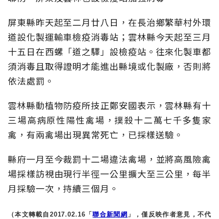
屏東縣昨天起至二月廿八日，在長治鄉繁華村外環
道設化製運輸車檢疫消毒站；雲林縣今天起至三月
十五日在西螺「道之驛」設檢疫站。往來化製車都
須消毒且取得證明才能進出縣境或化製廠，否則將
依法處罰。
雲林縣動植物防疫所技正鄭安國表示，雲林縣有十
三場高病原性陽性禽場，撲殺十二萬七千多隻家
禽，有兩禽場出現異常死亡，已採樣送驗。
縣府一月至今裁罰十二場違法禽場，並將高風險禽
場採樣訪視由現行半徑一公里擴大至三公里，每半
月採驗一次，持續三個月。
（本文轉載自2017.02.16「
聯合新聞網
」，僅反映作者意見，不代