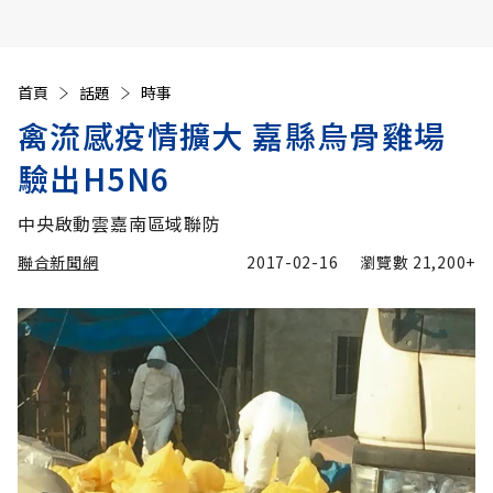
首頁
話題
時事
禽流感疫情擴大 嘉縣烏骨雞場
驗出H5N6
中央啟動雲嘉南區域聯防
聯合新聞網
2017-02-16
瀏覽數
21,200+