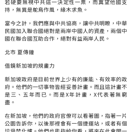
若硬要無視中共這一決定性一票，而冀望他國支
持，無異是鴕鳥作風，緣木求魚。
當今之計，我們應與中共協商，讓中共明瞭，中華
民國加入聯合國絕對是兩岸中國人的資產，兩個中
國在聯合國互助合作，絕對有益兩岸人民。
北市 夏傳鐘
借鏡新加坡的規畫力
新加坡政府是目前世界上少有的廉能、有效率的政
府。他們的一切事物皆經妥善計畫。而且這計畫不
是三、五年而已。而是X年計畫，X代表著無窮
盡。
在新加坡，他們的政府官僚可以看著圖，指著一片
公園告訴你，以後那裡會有一個捷運站，或者有個
垃圾焚化爐。他們也能指給你看，將來在此會開一