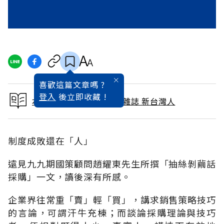
喜歡這篇文章嗎 ?
登入
後立即收藏 !
本文出自 1994 / 10月號雜誌 新台灣人
制度成敗還在「人」
遠見九九期國策顧問趙耀東先生所撰「抽絲剝繭話
採購」一文，讀後深有所感。
企業界往常重「賣」輕「買」，講求銷售策略技巧
的言論，可謂汗牛充棟；而談論採購理論與技巧