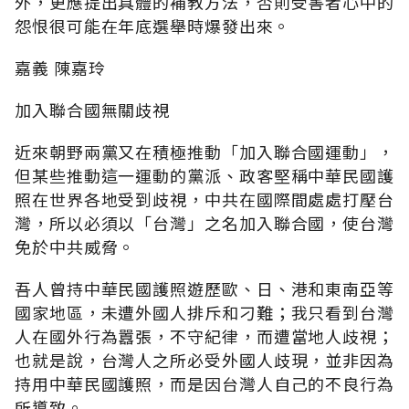
外，更應提出具體的補教方法，否則受害者心中的
怨恨很可能在年底選舉時爆發出來。
嘉義 陳嘉玲
加入聯合國無關歧視
近來朝野兩黨又在積極推動「加入聯合國運動」，
但某些推動這一運動的黨派、政客堅稱中華民國護
照在世界各地受到歧視，中共在國際間處處打壓台
灣，所以必須以「台灣」之名加入聯合國，使台灣
免於中共威脅。
吾人曾持中華民國護照遊歷歐、日、港和東南亞等
國家地區，未遭外國人排斥和刁難；我只看到台灣
人在國外行為囂張，不守紀律，而遭當地人歧視；
也就是說，台灣人之所必受外國人歧現，並非因為
持用中華民國護照，而是因台灣人自己的不良行為
所導致。