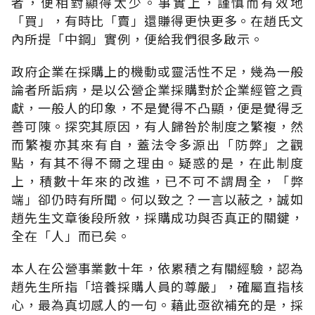
者，便相對顯得太少。事實上，謹慎而有效地
「買」，有時比「賣」還賺得更快更多。在趙氏文
內所提「中鋼」實例，便給我們很多啟示。
政府企業在採購上的機動或靈活性不足，幾為一般
論者所詬病，是以公營企業採購對於企業經管之貢
獻，一般人的印象，不是覺得不凸顯，便是覺得乏
善可陳。探究其原因，有人歸咎於制度之繁複，然
而繁複亦其來有自，蓋法令多源出「防弊」之觀
點，有其不得不爾之理由。疑惑的是，在此制度
上，積數十年來的改進，已不可不謂周全，「弊
端」卻仍時有所聞。何以致之？一言以蔽之，誠如
趙先生文章後段所敘，採購成功與否真正的關鍵，
全在「人」而已矣。
本人在公營事業數十年，依累積之有關經驗，認為
趙先生所指「培養採購人員的尊嚴」，確屬直指核
心，最為真切感人的一句。藉此亟欲補充的是，採