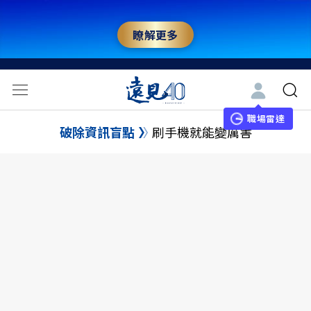
瞭解更多
職場雷達
破除資訊盲點
刷手機就能變厲害