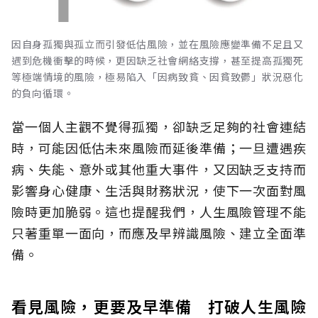
因自身孤獨與孤立而引發低估風險，並在風險應變準備不足且又
遇到危機衝擊的時候，更因缺乏社會網絡支撐，甚至提高孤獨死
等極端情境的風險，極易陷入「因病致貧、因貧致鬱」狀況惡化
的負向循環。
當一個人主觀不覺得孤獨，卻缺乏足夠的社會連結
時，可能因低估未來風險而延後準備；一旦遭遇疾
病、失能、意外或其他重大事件，又因缺乏支持而
影響身心健康、生活與財務狀況，使下一次面對風
險時更加脆弱。這也提醒我們，人生風險管理不能
只著重單一面向，而應及早辨識風險、建立全面準
備。
看見風險，更要及早準備 打破人生風險