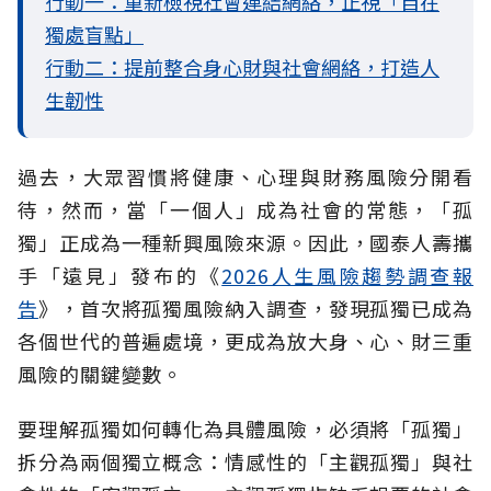
行動一：重新檢視社會連結網絡，正視「自在
獨處盲點」
行動二：提前整合身心財與社會網絡，打造人
生韌性
過去，大眾習慣將健康、心理與財務風險分開看
待，然而，當「一個人」成為社會的常態，「孤
獨」正成為一種新興風險來源。因此，國泰人壽攜
手「遠見」發布的《
2026人生風險趨勢調查報
告
》，首次將孤獨風險納入調查，發現孤獨已成為
各個世代的普遍處境，更成為放大身、心、財三重
風險的關鍵變數。
要理解孤獨如何轉化為具體風險，必須將「孤獨」
拆分為兩個獨立概念：情感性的「主觀孤獨」與社