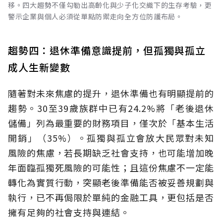
移。四大趨勢不僅勾勒出高齡化與少子化交織下的生存考驗，更
警示企業與個人必須從單點防禦走向全方位防護布局。
趨勢四：退休準備意識提前，但孤獨與孤立
成人生新變數
隨著對未來焦慮的提升，退休準備也有明顯提前的
趨勢。30至39歲族群中已有24.2%將「老後退休
儲備」列為最重要的財務項目，僅次於「基本生活
開銷」（35%）。孤獨與孤立會放大民眾對未知
風險的焦慮，若長期缺乏社會支持，也可能增加晚
年面臨孤獨死風險的可能性；且這份焦慮不一定能
轉化為實質行動，突顯老後準備能否被妥善規劃與
執行，已不再侷限於單純的金融工具，更包括是否
擁有足夠的社會支持與連結。