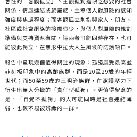
會性的「客觀孤立」。主觀孤獨指缺乏想要的社會
關係、情感連結或歸屬感，主導個人對風險的感知
強度與焦慮程度；而客觀孤立則指與家人、朋友、
社區或社會網絡的接觸很少，與個人對風險的規劃
準備與支持資源有關，這兩者可能同時存在，也可
能彼此獨立，在無形中拉大人生風險的防護缺口。
報告中呈現幾個值得關注的現象：孤獨感受最高並
非刻板印象中的高齡族群，而是20至29歲的年輕
世代；而50至59歲的三明治族群，在照護壓力下
衍生出無人分擔的「責任型孤獨」。更值得留意的
是，「自覺不孤獨」的人可能同時是社會連結薄
弱、也較不易被辨識的一群。