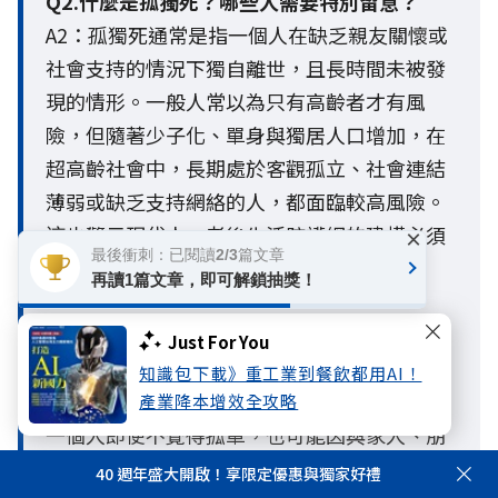
Q2.什麼是孤獨死？哪些人需要特別留意？
A2：孤獨死通常是指一個人在缺乏親友關懷或
社會支持的情況下獨自離世，且長時間未被發
現的情形。一般人常以為只有高齡者才有風
險，但隨著少子化、單身與獨居人口增加，在
超高齡社會中，長期處於客觀孤立、社會連結
薄弱或缺乏支持網絡的人，都面臨較高風險。
這也警示現代人，老後生活防護網的建構必須
×
最後衝刺：已閱讀2/3篇文章
提早啟動。
再讀1篇文章，即可解鎖抽獎！
Q3. 孤獨與孤立有什麼不同？
Just For You
A3：孤獨與孤立最大的不同，在於孤獨是主觀
知識包下載》重工業到餐飲都用AI！
的心理感受，孤立則是客觀的社會連結狀態。
產業降本增效全攻略
一個人即使不覺得孤單，也可能因與家人、朋
友或社會網絡互動不足，而處於客觀孤立的狀
40 週年盛大開啟！享限定優惠與獨家好禮