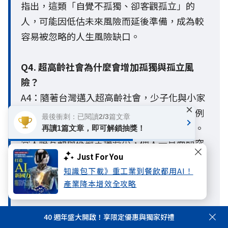
指出，這類「自覺不孤獨、卻客觀孤立」的
人，可能因低估未來風險而延後準備，成為較
容易被忽略的人生風險缺口。
Q4. 超高齡社會為什麼會增加孤獨與孤立風
險？
A4：隨著台灣邁入超高齡社會，少子化與小家
×
庭化導致家庭結構徹底改變，獨居與單身比例
最後衝刺：已閱讀2/3篇文章
大增，使個人原有的社會支持網絡逐漸縮小。
再讀1篇文章，即可解鎖抽獎！
當人際互動與外部支援減少，個人一旦面臨突
Just For You
發的健康或財務危機，極易因缺乏社會網絡支
知識包下載》重工業到餐飲都用AI！
撐，陷入「因病致貧、因貧致鬱」的負向循
產業降本增效全攻略
環，放大整體人生風險。
40 週年盛大開啟！享限定優惠與獨家好禮
Q5. 退休除了存退休金，還要準備什麼？