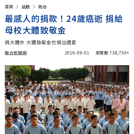
首頁
話題
政治
最感人的捐款！24歲癌逝 捐給
母校大體致敬金
捐大體外 大體致敬金也捐出遺愛
聯合新聞網
2016-09-01
瀏覽數
738,750+