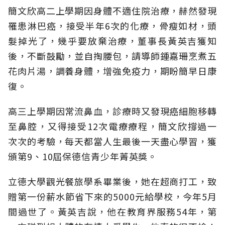
簡文欣高二上學期因身體不適住院治療，赫然發現
罹患淋巴癌，接受半年6次的化療，骨瘦如材，頭
髮掉光了，幾乎要放棄治療，董事長黃英吉獲知
後，不斷鼓勵，並自掏腰包，請導師鍾嘉珊烹煮五
花肉片湯，調養身體，增強免疫力，期盼簡早日康
復。
高三上學期因常流鼻血，診療時又發現癌細胞移轉
至鼻腔，又得接受12次電療療程，簡文欣撐過一
次次的考驗，每天都當人生最後一天盡心學習，獲
頒第9、10屆保德信青少年菁英獎。
立德大學觀光餐旅學系畢業後，她在超商打工，致
贈第一份薪水節省下來的5000元給學校，今年5月
間過世了。黃英吉說，他在教育界服務54年，第