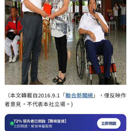
（本文轉載自2016.9.1「
聯合新聞網
」，僅反映作
者意見，不代表本社立場。)
72%
領先者已開啟【職場雷達】
立即開啟
立即開通！解鎖專屬服務