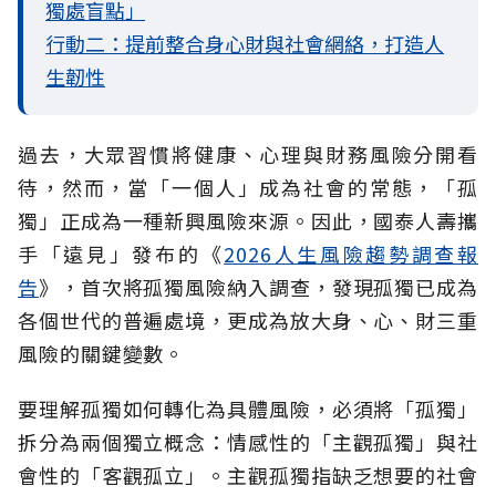
獨處盲點」
行動二：提前整合身心財與社會網絡，打造人
生韌性
過去，大眾習慣將健康、心理與財務風險分開看
待，然而，當「一個人」成為社會的常態，「孤
獨」正成為一種新興風險來源。因此，國泰人壽攜
手「遠見」發布的《
2026人生風險趨勢調查報
告
》，首次將孤獨風險納入調查，發現孤獨已成為
各個世代的普遍處境，更成為放大身、心、財三重
風險的關鍵變數。
要理解孤獨如何轉化為具體風險，必須將「孤獨」
拆分為兩個獨立概念：情感性的「主觀孤獨」與社
會性的「客觀孤立」。主觀孤獨指缺乏想要的社會