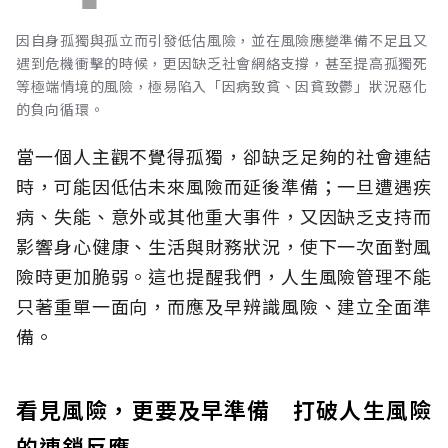
因自身孤獨與孤立而引發低估風險，並在風險應變準備不足且又
遇到危機衝擊的時候，更因缺乏社會網絡支撐，甚至提高孤獨死
等極端情境的風險，極易陷入「因病致貧、因貧致鬱」狀況惡化
的負向循環。
當一個人主觀不覺得孤獨，卻缺乏足夠的社會連結
時，可能因低估未來風險而延後準備；一旦遭遇疾
病、失能、意外或其他重大事件，又因缺乏支持而
影響身心健康、生活與財務狀況，使下一次面對風
險時更加脆弱。這也提醒我們，人生風險管理不能
只著重單一面向，而應及早辨識風險、建立全面準
備。
看見風險，更要及早準備 打破人生風險
的連鎖反應