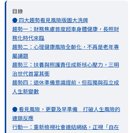
目錄
● 四大趨勢看見風險版圖大洗牌
趨勢一：財務焦慮首度超車身體健康，長照財
務化時代來臨
趨勢二：心理健康風險全齡化，不再是老年專
屬議題
趨勢三：扶養與照護責任成新核心壓力，三明
治世代首當其衝
趨勢四：退休準備意識提前，但孤獨與孤立成
人生新變數
● 看見風險，更要及早準備 打破人生風險的
連鎖反應
行動一：重新檢視社會連結網絡，正視「自在