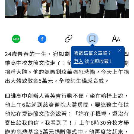
喜歡這篇文章嗎 ?
24歲青春的一生，宛如劃過天際的隕星，花蓮四
登入
後立即收藏 !
維高中校友簡文欣走了！留下一封感恩草稿、一副
捐贈大體。他的媽媽劉玟華強忍悲慟，今天上午捐
出大體致敬金5萬元，全校師生備感哀戚。
四維高中創辦人黃英吉行動不便，坐在輪椅上說，
他上午6點就到慈濟醫院大體房間，要總務主任扶
他站在愛徒簡文欣旁說著：「妳在手機裡，還沒有
寄出給我的信，我看到了！」上午8時30分校方舉
辦的慈悲基金5萬元捐贈儀式中，他再度站起來，