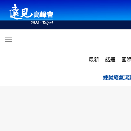
文
最新
最新
話題
國
雜誌目錄
活動
話題
AI
練就底氣沉
學堂
專題報導
科技
教育
遠見ON AIR
影音
合作