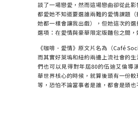
談了一場戀愛，然而這場戀曲卻從此影
都愛她不知道要選誰兩難的愛情課題（
她都一樣會讓我出戲），但她這次的選
選項：在愛情與豪華限定版麵包之間，
《咖啡
．
愛情》原文片名為（Café S
而其實好萊塢和紐約兩邊上流社會的生
們也可以見得對年屆80的伍迪艾倫導
華世界核心的時候，就算後頭有一份較
等，恐怕不論當事者是誰，都會是頭也