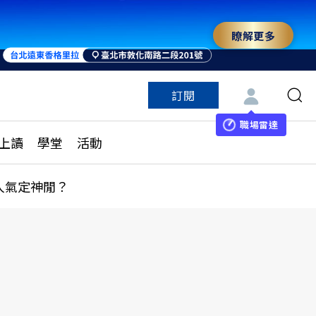
瞭解更多
訂閱
特色頻道
訂閱
見線上讀
ESG遠見
職場雷達
上讀
學堂
活動
多訂閱方案
城市學
刊購買
健康遠見
人氣定神閒？
子報訂閱
華人精英論壇
享知識包
領導影響力學院