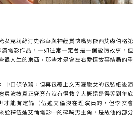
y）是暮光女克莉絲汀史都華與神經質快嘴男傑西艾森伯格第
導演電影作品，一如往常一定會是一個愛情故事，但
些很人生的東西，那些才是會左右愛情故事結局的重
》中口條依舊，但再包覆上文青灑脫女的包裝紙後演
演員演技真正究竟有沒有得救？大概還是得等到年底
世才能有定論（伍迪艾倫沒在理演員的，但李安會
來詮釋伍迪艾倫電影中的碎嘴男主角，是故他的部分