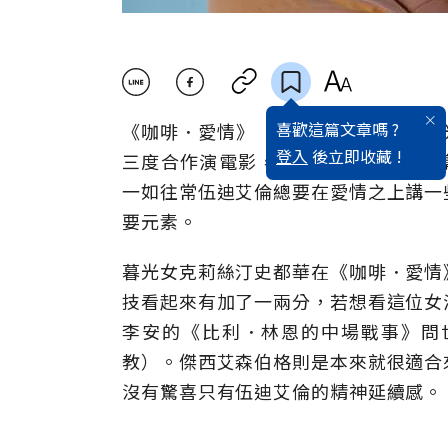
喜歡這篇文章嗎 ?
《咖啡．愛情》（Café Societ
登入
後立即收藏 !
三度合作演電影，伍迪艾倫的第47號
一如往常伍迪艾倫總要在愛情之上講一
要元素。
暮光女克莉絲汀史都華在《咖啡．愛情
技看起來有加了一兩分，若想看這位女
李安的《比利
．
林恩的中場戰事》問
教）。傑西艾森伯格則是本來就很適合
沒有驚喜只有伍迪艾倫的精神延續感。