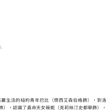
亮麗生活的紐約青年巴比（傑西艾森伯格飾），到洛
飾），認識了真命天女薇妮（克莉絲汀史都華飾），