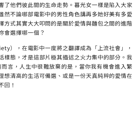
響了他們彼此間的生命走勢。暮光女一樣是陷入大家
雖然不論哪部電影中的男性角色講再多她好美有多愛
擇方式其實大大叩問的是關於愛情與麵包之間的進階
妳會選擇哪一個？
ociety），在電影中一度將之翻譯成為「上流社會」，
活樣態，才是這部片極其描述之火力集中的部分。我
演而言，人生中很難放棄的是，當你我有機會進入繁
理想清高的生活可備選、或是一份天真純粹的愛情在
不回！