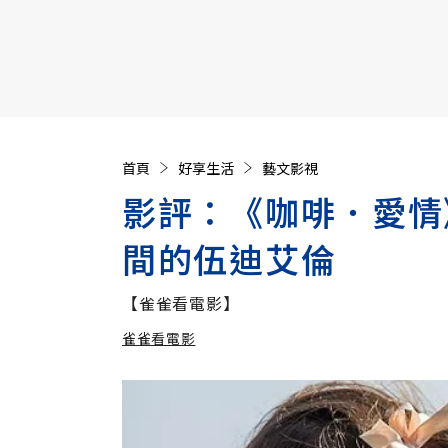
【遠見40週年慶】訂《遠見》贈實用家電3選1+暢銷好
首頁
好享生活
藝文影視
影評：《咖啡．愛情
間的伍迪艾倫
【雀雀看電影】
雀雀看電影
加入追蹤
雀雀看電影