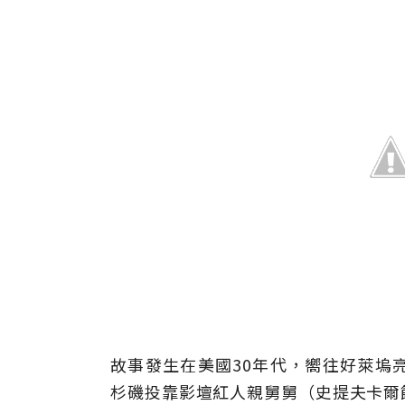
故事發生在美國30年代，嚮往好萊塢
杉磯投靠影壇紅人親舅舅（史提夫卡爾