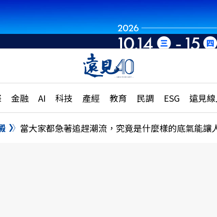
章
特輯
文章
大學升學、職涯攻略
遠
際
金融
AI
科技
產經
教育
民調
ESG
遠見線
國際
更
縣市施政調查全解析
金融
單
民調
澱
當大家都急著追趕潮流，究竟是什麼樣的底氣能讓
產經
電
好享生活
獨
專欄