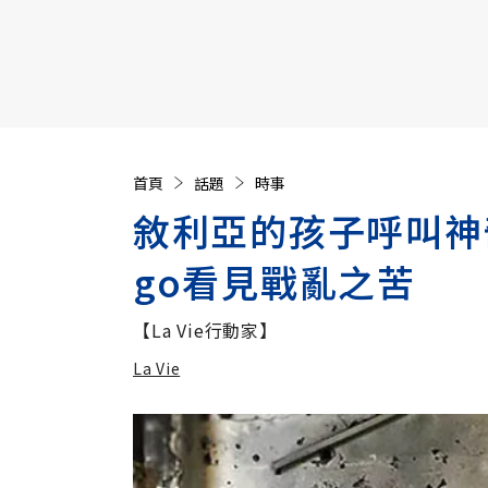
【遠見40週年慶】訂《遠見》贈實用家電3選1+暢銷好
首頁
話題
時事
敘利亞的孩子呼叫神奇
go看見戰亂之苦
【La Vie行動家】
La Vie
加入追蹤
La Vie