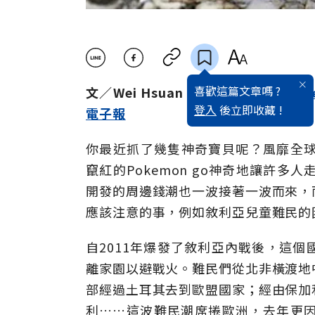
喜歡這篇文章嗎 ?
文／Wei Hsuan Hsu；via／
CNN
、
T
登入
後立即收藏 !
電子報
你最近抓了幾隻神奇寶貝呢？風靡全球的
竄紅的Pokemon go神奇地讓許多人
開發的周邊錢潮也一波接著一波而來，
應該注意的事，例如敘利亞兒童難民的
自2011年爆發了敘利亞內戰後，這
離家園以避戰火。難民們從北非橫渡地
部經過土耳其去到歐盟國家；經由保加
利……這波難民潮席捲歐洲，去年更