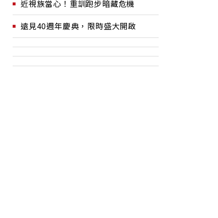
近視族當心！重訓跑步暗藏危機
遠見40週年慶典，限時盛大開啟