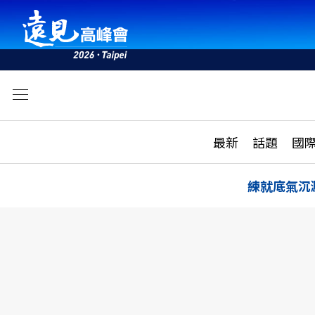
文
最新
最新
話題
國
雜誌目錄
活動
話題
AI
練就底氣沉
學堂
專題報導
科技
教育
遠見ON AIR
影音
合作