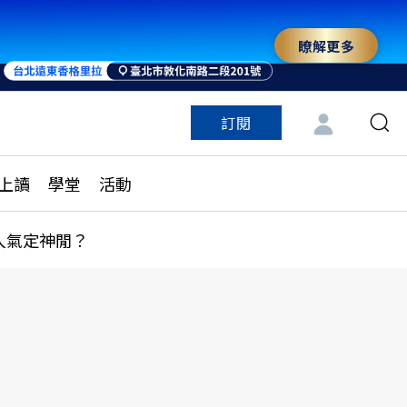
瞭解更多
訂閱
特色頻道
訂閱
見線上讀
ESG遠見
上讀
學堂
活動
多訂閱方案
城市學
刊購買
健康遠見
人氣定神閒？
子報訂閱
華人精英論壇
享知識包
領導影響力學院