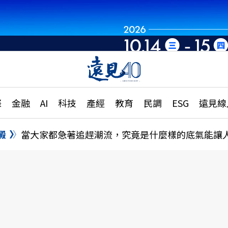
章
特輯
文章
大學升學、職涯攻略
遠
際
金融
AI
科技
產經
教育
民調
ESG
遠見線
國際
更
縣市施政調查全解析
金融
單
民調
澱
當大家都急著追趕潮流，究竟是什麼樣的底氣能讓
產經
電
好享生活
獨
專欄