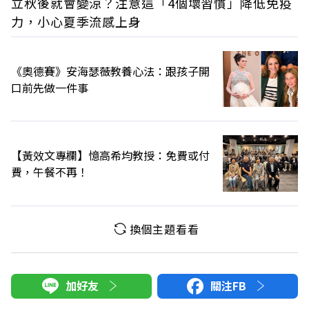
立秋後就會變涼？注意這「4個壞習慣」降低免疫
力，小心夏季流感上身
《奧德賽》安海瑟薇教養心法：跟孩子開
口前先做一件事
【黃效文專欄】憶高希均教授：免費或付
費，午餐不再！
換個主題看看
加好友
關注FB