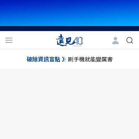
破除資訊盲點
刷手機就能變厲害