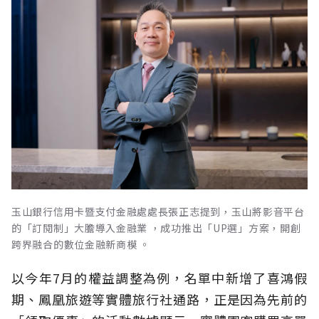
玉山銀行信用卡暨支付金融處處長張正志提到，玉山將影音平台
的「訂閱制」大膽導入金融業 ，成功推出「UP選」方案，開創
跨界融合的數位金融新商模 。
以今年7月的權益調整為例，名單中新增了喜鴻假
期、鳳凰旅遊等實體旅行社通路，正是因為先前的