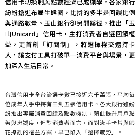
信用卡切換制與點數經濟已成顯學，各家銀行
紛紛搶進布局生態圈，比拚的多半是回饋比例
與通路數量。玉山銀行卻另闢蹊徑，推出「玉
山Unicard」信用卡，主打消費者自選回饋權
益，更首創「訂閱制」，將選擇權交還持卡
人，讓支付工具打破單一消費平台與場景，更
加深入生活日常。
台灣信用卡全台流通卡數已接近六千萬張，平均每
位成年人手中持有三到五張信用卡。各大銀行雖紛
紛推出專屬消費回饋及點數機制，藉此提升用戶黏
著與忠誠度，但對消費者而言，面對滿手卡片與眼
花撩亂的權益方案，早已陷入「選擇疲勞」。