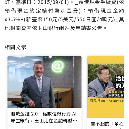
訂，基準日：2015/09/01)。_預借現金手續費(依
預借現金約定結付幣別區分)：預借現金金額
x3.5%+(新臺幣150元/5美元/550日圓/4歐元)_其
他相關費率依玉山銀行網站及申請書公告。
相關文章
迎戰金控 2.0！從數位銀行到 AI
原生銀行，玉山走在金融轉型最
買不起的「單程機
前線