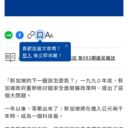
喜歡這篇文章嗎 ?
登入
後立即收藏 !
本文出自 1994 / 3月號雜誌 第093期遠見雜誌
「新加坡的下一圈該怎麼跑？」一九九０年底，新
加坡政府重新檢討國家全面發展政策時，提出了這
個大問題。
一年以後，答案出來了：新加坡將在進入公元兩千
年時，成為一個科技島。