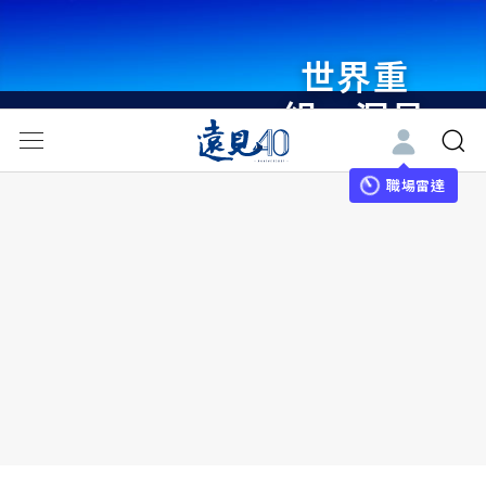
世界重
組・洞見
未來 與
世界領袖
職場雷達
同行