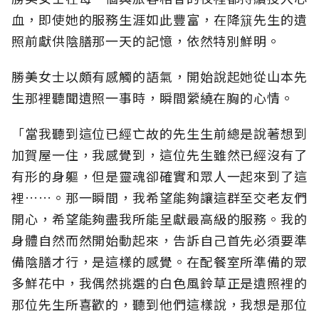
血，即使她的服務生涯如此豐富，在降簱先生的遺
照前獻供陰膳那一天的記憶，依然特別鮮明。
勝美女士以頗有感觸的語氣，開始說起她從山本先
生那裡聽聞遺照一事時，瞬間縈繞在胸的心情。
「當我聽到這位已經亡故的先生生前總是說著想到
加賀屋一住，我感覺到，這位先生雖然已經沒有了
有形的身軀，但是靈魂卻確實和眾人一起來到了這
裡……。那一瞬間，我希望能夠讓這群至交老友們
開心，希望能夠盡我所能呈獻最高級的服務。我的
身體自然而然開始動起來，告訴自己首先必須要準
備陰膳才行，是這樣的感覺。在配餐室所準備的眾
多鮮花中，我偶然挑選的白色風鈴草正是遺照裡的
那位先生所喜歡的，聽到他們這樣說，我想是那位