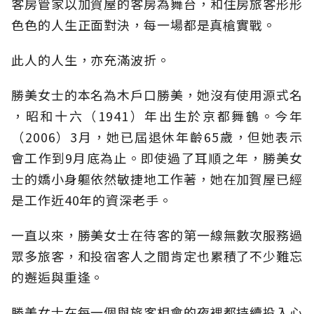
客房管家以加賀屋的客房為舞台，和住房旅客形形
色色的人生正面對決，每一場都是真槍實戰。
此人的人生，亦充滿波折。
勝美女士的本名為木戶口勝美，她沒有使用源式名
，昭和十六（1941）年出生於京都舞鶴。今年
（2006）3月，她已屆退休年齡65歲，但她表示
會工作到9月底為止。即使過了耳順之年，勝美女
士的嬌小身軀依然敏捷地工作著，她在加賀屋已經
是工作近40年的資深老手。
一直以來，勝美女士在待客的第一線無數次服務過
眾多旅客，和投宿客人之間肯定也累積了不少難忘
的邂逅與重逢。
勝美女士在每一個與旅客相會的夜裡都持續投入心