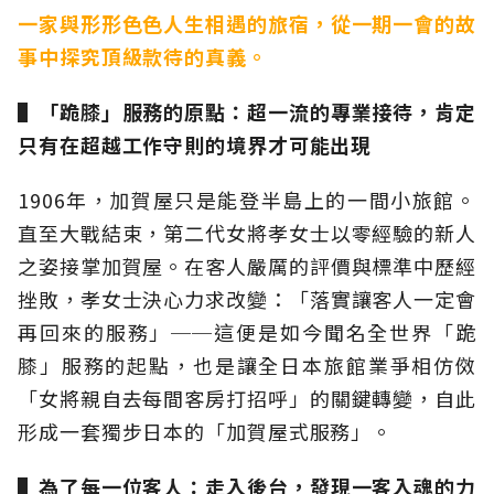
一家與形形色色人生相遇的旅宿，從一期一會的故
事中探究頂級款待的真義。
▌「跪膝」服務的原點：超一流的專業接待，肯定
只有在超越工作守則的境界才可能出現
1906年，加賀屋只是能登半島上的一間小旅館。
直至大戰結束，第二代女將孝女士以零經驗的新人
之姿接掌加賀屋。在客人嚴厲的評價與標準中歷經
挫敗，孝女士決心力求改變：「落實讓客人一定會
再回來的服務」──這便是如今聞名全世界「跪
膝」服務的起點，也是讓全日本旅館業爭相仿傚
「女將親自去每間客房打招呼」的關鍵轉變，自此
形成一套獨步日本的「加賀屋式服務」。
▌為了每一位客人：走入後台，發現一客入魂的力