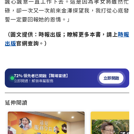
誠心誠意一直工作下去。這是因為孝女將雖然忙
碌，卻一次又一次前來金澤探望我，我打從心底發
誓一定要回報她的恩情。」
（圖文提供：時報出版；瞭解更多本書，請上
時報
出版
官網查詢。）
72%
領先者已開啟【職場雷達】
立即開啟
立即開通！解鎖專屬服務
延伸閱讀