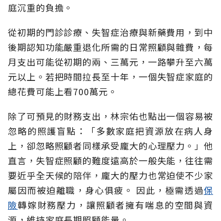
庭沉重的負擔。
從初期的門診診療、失智症治療與新藥費用，到中
後期認知功能嚴重退化所需的日常照顧與雜費，每
月支出可能從初期的兩、三萬元，一路攀升至六萬
元以上。若把時間拉長至十年，一個失智症家庭的
總花費可能上看700萬元。
除了可預見的財務支出，林宗佑也點出一個容易被
忽略的照護盲點：「多數家庭把資源放在病人身
上，卻忽略照顧者同樣承受龐大的心理壓力。」他
直言，失智症照顧的難度遠高於一般失能，往往需
要近乎全天候的陪伴，龐大的壓力也常迫使不少家
屬因而被迫離職，身心俱疲。
因此，極需透過
保
險
轉嫁財務壓力，讓照顧者擁有喘息的空間與資
源，維持家庭長期照顧能量。