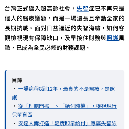
台灣正式邁入超高齡社會，
失智
症已不再只是
個人的醫療議題，而是一場漫長且牽動全家的
長期抗戰。面對日益逼近的失智海嘯，如何客
觀檢視現有保障缺口，及早接住財務與
照護
風
險，已成為全民必修的財務課題。
目錄
•
一場病程8到12年，最貴的不是醫療，是照
護
•
從「理賠門檻」、「給付時機」，檢視現行
保單盲區
•
安達人壽打造「輕度即早給付」專屬失智險