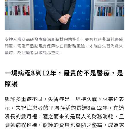
安達人壽商品研發處資深副總林宗佑指出，失智症已非單純醫療
問題，需及早盤點現有保障缺口與財務風險，才能在失智海嘯來
襲時，為照顧者爭取喘息空間。
一場病程8到12年，最貴的不是醫療，是
照護
與許多重症不同，失智症是一場持久戰。林宗佑表
示，失智症患者的平均存活約長達8至12年，在這
漫長的歲月裡，隨之而來的是驚人的財務消耗，且
隨著病程推進，照護的費用也會隨之墊高，成為家