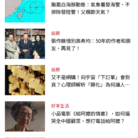
颱風白海豚動態：氣象署發海警、不
排除發陸警！父親節天氣？
話題
張作錦憶別高希均：50年的作者和朋
友，再見了！
話題
又不是網購！向宇宙「下訂單」會到
貨？心理師解析「顯化」為何讓人無
法自拔
好享生活
小品電影《給阿嬤的情書》，如何逼
哭全中國觀眾，想打電話給阿嬤？