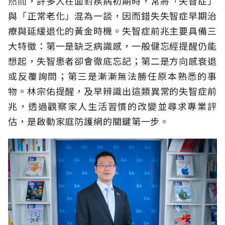
然而，許多人在面對疾病初期時，常將「失智症」
與「正常老化」混為一談，因而錯失失智症早期治
療與延緩退化的黃金時機。失智症前兆主要具備三
大特徵：第一是缺乏病識感，一般健忘經提醒仍能
想起，失智患者卻會徹底忘記；第二是方向感衰退
或反覆詢問；第三是漸漸無法勝任原本熟悉的事
物。林宗佑提醒，及早辨識出這類異常的失智症前
兆，透過觀察家人生活習慣的改變並尋求專業評
估，是啟動家庭防護網的關鍵第一步。