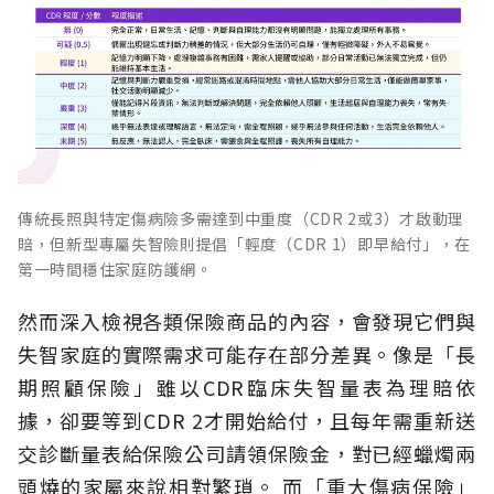
傳統長照與特定傷病險多需達到中重度（CDR 2或3）才啟動理
賠，但新型專屬失智險則提倡「輕度（CDR 1）即早給付」，在
第一時間穩住家庭防護網。
然而深入檢視各類保險商品的內容，會發現它們與
失智家庭的實際需求可能存在部分差異。像是「長
期照顧保險」雖以CDR臨床失智量表為理賠依
據，卻要等到CDR 2才開始給付，且每年需重新送
交診斷量表給保險公司請領保險金，對已經蠟燭兩
頭燒的家屬來說相對繁瑣。
而「重大傷病保險」