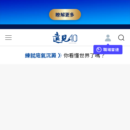
瞭解更多
職場雷達
練就底氣沉澱
你看懂世界了嗎？