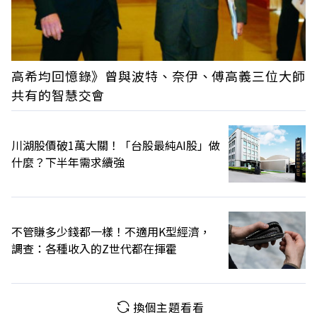
高希均回憶錄》曾與波特、奈伊、傅高義三位大師
共有的智慧交會
川湖股價破1萬大關！「台股最純AI股」做
什麼？下半年需求續強
不管賺多少錢都一樣！不適用K型經濟，
調查：各種收入的Z世代都在揮霍
換個主題看看