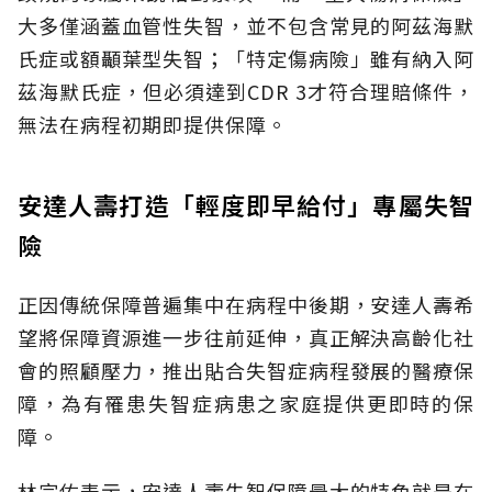
大多僅涵蓋血管性失智，並不包含常見的阿茲海默
氏症或額顳葉型失智；「特定傷病險」雖有納入阿
茲海默氏症，但必須達到CDR 3才符合理賠條件，
無法在病程初期即提供保障。
安達人壽打造「輕度即早給付」專屬失智
險
正因傳統保障普遍集中在病程中後期，安達人壽希
望將保障資源進一步往前延伸，真正解決高齡化社
會的照顧壓力，推出貼合失智症病程發展的醫療保
障，為有罹患失智症病患之家庭提供更即時的保
障。
林宗佑表示，安達人壽失智保障最大的特色就是在