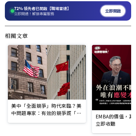
72%
領先者已開啟【職場雷達】
立即開啟
立即開通！解鎖專屬服務
相關文章
美中「全面競爭」時代來臨？美
中問題專家：有效的競爭既「防
EMBA的價值，
守」也要「進攻」
立即收聽