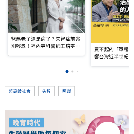
爸媽老了還是病了？失智症前兆
別輕忽！神內專科醫師王培寧呼
買不起的「單程機
籲把握大腦黃金期
響台灣近半世紀思
超高齡社會
失智
照護