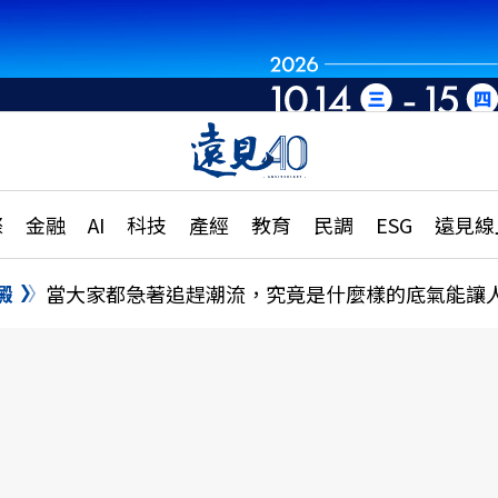
章
特輯
文章
大學升學、職涯攻略
遠
際
金融
AI
科技
產經
教育
民調
ESG
遠見線
國際
更
縣市施政調查全解析
金融
單
民調
澱
當大家都急著追趕潮流，究竟是什麼樣的底氣能讓
產經
電
好享生活
獨
專欄