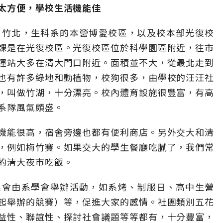
太方便，學校生活機能佳
、竹北，生科系的本營博愛校區，以及校本部光復校
課是在光復校區。光復校區位於科學園區附近，往市
運站大多在清大門口附近。面積並不大，從最北走到
也有許多綠地和動植物，校狗很多，由學校的汪汪社
，叫做竹湖，十分漂亮。校內體育設施很豐富，有高
系隊風氣頗盛。
機能很高，宿舍旁邊也都有便利商店。另外交大和清
，例如梅竹賽。如果交大的學生餐廳吃膩了，我們常
的清大夜市吃飯。
系會由系學會舉辦活動，如系烤、制服日、高中生營
起舉辦的競賽）等，促進大家的感情。社團類別五花
益性、聯誼性、探討社會議題等等都有，十分豐富，