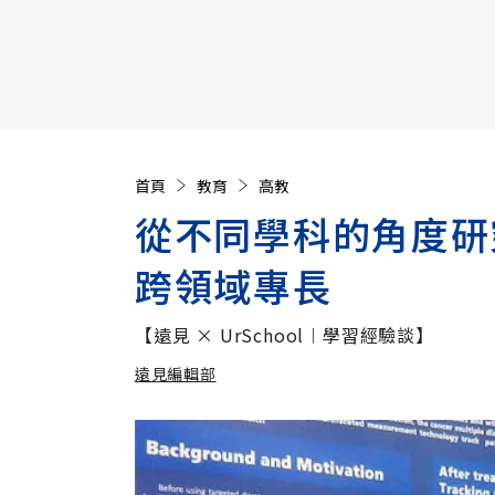
【遠見40週年慶】訂《遠見》贈實用家電3選1+暢銷好
首頁
教育
高教
從不同學科的角度研
跨領域專長
【遠見 × UrSchool︱學習經驗談】
遠見編輯部
加入追蹤
遠見編輯部