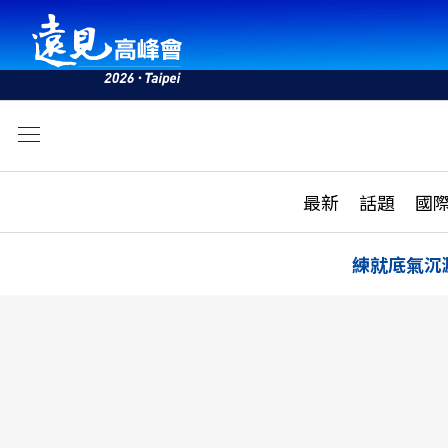
文
最新
最新
話題
國
雜誌目錄
活動
話題
AI
練就底氣沉
學堂
專題報導
科技
教育
遠見ON AIR
影音
合作