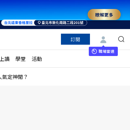
瞭解更多
訂閱
特色頻道
訂閱
見線上讀
ESG遠見
職場雷達
上讀
學堂
活動
多訂閱方案
城市學
刊購買
健康遠見
人氣定神閒？
子報訂閱
華人精英論壇
享知識包
領導影響力學院