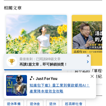
相關文章
×
最後衝刺：已閱讀2/3篇文章
孤獨，為什麼不只是情緒問題，
再讀1篇文章，即可解鎖抽獎！
還會影響身體、心理、財務健
買不起的「單程機
康？
響台灣近半世紀思
Just For You
知識包下載》重工業到餐飲都用AI！
產業降本增效全攻略
退休準備
退休金
退休
超高齡社會