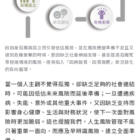
因自身孤獨與孤立而引發低估風險，並在風險應變準備不足且又
遇到危機衝擊的時候，更因缺乏社會網絡支撐，甚至提高孤獨死
等極端情境的風險，極易陷入「因病致貧、因貧致鬱」狀況惡化
的負向循環。
當一個人主觀不覺得孤獨，卻缺乏足夠的社會連結
時，可能因低估未來風險而延後準備；一旦遭遇疾
病、失能、意外或其他重大事件，又因缺乏支持而
影響身心健康、生活與財務狀況，使下一次面對風
險時更加脆弱。這也提醒我們，人生風險管理不能
只著重單一面向，而應及早辨識風險、建立全面準
備。