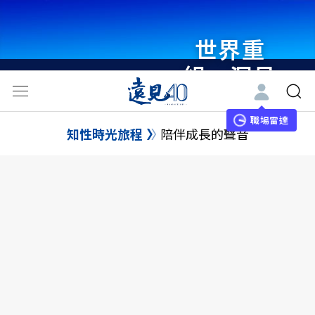
世界重
組・洞見
未來 與
世界領袖
職場雷達
知性時光旅程
陪伴成長的聲音
同行