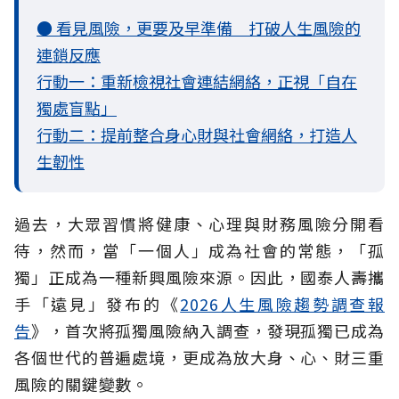
● 看見風險，更要及早準備 打破人生風險的
連鎖反應
行動一：重新檢視社會連結網絡，正視「自在
獨處盲點」
行動二：提前整合身心財與社會網絡，打造人
生韌性
過去，大眾習慣將健康、心理與財務風險分開看
待，然而，當「一個人」成為社會的常態，「孤
獨」正成為一種新興風險來源。因此，國泰人壽攜
手「遠見」發布的《
2026人生風險趨勢調查報
告
》，首次將孤獨風險納入調查，發現孤獨已成為
各個世代的普遍處境，更成為放大身、心、財三重
風險的關鍵變數。