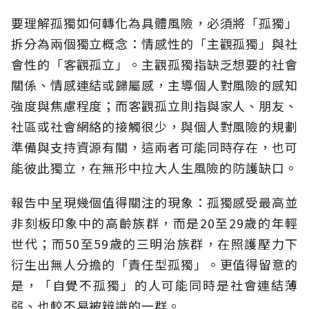
要理解孤獨如何轉化為具體風險，必須將「孤獨」
拆分為兩個獨立概念：情感性的「主觀孤獨」與社
會性的「客觀孤立」。主觀孤獨指缺乏想要的社會
關係、情感連結或歸屬感，主導個人對風險的感知
強度與焦慮程度；而客觀孤立則指與家人、朋友、
社區或社會網絡的接觸很少，與個人對風險的規劃
準備與支持資源有關，這兩者可能同時存在，也可
能彼此獨立，在無形中拉大人生風險的防護缺口。
報告中呈現幾個值得關注的現象：孤獨感受最高並
非刻板印象中的高齡族群，而是20至29歲的年輕
世代；而50至59歲的三明治族群，在照護壓力下
衍生出無人分擔的「責任型孤獨」。更值得留意的
是，「自覺不孤獨」的人可能同時是社會連結薄
弱、也較不易被辨識的一群。