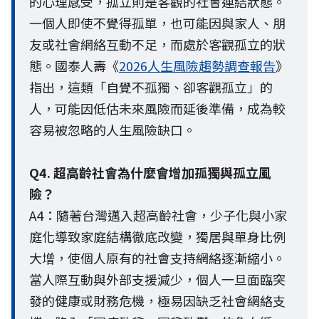
的心理感受，孤立則是客觀的社會連結狀態。
一個人即使不覺得孤單，也可能因與家人、朋
友或社會網絡互動不足，而處於客觀孤立的狀
態。國泰人壽《
2026人生風險趨勢調查報告
》
指出，這類「自覺不孤獨、卻客觀孤立」的
人，可能因低估未來風險而延後準備，成為較
容易被忽略的人生風險缺口。
Q4. 超高齡社會為什麼會增加孤獨與孤立風
險？
A4：隨著台灣邁入超高齡社會，少子化與小家
庭化導致家庭結構徹底改變，獨居與單身比例
大增，使個人原有的社會支持網絡逐漸縮小。
當人際互動與外部支援減少，個人一旦面臨突
發的健康或財務危機，極易因缺乏社會網絡支