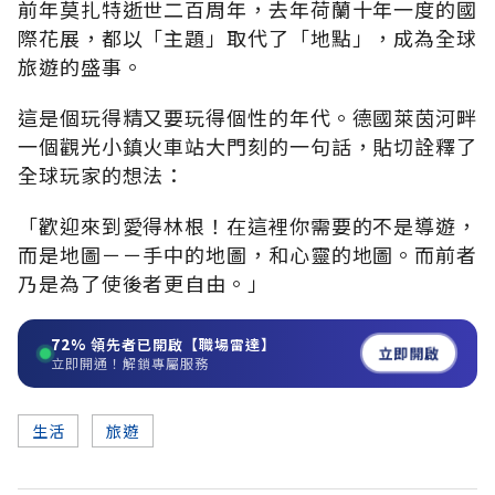
前年莫扎特逝世二百周年，去年荷蘭十年一度的國
際花展，都以「主題」取代了「地點」，成為全球
旅遊的盛事。
這是個玩得精又要玩得個性的年代。德國萊茵河畔
一個觀光小鎮火車站大門刻的一句話，貼切詮釋了
全球玩家的想法：
「歡迎來到愛得林根！在這裡你需要的不是導遊，
而是地圖－－手中的地圖，和心靈的地圖。而前者
乃是為了使後者更自由。」
72%
領先者已開啟【職場雷達】
立即開啟
立即開通！解鎖專屬服務
生活
旅遊