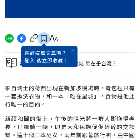
喜歡這篇文章嗎 ?
登入
後立即收藏 !
本文出自 1993 / 7月號雜誌 誰在乎台灣？
來自瑞士的荷西出現在新加坡機場時，背包裡只有
一套換洗衣物，和一本「吃在星城」。食物是他此
行唯一的目的。
新疆和闐的街上，午後的陽光將一群人影拖得老
長，仔細聽一聽，即是大和民族促促碎碎的交談
聲。這十個日本男女，兩年前跟著旅行團，由中國