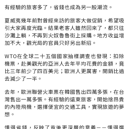
有經驗的旅客多了，省錢也成為另一股潮流。
夏威夷幾年前對曾經來訪的旅客大做促銷，希望吸
引大家再度光臨。結果老客人雖然回來了，都只往
沙灘上躺，不再到火奴魯魯街上採購。地方收益增
加不大，觀光局的官員只好另出新招。
WTO在全球二十五個國家抽樣調查也發現：扣除
機票，赴美觀光的亞洲人去年平均花費的金額，竟
比三年前少了四百美元；歐洲人更厲害，開銷比過
去減少了一半。
去年，歐洲聯營火車票在韓國售出四萬多張，在台
灣售出一萬多張。有經驗的遠東旅客，開始捨昂貴
的內陸飛機，選擇便宜的交通工具，實現旅遊的夢
想。
懂得省錢，反映了背後更深層的意義－－懂得選