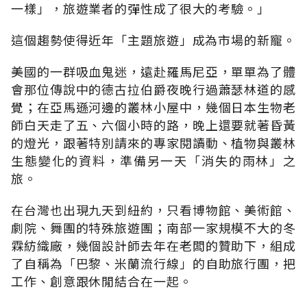
一樣」，旅遊業者的彈性成了很大的考驗。」
這個趨勢使得近年「主題旅遊」成為市場的新寵。
美國的一群吸血鬼迷，遠赴羅馬尼亞，單單為了體
會那位傳說中的德古拉伯爵夜晚行過蕭瑟林道的感
覺；在亞馬遜河邊的叢林小屋中，幾個日本生物老
師白天走了五、六個小時的路，晚上還要就著昏黃
的燈光，跟著特別請來的專家閱讀動、植物與叢林
生態變化的資料，準備另一天「消失的雨林」之
旅。
在台灣也出現九天到紐約，只看博物館、美術館、
劇院、舞團的特殊旅遊團；南部一家規模不大的冬
霖紡織廠，幾個設計師去年在老闆的贊助下，組成
了自稱為「巴黎、米蘭流行線」的自助旅行團，把
工作、創意跟休閒結合在一起。