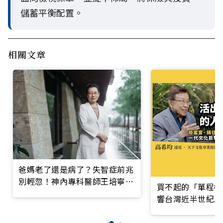
儲蓄平衡配置。
相關文章
爸媽老了還是病了？失智症前兆
別輕忽！神內專科醫師王培寧呼
買不起的「單程機
籲把握大腦黃金期
響台灣近半世紀思