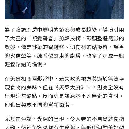
為了強調廚房中鮮明的節奏與成長蛻變，導演引用
了大量的「視覺聲音」剪輯技術，彰顯整體電影的
奧妙，像是炒菜的鍋鏟聲、切食材的砧板聲、爆香
的火侯聲等，讓看似嚴肅的廚房，也多了那麼一股
輕鬆點綴的愉悅。
在美食相關電影當中，最失敗的地方莫過於無法呈
現食物的美味。但在《天菜大廚》中，則完全沒有
出現這些缺點，反而更是讓原本平凡無奇的食材，
幻化出與眾不同的嶄新面貌。
尤其在色調、光線的呈現，令人看的不自覺就食指
大動，彷彿每道菜都有生命般，無形中勾勒美好想