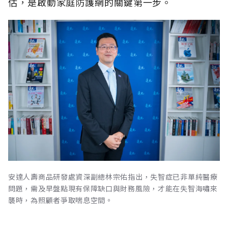
估，是啟動家庭防護網的關鍵第一步。
安達人壽商品研發處資深副總林宗佑指出，失智症已非單純醫療
問題，需及早盤點現有保障缺口與財務風險，才能在失智海嘯來
襲時，為照顧者爭取喘息空間。