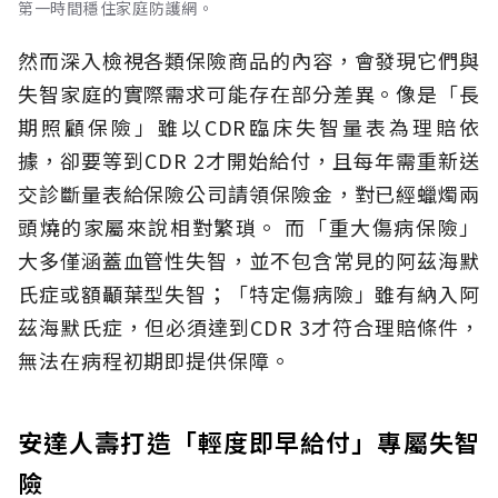
第一時間穩住家庭防護網。
然而深入檢視各類保險商品的內容，會發現它們與
失智家庭的實際需求可能存在部分差異。像是「長
期照顧保險」雖以CDR臨床失智量表為理賠依
據，卻要等到CDR 2才開始給付，且每年需重新送
交診斷量表給保險公司請領保險金，對已經蠟燭兩
頭燒的家屬來說相對繁瑣。
而「重大傷病保險」
大多僅涵蓋血管性失智，並不包含常見的阿茲海默
氏症或額顳葉型失智；「特定傷病險」雖有納入阿
茲海默氏症，但必須達到CDR 3才符合理賠條件，
無法在病程初期即提供保障。
安達人壽打造「輕度即早給付」專屬失智
險