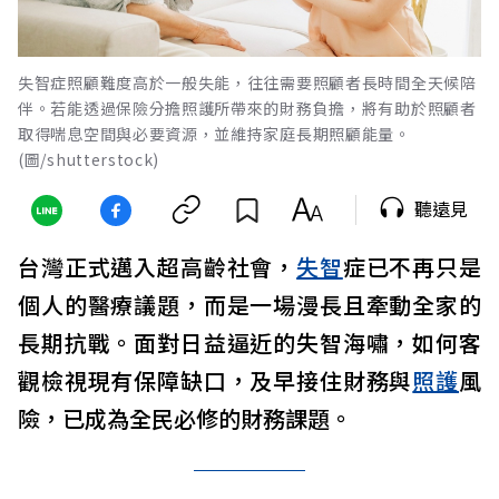
失智症照顧難度高於一般失能，往往需要照顧者長時間全天候陪
伴。若能透過保險分擔照護所帶來的財務負擔，將有助於照顧者
取得喘息空間與必要資源，並維持家庭長期照顧能量。
(圖/shutterstock)
聽遠見
台灣正式邁入超高齡社會，
失智
症已不再只是
個人的醫療議題，而是一場漫長且牽動全家的
長期抗戰。面對日益逼近的失智海嘯，如何客
觀檢視現有保障缺口，及早接住財務與
照護
風
險，已成為全民必修的財務課題。