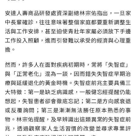
安達人壽商品研發處資深副總林宗佑指出，一旦家
中長輩確診，往往意味著整個家庭都要重新調整生
活與工作安排，甚至迫使青壯年家屬必須放下手邊
工作投入照顧，進而引發難以承受的經濟與心理重
擔。
然而，許多人在面對疾病初期時，常將「失智症」
與「正常老化」混為一談，因而錯失失智症早期治
療與延緩退化的黃金時機。失智症前兆主要具備三
大特徵：第一是缺乏病識感，一般健忘經提醒仍能
想起，失智患者卻會徹底忘記；第二是方向感衰退
或反覆詢問；第三是漸漸無法勝任原本熟悉的事
物。林宗佑提醒，及早辨識出這類異常的失智症前
兆，透過觀察家人生活習慣的改變並尋求專業評