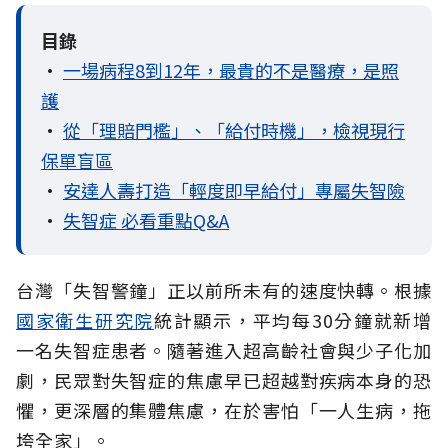
目錄
•
一場病程8到12年，最貴的不是醫療，是照
護
•
從「理賠門檻」、「給付時機」，檢視現行
保單盲區
•
安達人壽打造「輕度即早給付」專屬失智險
•
失智症 必看重點Q&A
台灣「失智警鐘」正以前所未有的速度快轉。根據
國家衛生研究院
統計顯示，平均每30分鐘就新增
一名失智症患者。隨著進入超高齡社會與少子化加
劇，民眾對失智症的焦慮早已超越對疾病本身的恐
懼，更深層的集體焦慮，在於害怕「一人生病，拖
垮全家」。