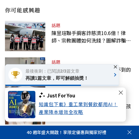
你可能感興趣
話題
陳昱瑄聯手掮客詐慈濟10.6億！律
師、宗教團體如何洗錢？圖解詐騙關
係網
話題
×
周行一追憶高希均：天底下找不到的
最後衝刺：已閱讀2/3篇文章
舅舅
再讀1篇文章，即可解鎖抽獎！
Just For You
國際
知識包下載》重工業到餐飲都用AI！
《奧德賽》安海瑟薇教養心法：跟孩
產業降本增效全攻略
子開口前先做一件事
40 週年盛大開啟！享限定優惠與獨家好禮
話題