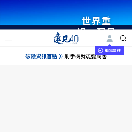
世界重
組・洞見
未來 與
世界領袖
職場雷達
破除資訊盲點
刷手機就能變厲害
同行