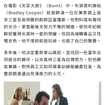
在電影《天菜大廚》（Burnt）中，布萊德利庫柏
（Bradley Cooper）就是飾演一位在美食路上追
求三星至高榮譽的廚師亞當瓊斯。他對料理有獨特
的天分，更靠著後天努力不懈的精進，使他年紀輕
輕就獲得米其林一星的榮耀，但因為接觸毒品又性
嗜女色，他不僅把前途玩掉，也毀了自己的聲譽。
多年後，他決定重新東山再起，並找回一些當年志
同道合的夥伴，以米其林三星為目標努力。但他脾
氣暴躁，對待員工又如同軍事訓練般嚴肅狂妄，為
整部戲激盪出充滿張力的火花。