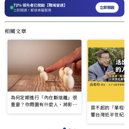
72%
領先者已開啟【職場雷達】
立即開啟
立即開通！解鎖專屬服務
相關文章
為何定期進行「內在斷捨離」很
重要？你周圍有什麼人，將影響
買不起的「單程機
你成為什麼人
響台灣近半世紀思