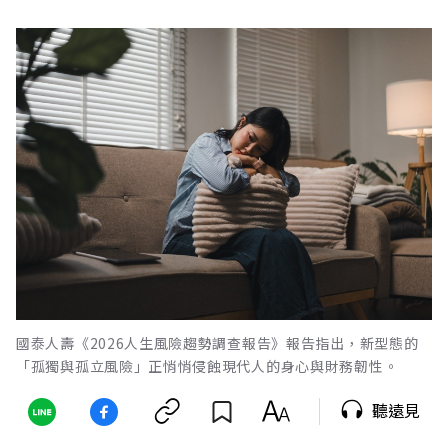
國泰人壽《2026人生風險趨勢調查報告》報告指出，新型態的
「孤獨與孤立風險」正悄悄侵蝕現代人的身心與財務韌性。
聽遠見