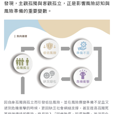
發現，主觀孤獨與客觀孤立，正是影響風險認知與
風險準備的重要變數。
因自身孤獨與孤立而引發低估風險，並在風險應變準備不足且又
遇到危機衝擊的時候，更因缺乏社會網絡支撐，甚至提高孤獨死
等極端情境的風險，極易陷入「因病致貧、因貧致鬱」狀況惡化