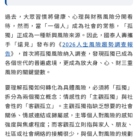
過去，大眾習慣將健康、心理與財務風險分開看
待，然而，當「一個人」成為社會的常態，「孤
獨」正成為一種新興風險來源。因此，國泰人壽攜
手「遠見」發布的《
2026人生風險趨勢調查報
告
》，首次將孤獨風險納入調查，發現孤獨已成為
各個世代的普遍處境，更成為放大身、心、財三重
風險的關鍵變數。
要理解孤獨如何轉化為具體風險，必須將「孤獨」
拆分為兩個獨立概念：情感性的「主觀孤獨」與社
會性的「客觀孤立」。主觀孤獨指缺乏想要的社會
關係、情感連結或歸屬感，主導個人對風險的感知
強度與焦慮程度；而客觀孤立則指與家人、朋友、
社區或社會網絡的接觸很少，與個人對風險的規劃