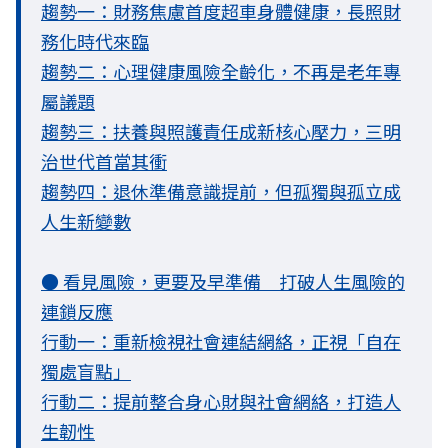
趨勢一：財務焦慮首度超車身體健康，長照財
務化時代來臨
趨勢二：心理健康風險全齡化，不再是老年專
屬議題
趨勢三：扶養與照護責任成新核心壓力，三明
治世代首當其衝
趨勢四：退休準備意識提前，但孤獨與孤立成
人生新變數
● 看見風險，更要及早準備 打破人生風險的
連鎖反應
行動一：重新檢視社會連結網絡，正視「自在
獨處盲點」
行動二：提前整合身心財與社會網絡，打造人
生韌性