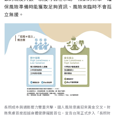
保風險準備時能獲取足夠資訊、風險來臨時不會孤
立無援。
長照成本與通膨壓力雙重夾擊，國人風險意識迎來黃金交叉。財
務焦慮首度超越身體健康躍居首位，宣告台灣正式步入「長照財