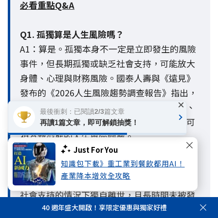
必看重點Q&A
Q1. 孤獨算是人生風險嗎？
A1：算是。孤獨本身不一定是立即發生的風險
事件，但長期孤獨或缺乏社會支持，可能放大
身體、心理與財務風險。國泰人壽與《遠見》
發布的《2026人生風險趨勢調查報告》指出，
×
主觀孤獨與客觀孤立會影響個人的風險感知、
最後衝刺：已閱讀2/3篇文章
準備行動與危機發生時可獲得的支持，因此可
再讀1篇文章，即可解鎖抽獎！
視為新型態的人生風險變數。
Just For You
知識包下載》重工業到餐飲都用AI！
Q2.什麼是孤獨死？哪些人需要特別留意？
產業降本增效全攻略
A2：孤獨死通常是指一個人在缺乏親友關懷或
社會支持的情況下獨自離世，且長時間未被發
40 週年盛大開啟！享限定優惠與獨家好禮
現的情形。一般人常以為只有高齡者才有風