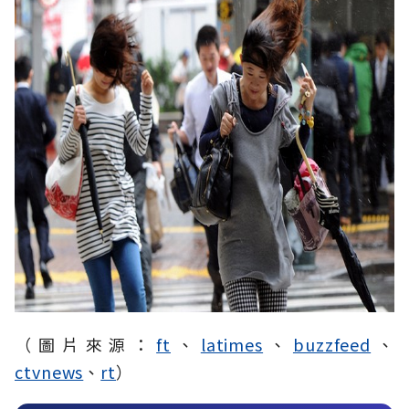
（圖片來源：
ft
、
latimes
、
buzzfeed
、
ctvnews
、
rt
）