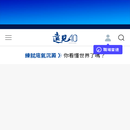
職場雷達
練就底氣沉澱
你看懂世界了嗎？