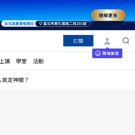
瞭解更多
訂閱
特色頻道
訂閱
見線上讀
ESG遠見
職場雷達
上讀
學堂
活動
多訂閱方案
城市學
刊購買
健康遠見
人氣定神閒？
子報訂閱
華人精英論壇
享知識包
領導影響力學院