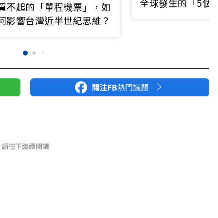
全球發生的「5個
買不起的「單程機票」，如
翻身愈來愈難
何影響台灣近半世紀思維？
關注FB
熱門議題
請往下繼續閱讀