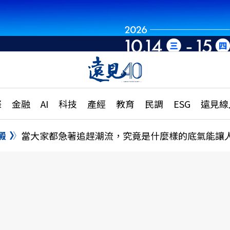
章
特輯
文章
大學升學、職涯攻略
遠
際
金融
AI
科技
產經
教育
民調
ESG
遠見線
國際
更
縣市施政調查全解析
金融
單
民調
澱
當大家都急著追趕潮流，究竟是什麼樣的底氣能讓
產經
電
好享生活
獨
專欄