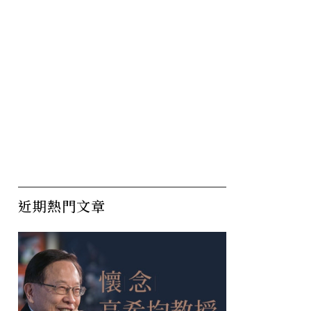
變化」讓
機票，曾改變了眷村出身的
導
他一生命運
濟
灣
近期熱門文章