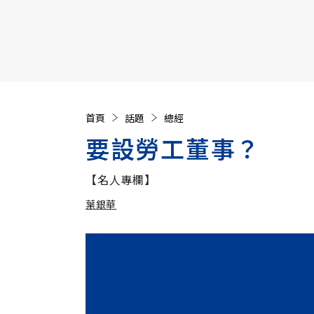
【遠見40週年慶】訂《遠見》贈實用家電3選1+暢銷好
首頁
話題
總經
要設勞工董事？
【名人專欄】
葉銀華
加入追蹤
葉銀華