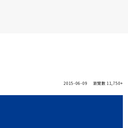
書6選3 特價 3,980 元
2015-06-09
瀏覽數
11,750+