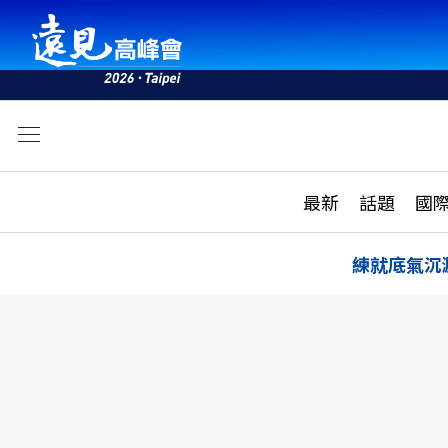
文
最新
最新
話題
國
雜誌目錄
活動
話題
AI
練就底氣沉
學堂
專題報導
科技
教育
遠見ON AIR
影音
合作