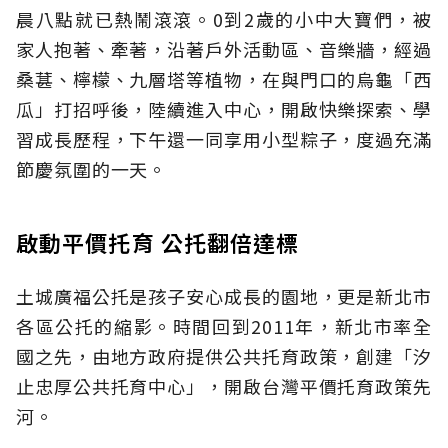
晨八點就已熱鬧滾滾。0到2歲的小中大寶們，被
家人抱著、牽著，沿著戶外活動區、音樂牆，經過
桑葚、檸檬、九層塔等植物，在與門口的烏龜「西
瓜」打招呼後，陸續進入中心，開啟快樂探索、學
習成長歷程，下午還一同享用小型粽子，度過充滿
節慶氛圍的一天。
啟動平價托育 公托翻倍達標
土城廣福公托是孩子安心成長的園地，更是新北市
各區公托的縮影。時間回到2011年，新北市率全
國之先，由地方政府提供公共托育政策，創建「汐
止忠厚公共托育中心」，開啟台灣平價托育政策先
河。