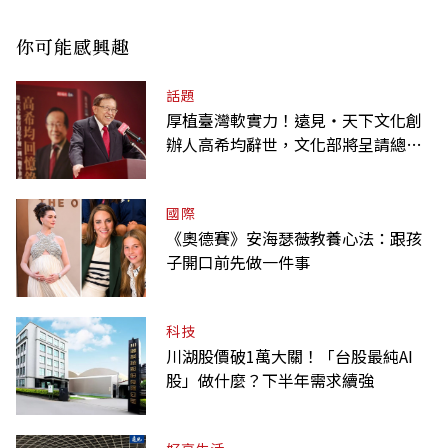
你可能感興趣
話題
厚植臺灣軟實力！遠見‧天下文化創
辦人高希均辭世，文化部將呈請總統
明令褒揚
國際
《奧德賽》安海瑟薇教養心法：跟孩
子開口前先做一件事
科技
川湖股價破1萬大關！「台股最純AI
股」做什麼？下半年需求續強