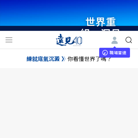
世界重
組・洞見
未來 與
世界領袖
職場雷達
練就底氣沉澱
你看懂世界了嗎？
同行