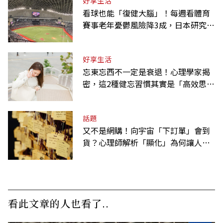
好享生活
看球也能「復健大腦」！每週看體育
賽事老年憂鬱風險降3成，日本研究：
到現場效果更好
好享生活
忘東忘西不一定是衰退！心理學家揭
密，這2種健忘習慣其實是「高效思
考」的表現
話題
又不是網購！向宇宙「下訂單」會到
貨？心理師解析「顯化」為何讓人無
法自拔
看此文章的人也看了..