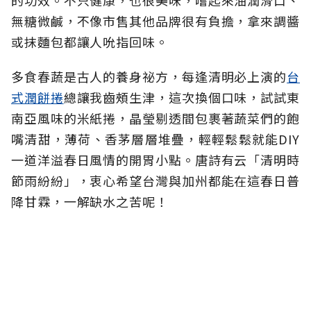
的功效。不只健康，也很美味，嚐起來油潤滑口、
無糖微鹹，不像市售其他品牌很有負擔，拿來調醬
或抹麵包都讓人吮指回味。
多食春蔬是古人的養身祕方，每逢清明必上演的
台
式潤餅捲
總讓我齒頰生津，這次換個口味，試試東
南亞風味的米紙捲，晶瑩剔透間包裹著蔬菜們的飽
嘴清甜，薄荷、香茅層層堆疊，輕輕鬆鬆就能DIY
一道洋溢春日風情的開胃小點。唐詩有云「清明時
節雨紛紛」，衷心希望台灣與加州都能在這春日普
降甘霖，一解缺水之苦呢！