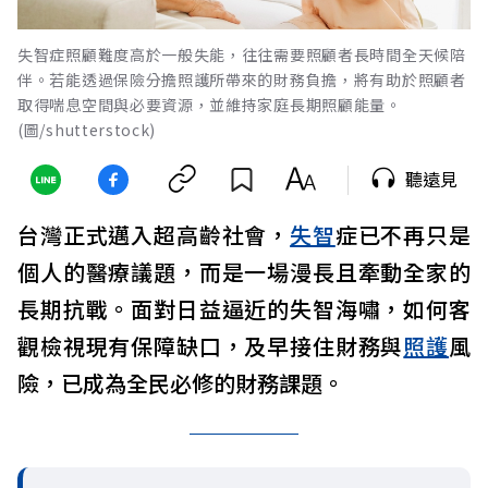
失智症照顧難度高於一般失能，往往需要照顧者長時間全天候陪
伴。若能透過保險分擔照護所帶來的財務負擔，將有助於照顧者
取得喘息空間與必要資源，並維持家庭長期照顧能量。
(圖/shutterstock)
聽遠見
台灣正式邁入超高齡社會，
失智
症已不再只是
個人的醫療議題，而是一場漫長且牽動全家的
長期抗戰。面對日益逼近的失智海嘯，如何客
觀檢視現有保障缺口，及早接住財務與
照護
風
險，已成為全民必修的財務課題。