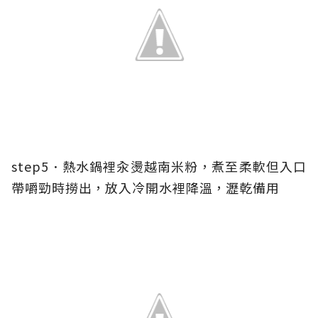
step5．熱水鍋裡汆燙越南米粉，煮至柔軟但入口
帶嚼勁時撈出，放入冷開水裡降溫，瀝乾備用