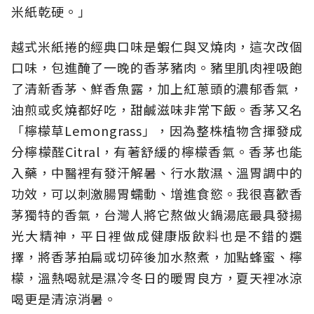
米紙乾硬。」
越式米紙捲的經典口味是蝦仁與叉燒肉，這次改個
口味，包進醃了一晚的香茅豬肉。豬里肌肉裡吸飽
了清新香茅、鮮香魚露，加上紅蔥頭的濃郁香氣，
油煎或炙燒都好吃，甜鹹滋味非常下飯。香茅又名
「檸檬草Lemongrass」，因為整株植物含揮發成
分檸檬醛Citral，有著舒緩的檸檬香氣。香茅也能
入藥，中醫裡有發汗解暑、行水散濕、溫胃調中的
功效，可以刺激腸胃蠕動、增進食慾。我很喜歡香
茅獨特的香氣，台灣人將它熬做火鍋湯底最具發揚
光大精神，平日裡做成健康版飲料也是不錯的選
擇，將香茅拍扁或切碎後加水熬煮，加點蜂蜜、檸
檬，溫熱喝就是濕冷冬日的暖胃良方，夏天裡冰涼
喝更是清涼消暑。