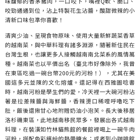
味馥郁的香茅豬肉，一口咬下，嘴裡Q軟、脆口、
咬勁通通到位，沾上特製花生沾醬，酸甜微辣的小
清新口味包準你喜歡！
清爽少油、呈現食物原味、使用大量新鮮蔬菜香草
的越南菜，與中華料理有諸多淵源，隨著新住民在
台灣生根，也讓更多人接觸越南南北菜系的風情萬
種。越南菜也以平價出名（臺北市好像除外，我曾
在東區吃過一碗台幣200元的河粉！），尤其在美
國這多元並陳的文化熔爐。還記得在西雅圖唸書
時，越南河粉是學生們的愛，冷天裡一大碗河粉沾
著是拉差辣醬與海鮮醬，香辣燙口稀哩呼嚕吃下
肚，飯後還揪甘心地附贈奶油小泡芙。長大後移居
洛杉磯東區，此地越南移民眾多，發展出各式越南
料理，在裝潢如竹林貓熊館的餐館裡喝上一碗牛肉
河粉，搭配色彩繽紛的熱帶糖水；或者到小咖啡館