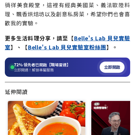
徜徉美食殿堂，這裡有經典美國菜、義法歐陸料
理、飄香烘焙坊以及創意私房菜，希望你們也會喜
歡我的實驗。
更多生活料理分享，請至【
Belle's Lab 貝兒實驗
室
】、【
Belle's Lab 貝兒實驗室粉絲團
】。
72%
領先者已開啟【職場雷達】
立即開啟
立即開通！解鎖專屬服務
延伸閱讀