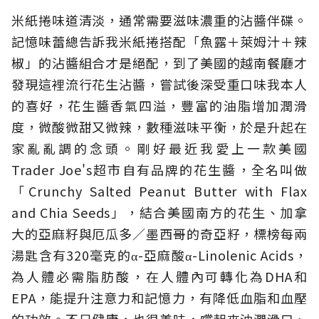
米紙捲味道清淡，通常需要滋味濃重的沾醬伴碟。
記憶味蕾總告訴我米紙捲搭配「魚露＋萊姆汁＋辣
椒」的沾醬組合才是絕配，到了美國的越南餐廳才
發現這裡流行花生沾醬，嘗試後深受重口味我本人
的喜好，花生醬香氣四溢，豐富的油脂增加潤滑
度，微酸微甜又微辣，數種滋味平衡，於是升起在
家亂亂調的念頭。剛好最近我愛上一款美國
Trader Joe's超市自有品牌的花生醬，全名叫做
「Crunchy Salted Peanut Butter with Flax
and Chia Seeds」，結合美國南方的花生、加拿
大的亞麻籽與厄瓜多／墨西哥的奇亞籽，標榜每兩
湯匙含有320毫克的α-亞麻酸α-Linolenic Acids，
為人體必需脂肪酸，在人體內可轉化為DHA和
EPA，能提升注意力和記憶力，有降低血脂和血壓