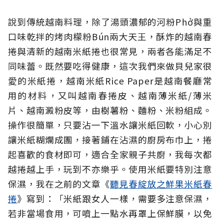
說到傳統越南料理，除了湯頭濃郁的河粉Phở與重
口味乾拌的烤肉檬粉Bún兩大天王，酥炸的越南春
捲與清新的越南米紙捲也很常見，兩者各能滿足不
同味蕾。既然要吃得健康，這次我們來做貝兒家很
愛的米紙捲，越南米紙Rice Paper是越南餐廳常
用的材料，又叫越南春捲皮、越南薄米紙/薄米
片、越南澱粉皮等，由樹薯粉、麵粉、米粉組成。
操作很簡單，只要沾一下溫水讓米紙回軟，小心別
讓米紙糊爛成團，接著鋪在沾濕的廚房布巾上，捲
起喜歡的食材即可，適合全家親子共廚，我每次都
越捲越上手，玩到不亦樂乎。使用米紙要特別注意
保濕，我在之前的文章《
聽見春綻放之鮮果米紙春
捲
》寫到：「米紙跟女人一樣，需要多注意保濕，
若非當場食用，可噴上一點水再罩上保鮮膜，以免