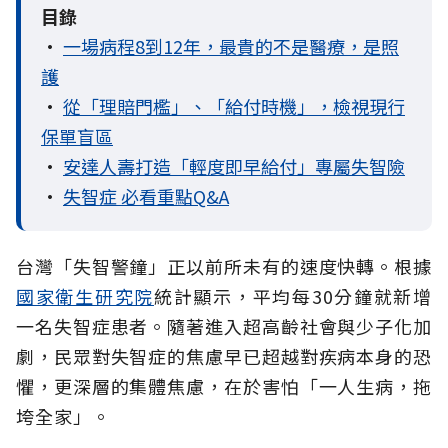
目錄
•
一場病程8到12年，最貴的不是醫療，是照
護
•
從「理賠門檻」、「給付時機」，檢視現行
保單盲區
•
安達人壽打造「輕度即早給付」專屬失智險
•
失智症 必看重點Q&A
台灣「失智警鐘」正以前所未有的速度快轉。根據
國家衛生研究院
統計顯示，平均每30分鐘就新增
一名失智症患者。隨著進入超高齡社會與少子化加
劇，民眾對失智症的焦慮早已超越對疾病本身的恐
懼，更深層的集體焦慮，在於害怕「一人生病，拖
垮全家」。