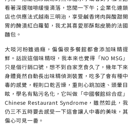
看著深邃咖啡緩慢滴落，悠閒一下午；企業化連鎖
店也供應法式越南三明治，享受鹹香烤肉與酸甜開
胃的醃漬紅白蘿蔔，我尤其喜愛那酥鬆皮脆的法國
麵包。
大啖河粉雖過癮，偏偏很多餐館都會添加味精提
鮮。話說這個味精呀，我本來也覺得「NO MSG」
只是個行銷口號，想不到自家烹食久了，幾年下來
身體竟然自動長出味精偵測裝置，吃多了會有種中
毒的感覺，輕則口乾舌燥，重則心跳加速、頭暈目
眩，學名有點污名化，它叫做「中國餐館綜合症」
Chinese Restaurant Syndrome，雖然如此，我
仍三不五時要去感受一下這會讓人中毒的美味，其
偏心可見一番。