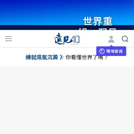
世界重
組・洞見
未來 與
世界領袖
職場雷達
練就底氣沉澱
你看懂世界了嗎？
同行