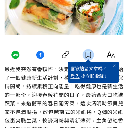
喜歡這篇文章嗎 ?
最近我突然有番頓悟，決定讓自己改頭換面，開始
登入
後立即收藏 !
了一個健康新生活計劃，積極運動、早睡早起、保
持開朗，持續累積正向能量！吃得健康也是新生活
的一部份，迎接春暖花開的日子，最適合大口吃進
蔬菜。來道簡單的春日開胃菜，這次清明時節貝兒
家不包潤餅捲，改包越南式的米紙捲，Q彈的米紙
包裹爽脆生菜、軟滑河粉與清新薄荷，主角留給香