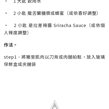
• 1 大匙 飲用水
• 2 小匙 龍舌蘭糖漿或蜂蜜（或依喜好調整）
• 2 小匙 是拉差辣醬 Sriracha Sauce（或依個
人辣度調整）
作法。
step1．將豬里肌肉以刀背或肉鎚拍鬆，放入玻璃
保鮮盒或夾鏈袋