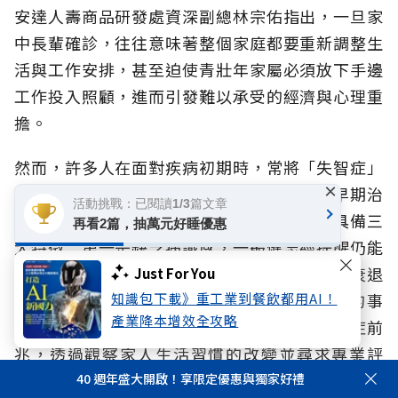
安達人壽商品研發處資深副總林宗佑指出，一旦家
中長輩確診，往往意味著整個家庭都要重新調整生
活與工作安排，甚至迫使青壯年家屬必須放下手邊
工作投入照顧，進而引發難以承受的經濟與心理重
擔。
然而，許多人在面對疾病初期時，常將「失智症」
×
與「正常老化」混為一談，因而錯失失智症早期治
活動挑戰：已閱讀1/3篇文章
療與延緩退化的黃金時機。失智症前兆主要具備三
再看2篇，抽萬元好睡優惠
大特徵：第一是缺乏病識感，一般健忘經提醒仍能
想起，失智患者卻會徹底忘記；第二是方向感衰退
Just For You
知識包下載》重工業到餐飲都用AI！
或反覆詢問；第三是漸漸無法勝任原本熟悉的事
產業降本增效全攻略
物。林宗佑提醒，及早辨識出這類異常的失智症前
兆，透過觀察家人生活習慣的改變並尋求專業評
估，是啟動家庭防護網的關鍵第一步。
40 週年盛大開啟！享限定優惠與獨家好禮