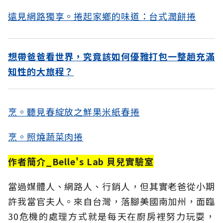
遠見網路獨享。捲起家鄉的味道：台式潤餅捲
想帶爸爸看世界，究竟該如何優雅打包一整趟充滿
知性的大旅程？
烹。聽見春綻放之鮮果米紙春捲
烹。照燒蔬菜肉捲
作者簡介_Belle's Lab 貝兒實驗室
當過媒體人、網路人、行銷人，但其實老爸從小期
許我當官夫人。來自台灣，落腳美國南加州，面臨
30危機的處理方式就是每天在廚房裡努力玩耍，