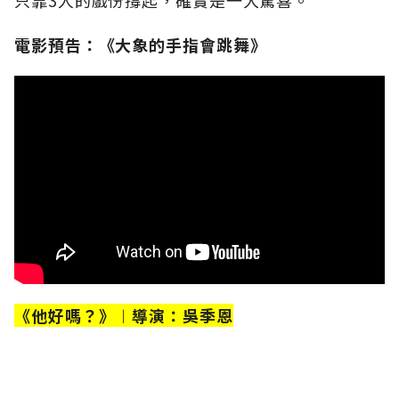
只靠3人的戲份撐起，確實是一大驚喜。
電影預告：《大象的手指會跳舞》
《他好嗎？》︱導演：吳季恩