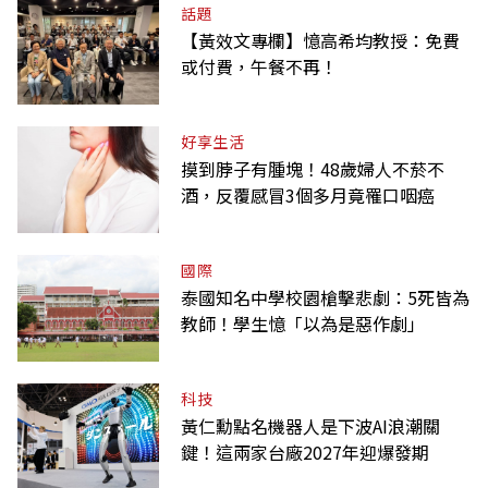
話題
【黃效文專欄】憶高希均教授：免費
或付費，午餐不再！
好享生活
摸到脖子有腫塊！48歲婦人不菸不
酒，反覆感冒3個多月竟罹口咽癌
國際
泰國知名中學校園槍擊悲劇：5死皆為
教師！學生憶「以為是惡作劇」
科技
黃仁勳點名機器人是下波AI浪潮關
鍵！這兩家台廠2027年迎爆發期