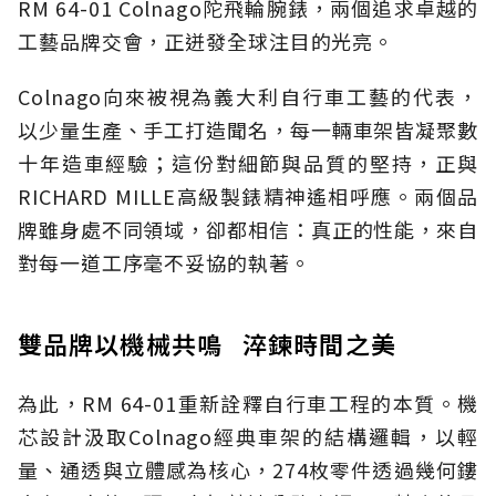
RM 64-01 Colnago陀飛輪腕錶，兩個追求卓越的
工藝品牌交會，正迸發全球注目的光亮。
Colnago向來被視為義大利自行車工藝的代表，
以少量生產、手工打造聞名，每一輛車架皆凝聚數
十年造車經驗；這份對細節與品質的堅持，正與
RICHARD MILLE高級製錶精神遙相呼應。兩個品
牌雖身處不同領域，卻都相信：真正的性能，來自
對每一道工序毫不妥協的執著。
雙品牌以機械共鳴 淬鍊時間之美
為此，RM 64-01重新詮釋自行車工程的本質。機
芯設計汲取Colnago經典車架的結構邏輯，以輕
量、通透與立體感為核心，274枚零件透過幾何鏤