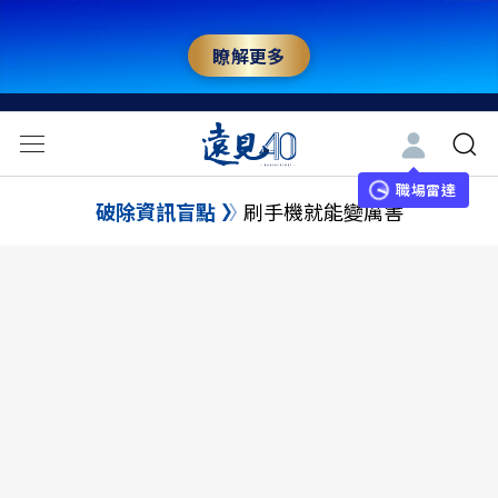
瞭解更多
職場雷達
破除資訊盲點
刷手機就能變厲害