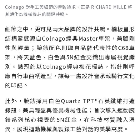
Colnago 對手工與細節的極致追求，正是 RICHARD MILLE 將
其轉化為機械機芯的關鍵共鳴。
細節之中，更可見兩大品牌的設計共鳴。橋板星形
結構靈感源自Colnago經典Master車架，兼顧剛
性與輕量；腕錶配色則取自品牌代表性的C68車
架，將天藍色、白色與5N紅金交織出專屬視覺識
別。錶冠飾以Colnago經典梅花標誌，指針則呼
應自行車曲柄造型，讓每一處設計皆承載騎行文化
的印記。
此外，腕錶採用白色Quartz TPT®石英纖維打造
錶殼，兼具輕盈與優異機械性能；首次導入運動腕
錶系列核心視覺的5N紅金，在科技材質融入溫
潤，展現運動機械與製錶工藝對話的美學高度。