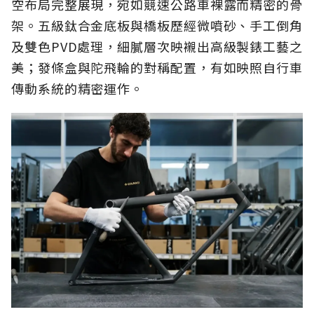
空布局完整展現，宛如競速公路車裸露而精密的骨
架。五級鈦合金底板與橋板歷經微噴砂、手工倒角
及雙色PVD處理，細膩層次映襯出高級製錶工藝之
美；發條盒與陀飛輪的對稱配置，有如映照自行車
傳動系統的精密運作。