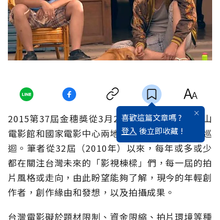
喜歡這篇文章嗎 ?
2015第37屆金穗獎從3月20日至29日在台北華山
登入
後立即收藏 !
電影館和國家電影中心兩地舉行，之後再做全台巡
迴。筆者從32屆（2010年）以來，每年或多或少
都在關注台灣未來的「影視棟樑」們，每一屆的拍
片風格或走向，由此盼望能夠了解，現今的年輕創
作者，創作緣由和發想，以及拍攝成果。
台灣電影礙於題材限制、資金限縮、拍片環境等種