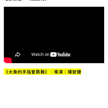
《大象的手指會跳舞》︱導演：陳安婕