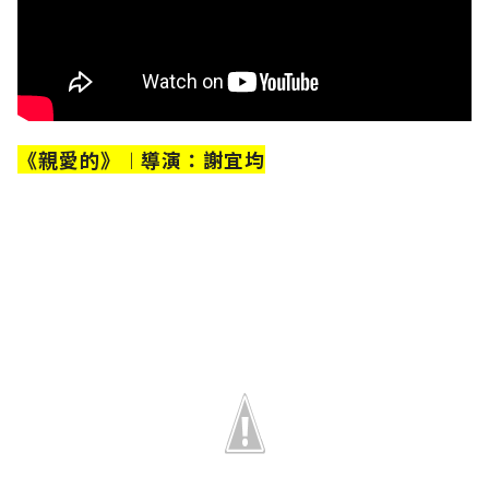
《親愛的》︱導演：謝宜均