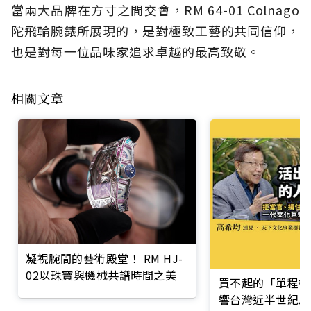
當兩大品牌在方寸之間交會，RM 64-01 Colnago
陀飛輪腕錶所展現的，是對極致工藝的共同信仰，
也是對每一位品味家追求卓越的最高致敬。
相關文章
凝視腕間的藝術殿堂！ RM HJ-
02以珠寶與機械共譜時間之美
買不起的「單程機
響台灣近半世紀思