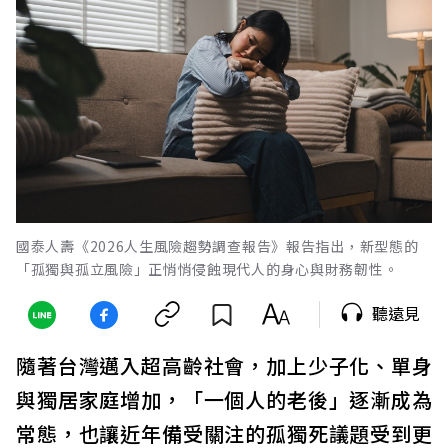
國泰人壽《2026人生風險趨勢調查報告》報告指出，新型態的
「孤獨與孤立風險」正悄悄侵蝕現代人的身心與財務韌性。
聽遠見
隨著台灣邁入超高齡社會，加上少子化、單身
與獨居家庭增加，「一個人的老後」逐漸成為
常態，也讓近年備受關注的孤獨死議題受到更