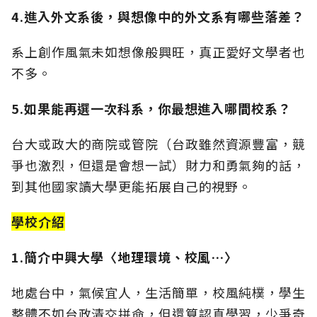
4.進入外文系後，與想像中的外文系有哪些落差？
系上創作風氣未如想像般興旺，真正愛好文學者也
不多。
5.如果能再選一次科系，你最想進入哪間校系？
台大或政大的商院或管院（台政雖然資源豐富，競
爭也激烈，但還是會想一試）財力和勇氣夠的話，
到其他國家讀大學更能拓展自己的視野。
學校介紹
1.簡介中興大學〈地理環境、校風…〉
地處台中，氣候宜人，生活簡單，校風純樸，學生
整體不如台政清交拼命，但還算認真學習，少爭奇