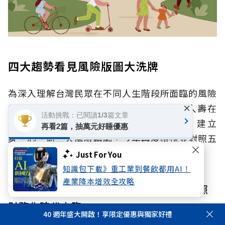
四大趨勢看見風險版圖大洗牌
為深入理解台灣民眾在不同人生階段所面臨的風險
認知與準備，並提升民眾風險意識，國泰人壽在
×
活動挑戰：已閱讀1/3篇文章
2021年發布《人生風險趨勢調查報告》，建立
再看2篇，抽萬元好睡優惠
身、心、財三大風險輪廓，今年再度檢視並對照五
年變化，整理出以下趨勢：
Just For You
知識包下載》重工業到餐飲都用AI！
產業降本增效全攻略
趨勢一：財務焦慮首度超車身體健康，長照
財務化時代來臨
40 週年盛大開啟！享限定優惠與獨家好禮