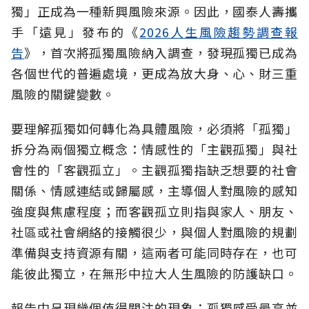
獨」正成為一種新興風險來源。因此，國泰人壽攜
手「遠見」發布的《
2026人生風險趨勢調查報
告
》，首次將孤獨風險納入調查，發現孤獨已成為
各個世代的普遍處境，更成為放大身、心、財三重
風險的關鍵變數。
要理解孤獨如何轉化為具體風險，必須將「孤獨」
拆分為兩個獨立概念：情感性的「主觀孤獨」與社
會性的「客觀孤立」。主觀孤獨指缺乏想要的社會
關係、情感連結或歸屬感，主導個人對風險的感知
強度與焦慮程度；而客觀孤立則指與家人、朋友、
社區或社會網絡的接觸很少，與個人對風險的規劃
準備與支持資源有關，這兩者可能同時存在，也可
能彼此獨立，在無形中拉大人生風險的防護缺口。
報告中呈現幾個值得關注的現象：孤獨感受最高並