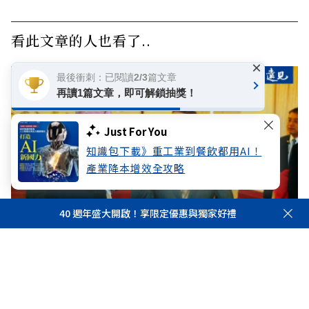
看此文章的人也看了..
×
最後衝刺：已閱讀2/3篇文章
再讀1篇文章，即可解鎖抽獎！
Just For You
知識包下載》重工業到餐飲都用AI！
產業降本增效全攻略
40 週年盛大開啟！享限定優惠與獨家好禮
00:00
00:00
高希均回憶錄》曾與波特、奈伊、傅高義三位大師