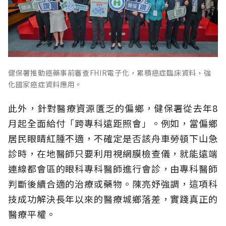
健保署推動癌藥事前審查FHIR電子化，累積癌症臨床資料，強
化國家癌症資料應用。
此外，針對醫療資源匱乏的偏鄉，健保署從去年8
月起全面給付「跨專科遠距照會」。例如，當偏鄉
居民眼睛紅腫不適，不確定是否該舟車勞頓下山急
診時，在地醫師只要利用視網膜檢查儀，就能遠端
連線都會區的眼科專科醫師進行會診，由專科醫師
判斷後續合適的治療或藥物。陳亮妤強調，這項科
技成功解決長年以來的醫療城鄉落差，實踐真正的
醫療平權。