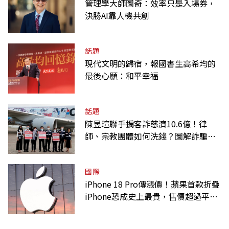
管理學大師圖奇：效率只是入場券，
決勝AI靠人機共創
話題
現代文明的歸宿，報國書生高希均的
最後心願：和平幸福
話題
陳昱瑄聯手掮客詐慈濟10.6億！律
師、宗教團體如何洗錢？圖解詐騙關
係網
國際
iPhone 18 Pro傳漲價！蘋果首款折疊
iPhone恐成史上最貴，售價超過平均
月薪