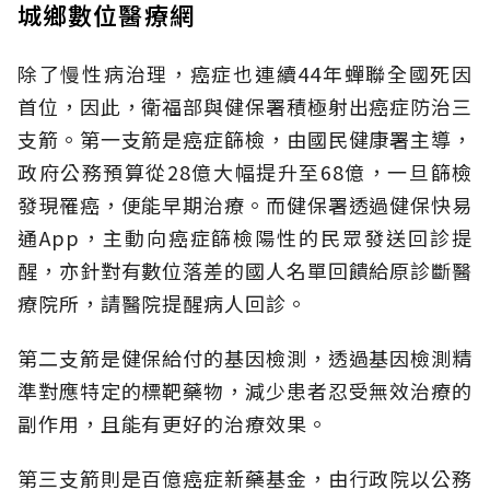
城鄉數位醫療網
除了慢性病治理，癌症也連續44年蟬聯全國死因
首位，因此，衛福部與健保署積極射出癌症防治三
支箭。第一支箭是癌症篩檢，由國民健康署主導，
政府公務預算從28億大幅提升至68億，一旦篩檢
發現罹癌，便能早期治療。而健保署透過健保快易
通App，主動向癌症篩檢陽性的民眾發送回診提
醒，亦針對有數位落差的國人名單回饋給原診斷醫
療院所，請醫院提醒病人回診。
第二支箭是健保給付的基因檢測，透過基因檢測精
準對應特定的標靶藥物，減少患者忍受無效治療的
副作用，且能有更好的治療效果。
第三支箭則是百億癌症新藥基金，由行政院以公務