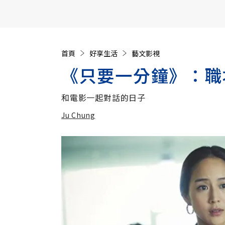
【遠見40週年慶】訂《遠見》贈實用家電3選1+暢銷好
首頁
好享生活
藝文影視
《只要一分鐘》：職
和電影一起對話的日子
Ju Chung
加入追蹤
Ju Chung