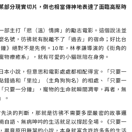
某部分現實切片，倒也相當傳神地表達了面臨高壓時
一部主打「悲（溫）情牌」的勵志電影。這個說法並
麼名號，彷彿就有脫離不了「過去」的宿命；好比台
鐘》絕對不是先例。10年，林孝謙導演的《街角的
寵物療癒系」，就有可愛的小貓咪陪在身旁。
日本小說，但意思和電影處處都相配得宜。「只要一
點錯過和「里拉」（主角狗狗名）的相處、「只要一
「只要一分鐘」，寵物的生命就瞬間凋零，再者，無
」。
當先決的判斷，那就是彷彿不需要多麼嚴密的故事邏
喃自語、無病呻吟的生活就足以撐起全場。《只要一
，畢竟原田舞葉的小說，本身就富含許許多多的生活