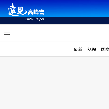
文
最新
最新
話題
國
雜誌目錄
活動
話題
AI
學堂
專題報導
科技
教育
遠見ON AIR
影音
合作