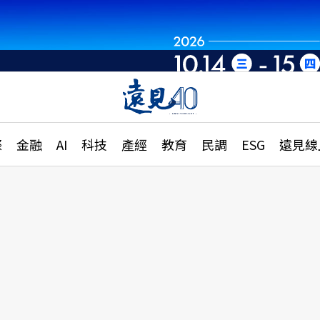
章
特輯
文章
大學升學、職涯攻略
遠
際
金融
AI
科技
產經
教育
民調
ESG
遠見線
國際
更
縣市施政調查全解析
金融
單
民調
產經
電
好享生活
獨
專欄