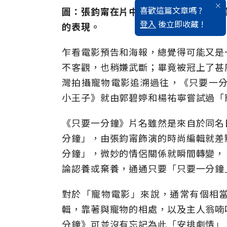
喜歡這篇文章嗎 ?
圖：張鈞甯在片中的編輯一職，呈現出
登入
後立即收藏 !
的表現。
乍看電影預告和海報，總覺得可能又是
不客觀，也稍嫌武斷；畢竟被冠上了甚
灣拍攝寵物電影追溯過往，《只要一分
小王子》就由郭碧婷和楊祐寧嘗試過「
《只要一分鐘》片名雖然是來自於同名
分鐘」，由張鈞甯飾演的時尚編輯就差
分鐘」，微妙的情侶關係就瞬間轉變，
論認養或棄養，通通只要「只要一分鐘
對於「寵物電影」來說，通常有個相
輯，靠著與寵物的相處，以及主人翁喃
分鐘》可並沒有忘記為此「安排劇情」