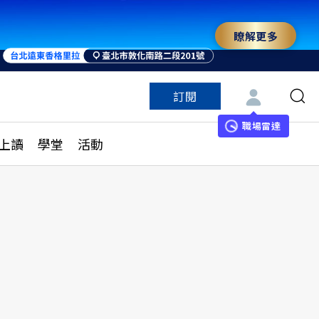
瞭解更多
訂閱
特色頻道
訂閱
見線上讀
ESG遠見
職場雷達
上讀
學堂
活動
多訂閱方案
城市學
刊購買
健康遠見
子報訂閱
華人精英論壇
享知識包
領導影響力學院