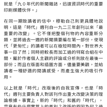
就是「九０年代的新聞雜誌，迅速資訊時代的重要
印刷媒體伙伴。」
在同一期致讀者的信中，穆勒自己則更具體地說
明，這是「時代」週刊自一九二三年創刊以來「最
重要的改變」。它不僅把整個刊物的內容重新分
類，並將過去一週的新聞摘要編在第一部份，使現
代「更匆忙」的讀者可以在極短時間內，對世界大
事一目了然；同時把較長而加工過的特寫合組在中
間，屬於作者個人主觀的評論或分析則放在最後一
部份；而且在版面和插圖方面，儘量要美觀，並給
讀者一種舒適的閱讀感受，而產生強大的吸引作
用。
以上就是「時代」改版後的自我宣傳，也是「時
代」週刊主要負責人對該刊作出重大改變決策的理
論根據。事實上，新的「時代」和舊的「時代」，
究竟有些什麼實質上的差別？改版的原因為何？過