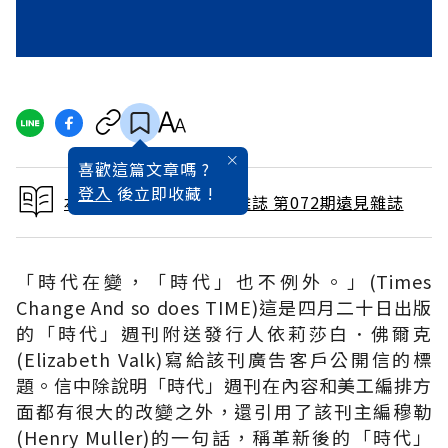
喜歡這篇文章嗎 ?
登入
後立即收藏 !
本文出自 1992 / 6月號雜誌 第072期遠見雜誌
「時代在變，「時代」也不例外。」(Times
Change And so does TIME)這是四月二十日出版
的「時代」週刊附送發行人依莉莎白．佛爾克
(Elizabeth Valk)寫給該刊廣告客戶公開信的標
題。信中除說明「時代」週刊在內容和美工編排方
面都有很大的改變之外，還引用了該刊主編穆勒
(Henry Muller)的一句話，稱革新後的「時代」