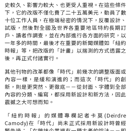
史較久、影響力較大、也更受人重視。在這些條件
下，它的改版不僅化費了二十五萬美元，動員了數
十位工作人員，在極端秘密的情況下，反覆設計、
試版，然後對全國及世界各重要地區特約長期訂
戶、讀者作調查，並在內部進行各方面的研究，以
一年多的時間，最後才在重要的新聞媒體如「紐約
時報」等，把改版的「計畫」以揣測的方式透露之
後，再正式付諸實行。
其他刊物的改革都像「時代」前幾次的調整版面或
內容一樣，是緩和演進的；而這次「時代」的創
新，則是更突然、更徹底－－從封面、字體到全部
內容的分類、編寫，都採用新設計和新方法，因此
震撼之大可想而知。
「紐約時報」的媒體專欄記者卡莫(Deirdre
Camody)在「時代」尚未正式採用新設計時曾經
警告過：「在雜誌企業裡有一種古老的說法－－即