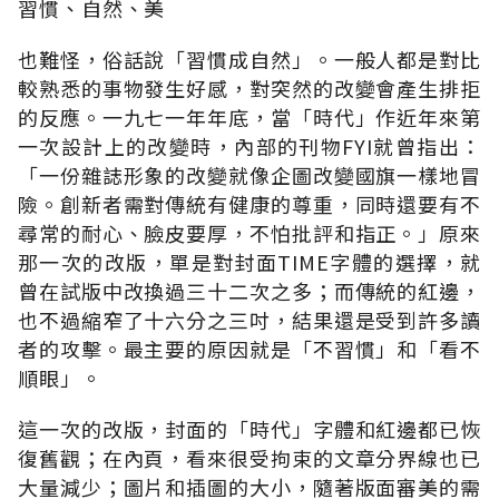
習慣、自然、美
也難怪，俗話說「習慣成自然」。一般人都是對比
較熟悉的事物發生好感，對突然的改變會產生排拒
的反應。一九七一年年底，當「時代」作近年來第
一次設計上的改變時，內部的刊物FYI就曾指出：
「一份雜誌形象的改變就像企圖改變國旗一樣地冒
險。創新者需對傳統有健康的尊重，同時還要有不
尋常的耐心、臉皮要厚，不怕批評和指正。」原來
那一次的改版，單是對封面TIME字體的選擇，就
曾在試版中改換過三十二次之多；而傳統的紅邊，
也不過縮窄了十六分之三吋，結果還是受到許多讀
者的攻擊。最主要的原因就是「不習慣」和「看不
順眼」。
這一次的改版，封面的「時代」字體和紅邊都已恢
復舊觀；在內頁，看來很受拘束的文章分界線也已
大量減少；圖片和插圖的大小，隨著版面審美的需