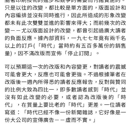
只是以往的改變，都比較是單方面的，版面設計和
內容編排並沒有同時進行，因此所造成的形象改變
都未有此次雙雙並進的影響來得大；而前幾次的改
變－－尤以版面設計的改變，都曾引起過廣大讀者
的負面反應。據內部資料，一九七七年竟有兩千名
以上的訂戶(「時代」當時約有五百多萬份的銷售
量)，因不滿改版而宣佈「停止訂閱」。
可以預期這一次的改版和內容變更，對讀者的震撼
可能會更大，反應也可能會更強。不過根據筆者在
改版後一週內所得悉的讀者反應報告，反對與贊同
的比例大致為四比一，即多數讀者感到「時代」並
沒有如此改變的必要，或者認為改版後的「時
代」，在質量上要比老的「時代」更差。一位讀者
寫道：「時代已經不像一份新聞雜誌，它好像是一
份大公司的宣傳廣告－－虛而不實。」