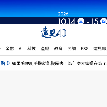
世界重組・洞見未
章
特輯
文章
大學升學、職涯攻略
遠
際
金融
AI
科技
產經
教育
民調
ESG
遠見線
國際
更
縣市施政調查全解析
金融
單
民調
盲點
如果隨便刷手機就能變厲害，為什麼大家還在為了
產經
電
好享生活
獨
專欄