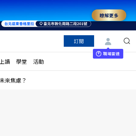
瞭解更多
來 與世界領袖同行
訂閱
特色頻道
訂閱
見線上讀
ESG遠見
職場雷達
上讀
學堂
活動
多訂閱方案
城市學
刊購買
健康遠見
未來焦慮？
子報訂閱
華人精英論壇
享知識包
領導影響力學院