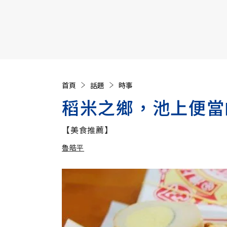
【遠見40週年慶】訂《遠見》贈實用家電3選1+暢銷好
首頁
話題
時事
稻米之鄉，池上便當
【美食推薦】
魯皓平
加入追蹤
魯皓平