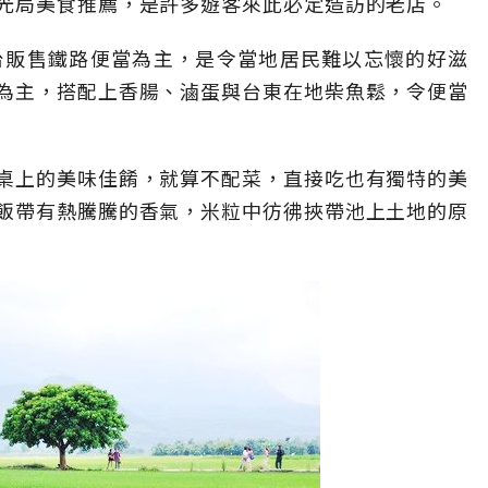
光局美食推薦，是許多遊客來此必定造訪的老店。
台販售鐵路便當為主，是令當地居民難以忘懷的好滋
為主，搭配上香腸、滷蛋與台東在地柴魚鬆，令便當
桌上的美味佳餚，就算不配菜，直接吃也有獨特的美
飯帶有熱騰騰的香氣，米粒中彷彿挾帶池上土地的原