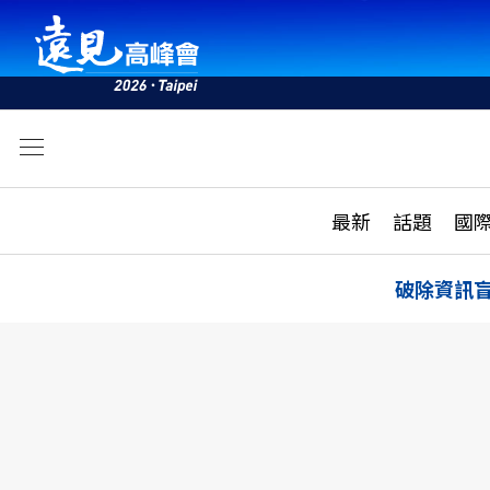
文
最新
最新
話題
國
雜誌目錄
活動
話題
AI
破除資訊
學堂
專題報導
科技
教育
遠見ON AIR
影音
合作