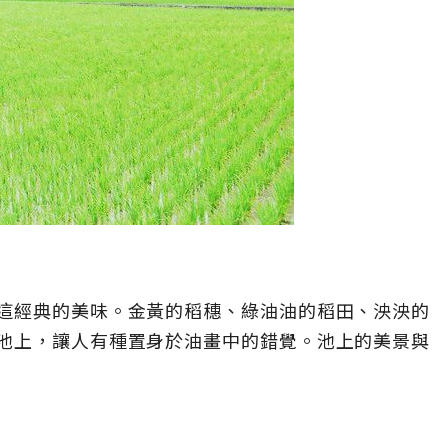
這經典的美味。金黃的稻穗、綠油油的稻田、泱泱的
池上，讓人有種置身於油畫中的錯覺。池上的美景與