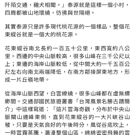
阡陌交通，雞犬相聞。」泰源就是這樣一個小村，
四周都被山地環繞，彷彿與世隔絕。
其實泰源只是許多現代桃花源的一個樣品，整個花
東縱谷就是一個大的桃花源。
花東縱谷南北長約一百五十公里，東西寬約八公
里。西邊的中央山脈較高，很多山峰在三千公尺以
上；東邊的海岸山脈較低，從中間大約一千五百公
尺左右向南北兩端降低，在南方鄰接屏東地方，形
成一片丘嶺地帶。
從海岸山脈西望，白雲繚繞，很多山峰都在虛無縹
緲間。交通部國民旅遊叢書「台灣風景名勝古蹟簡
介」中這樣寫道：「這片雲海奇觀，分布於中央山
脈關山連峰東側，直到花東縱谷的一大片峽谷山
稜，只要是天氣良好的午後時分，風從谷底吹上，
一時雲霧蒸騰，瀰漫整個山區，綿綿密密飛舞的雲