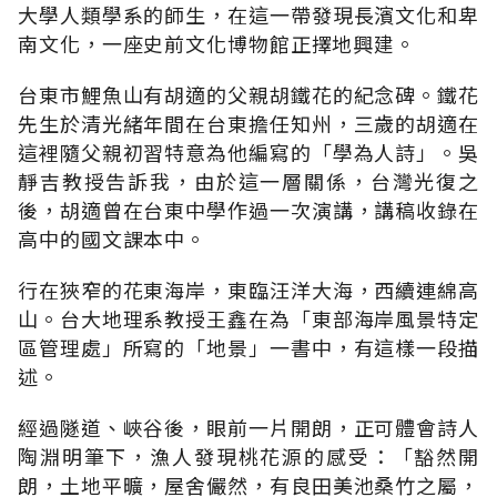
大學人類學系的師生，在這一帶發現長濱文化和卑
南文化，一座史前文化博物館正擇地興建。
台東市鯉魚山有胡適的父親胡鐵花的紀念碑。鐵花
先生於清光緒年間在台東擔任知州，三歲的胡適在
這裡隨父親初習特意為他編寫的「學為人詩」。吳
靜吉教授告訴我，由於這一層關係，台灣光復之
後，胡適曾在台東中學作過一次演講，講稿收錄在
高中的國文課本中。
行在狹窄的花東海岸，東臨汪洋大海，西續連綿高
山。台大地理系教授王鑫在為「東部海岸風景特定
區管理處」所寫的「地景」一書中，有這樣一段描
述。
經過隧道、峽谷後，眼前一片開朗，正可體會詩人
陶淵明筆下，漁人發現桃花源的感受：「豁然開
朗，土地平曠，屋舍儼然，有良田美池桑竹之屬，