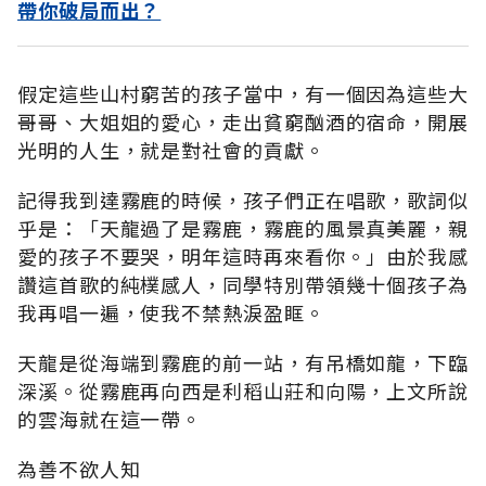
帶你破局而出？
假定這些山村窮苦的孩子當中，有一個因為這些大
哥哥、大姐姐的愛心，走出貧窮酗酒的宿命，開展
光明的人生，就是對社會的貢獻。
記得我到達霧鹿的時候，孩子們正在唱歌，歌詞似
乎是：「天龍過了是霧鹿，霧鹿的風景真美麗，親
愛的孩子不要哭，明年這時再來看你。」由於我感
讚這首歌的純樸感人，同學特別帶領幾十個孩子為
我再唱一遍，使我不禁熱淚盈眶。
天龍是從海端到霧鹿的前一站，有吊橋如龍，下臨
深溪。從霧鹿再向西是利稻山莊和向陽，上文所說
的雲海就在這一帶。
為善不欲人知