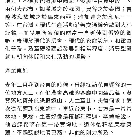
地方，不像其他發展中國家，發展往往集中於一、
兩個大都市，如漢城之於韓國；曼谷之於泰國；吉
隆坡和檳城之於馬來西亞；雅加達之於印尼……
等。在台灣，現代生產活動沿著交通線分散到大小
城鎮，而發展所累積的財富一直延伸到偏遠的鄉
野，表現於現代的房舍、現代的家庭設施，和電氣
化普及。及至硬體建設發展到相當程度，消費型態
就有朝向休閒和文化活動的趨勢。
產業東進
去年二月我到台東的時候，曾經探訪花東縱谷的一
位地方人士，在他農舍高雅的客廳中閒坐品茗，瀏
覽落地窗外的綠野遠山。人生至此，夫復何求！這
次從花蓮到台東途中，車近台東市，右方是一片片
林地、果樹，主要好像是檳榔和釋迦。李總統說，
他曾經希望在這一帶買塊地，退休後種植果樹菜
蔬。不過聽說地價已漲，非他的財力所及。