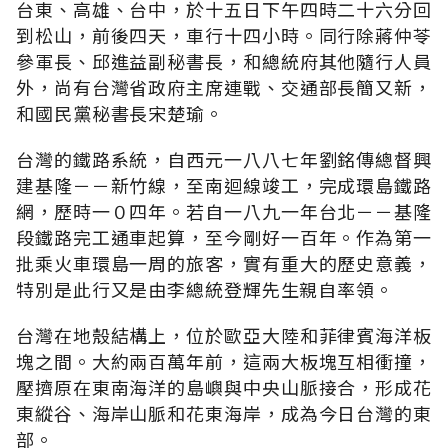
台東、高雄、台中，於十五日下午四時二十六分回
到松山，前後四天，車行十四小時。同行除蔣仲苓
參軍長、邱進益副秘書長，和總統府其他隨行人員
外，尚有台灣省政府主席連戰、交通部長簡又新，
和國民黨秘書長宋楚瑜。
台灣的鐵路系統，自西元一八八七年劉銘傳總督興
建基隆－－新竹線，至南迴線竣工，完成環島鐵路
網，歷時一０四年。若自一八九一年台北－－基隆
段鐵路完工通車起算，至今剛好一百年。作為第一
批乘火車環島一周的旅客，實有重大的歷史意義，
特別是此行又是由李總統登輝先生親自率領。
台灣在地殼結構上，位於歐亞大陸和菲律賓海洋板
塊之間。大約兩百萬年前，這兩大板塊互相衝撞，
壓擠原在東南海洋的島嶼與中央山脈接合，形成花
東縱谷、海岸山脈和花東海岸，成為今日台灣的東
部。