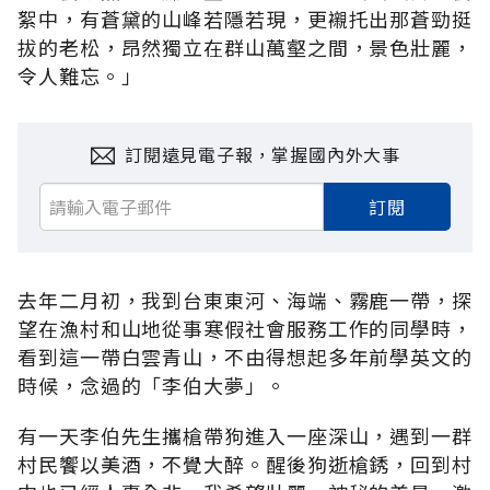
絮中，有蒼黛的山峰若隱若現，更襯托出那蒼勁挺
拔的老松，昂然獨立在群山萬壑之間，景色壯麗，
令人難忘。」
訂閱遠見電子報，掌握國內外大事
訂閱
去年二月初，我到台東東河、海端、霧鹿一帶，探
望在漁村和山地從事寒假社會服務工作的同學時，
看到這一帶白雲青山，不由得想起多年前學英文的
時候，念過的「李伯大夢」。
有一天李伯先生攜槍帶狗進入一座深山，遇到一群
村民饗以美酒，不覺大醉。醒後狗逝槍銹，回到村