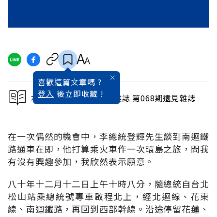
喜歡這篇文章嗎 ?
登入
後立即收藏 !
本文出自 1992 / 2月號雜誌 第068期遠見雜誌
在一次偶然的機會中，李總統登輝先生談到南迴鐵
路通車在即，他打算乘火車作一次環島之旅，問我
有沒有興趣參加，我欣然表示願意。
八十年十二月十二日上午十時八分，隨總統自台北
松山站乘總統號專車啟程北上，經北迴線、花東
線、南迴鐵路，再回到西部幹線。沿途停留花蓮、