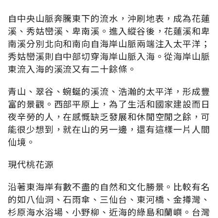
自中央山脈奔騰東下的流水，沖刷地表，成為花蓮
溪、秀姑巒溪、卑南溪。進入縱谷後，花蓮溪和卑
南溪分別北向和南向自海岸山脈兩端注入太平洋；
秀姑巒溪則自中部切穿海岸山脈入海。從海岸山脈
東流入海的溪流又有二十餘條。
青山、翠谷、蜿蜒的溪流、浩瀚的太平洋，形成豐
富的景觀。西部平原上，為了生活和國家建設而日
夜辛勞的人，在感慨缺乏發展和休閒空閒之餘，可
能很少想到，就在山的另一邊，還有這樣一片人間
仙境。
現代桃花源
沿著東海岸有數不盡的自然和文化勝景。比較有名
的如八仙洞、石雨傘、三仙台、東河橋、金撙灣、
杉原海水浴場、小野柳、近海的綠島和蘭嶼。台灣