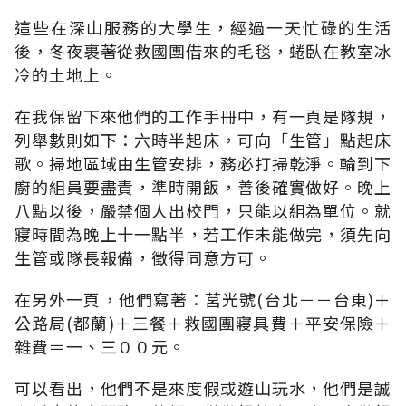
這些在深山服務的大學生，經過一天忙碌的生活
後，冬夜裹著從救國團借來的毛毯，蜷臥在教室冰
冷的土地上。
在我保留下來他們的工作手冊中，有一頁是隊規，
列舉數則如下：六時半起床，可向「生管」點起床
歌。掃地區域由生管安排，務必打掃乾淨。輪到下
廚的組員要盡責，準時開飯，善後確實做好。晚上
八點以後，嚴禁個人出校門，只能以組為單位。就
寢時間為晚上十一點半，若工作未能做完，須先向
生管或隊長報備，徵得同意方可。
在另外一頁，他們寫著：莒光號(台北－－台東)＋
公路局(都蘭)＋三餐＋救國團寢具費＋平安保險＋
雜費＝一、三００元。
可以看出，他們不是來度假或遊山玩水，他們是誠