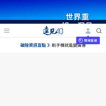
世界重
組・洞見
未來 與
世界領袖
職場雷達
破除資訊盲點
刷手機就能變厲害
同行