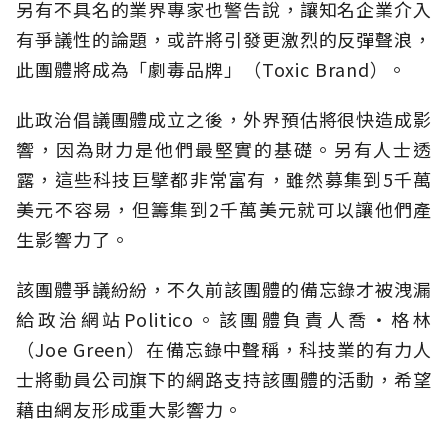
另有不具名的業界專家也警告說，讓知名企業介入
有爭議性的論題，或許將引發更激烈的反彈聲浪，
此團體將成為「劇毒品牌」（Toxic Brand）。
此政治倡議團體成立之後，外界預估將很快造成影
響，因為財力是他們最堅實的基礎。另有人士透
露，這些科技巨擘都非常富有，雖然募集到5千萬
美元不容易，但籌集到2千萬美元就可以讓他們產
生影響力了。
該團體爭議紛紛，不久前該團體的備忘錄才被洩漏
給政治網站Politico。該團體負責人喬‧格林
（Joe Green）在備忘錄中聲稱，科技業的有力人
士將動員公司旗下的網路支持該團體的活動，希望
藉由網友形成重大影響力。