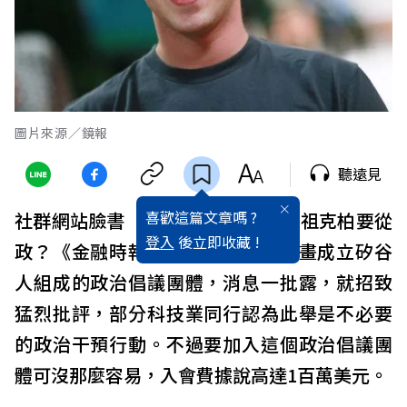
圖片來源∕鏡報
聽遠見
喜歡這篇文章嗎 ?
社群網站臉書（Facebook）創辦人祖克柏要從
登入
後立即收藏 !
政？《金融時報》報導，祖克柏計畫成立矽谷
人組成的政治倡議團體，消息一批露，就招致
猛烈批評，部分科技業同行認為此舉是不必要
的政治干預行動。不過要加入這個政治倡議團
體可沒那麼容易，入會費據說高達1百萬美元。